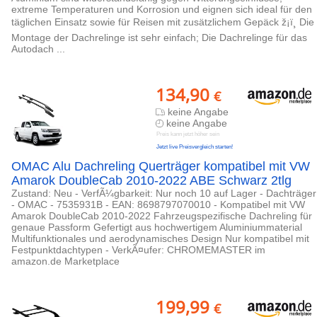
extreme Temperaturen und Korrosion und eignen sich ideal für den
täglichen Einsatz sowie für Reisen mit zusätzlichem Gepäck ž¡ï¸ Die
Montage der Dachrelinge ist sehr einfach; Die Dachrelinge für das
Autodach ...
134,90
€
keine Angabe
keine Angabe
Preis kann jetzt höher sein
Jetzt live Preisvergleich starten!
OMAC Alu Dachreling Querträger kompatibel mit VW
Amarok DoubleCab 2010-2022 ABE Schwarz 2tlg
Zustand: Neu - VerfÃ¼gbarkeit: Nur noch 10 auf Lager - Dachträger
- OMAC - 7535931B - EAN: 8698797070010 - Kompatibel mit VW
Amarok DoubleCab 2010-2022 Fahrzeugspezifische Dachreling für
genaue Passform Gefertigt aus hochwertigem Aluminiummaterial
Multifunktionales und aerodynamisches Design Nur kompatibel mit
Festpunktdachtypen - VerkÃ¤ufer: CHROMEMASTER im
amazon.de Marketplace
199,99
€