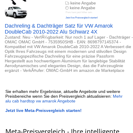
keine Angabe
keine Angabe
Preis kann jetzt höher sein
Jetzt live Preisvergleich starten!
Dachreling & Dachträger Satz für VW Amarok
DoubleCab 2010-2022 Alu Schwarz 4X
Zustand: Neu - VerfÃ¼gbarkeit: Nur noch 1 auf Lager - Dachträger -
OMAC OMAC GmbH - 7535950SHB - EAN: 8698797145374 -
Kompatibel mit VW Amarok DoubleCab 2010-2022 A Verbessert die
Optik Ihres Fahrzeugs mit einem modernen und stilvollen Design
Fahrzeugspezifische Dachreling für eine präzise Passform
Hergestellt aus hochwertigem Aluminium für langlebige Stabilität
Aerodynamisches und elegantes Design, das die Fahrzeuglinie
ergänzt - VerkÃ¤ufer: OMAC-GmbH im amazon.de Marketplace
Sie erhalten mehr Ergebnisse, aktuelle Angebote und weitere
Preisbereiche wenn Sie den Preisvergleich aktualisieren:
Mehr
alu cab hardtop vw amarok Angebote
Jetzt live Meta-Preisvergleich starten!
Meta-Preisvergleich - Ihre intelligente