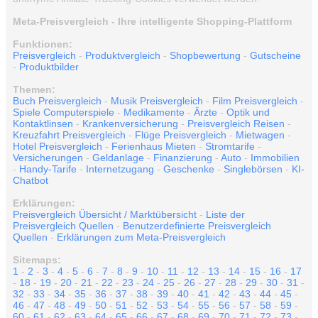
Meta-Preisvergleich - Ihre intelligente Shopping-Plattform
Funktionen:
Preisvergleich
-
Produktvergleich
-
Shopbewertung
-
Gutscheine
-
Produktbilder
Themen:
Buch Preisvergleich
-
Musik Preisvergleich
-
Film Preisvergleich
-
Spiele Computerspiele
-
Medikamente
-
Ärzte
-
Optik und
Kontaktlinsen
-
Krankenversicherung
-
Preisvergleich Reisen
-
Kreuzfahrt Preisvergleich
-
Flüge Preisvergleich
-
Mietwagen
-
Hotel Preisvergleich
-
Ferienhaus Mieten
-
Stromtarife
-
Versicherungen
-
Geldanlage
-
Finanzierung
-
Auto
-
Immobilien
-
Handy-Tarife
-
Internetzugang
-
Geschenke
-
Singlebörsen
-
KI-
Chatbot
Erklärungen:
Preisvergleich Übersicht / Marktübersicht
-
Liste der
Preisvergleich Quellen
-
Benutzerdefinierte Preisvergleich
Quellen
-
Erklärungen zum Meta-Preisvergleich
Sitemaps:
1
-
2
-
3
-
4
-
5
-
6
-
7
-
8
-
9
-
10
-
11
-
12
-
13
-
14
-
15
-
16
-
17
-
18
-
19
-
20
-
21
-
22
-
23
-
24
-
25
-
26
-
27
-
28
-
29
-
30
-
31
-
32
-
33
-
34
-
35
-
36
-
37
-
38
-
39
-
40
-
41
-
42
-
43
-
44
-
45
-
46
-
47
-
48
-
49
-
50
-
51
-
52
-
53
-
54
-
55
-
56
-
57
-
58
-
59
-
60
-
61
-
62
-
63
-
64
-
65
-
66
-
67
-
68
-
69
-
70
-
71
-
72
-
73
-