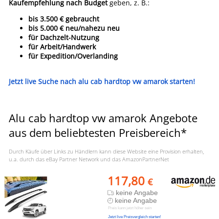
Kaufempfehlung nach Budget
geben, z. B.:
bis 3.500 € gebraucht
bis 5.000 € neu/nahezu neu
für Dachzelt-Nutzung
für Arbeit/Handwerk
für Expedition/Overlanding
Jetzt live Suche nach alu cab hardtop vw amarok starten!
Alu cab hardtop vw amarok Angebote
aus dem beliebtesten Preisbereich*
Durch Käufe über Links zu Händlern kann diese Website eine Provision erhalten,
u.a. durch das eBay Partner Network und das AmazonPartnerNet
117,80
€
keine Angabe
keine Angabe
Preis kann jetzt höher sein
Jetzt live Preisvergleich starten!