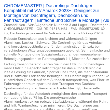
CHROMEMASTER | Dachrelinge Dachträger
Kompatibel mit VW Amarok 2023+; Geeignet zur
Montage von Dachträgern, Dachboxen und
Fahrradträgern | Einfache und Schnelle Montage | Alu
Zustand: Neu - VerfÃ¼gbarkeit: Nur noch 3 auf Lager - Dachträger -
CHROMEMASTER - OM-RR-0131B-H54 - EAN: 5906573295162 -
ž¡ï¸ Dachrelinge passend für Volkswagen Amarok Pick-up 2023+;
Robuste Konstruktion aus leichtem und widerstandsfähigem
Aluminium; Lackiert, Schwarz; Die Dachrelinge für das Autodach
sind korrosionsbeständig und für den langfristigen Einsatz bei
verschiedenen Witterungsbedingungen geeignet; Sehr einfache und
schnelle Montage ohne Spezialwerkzeug an den vorgesehenen
Befestigungspunkten im Fahrzeugdach ž¡ï¸ Möchten Sie zusätzliche
Ladung transportieren? Fahren Sie in den Urlaub und benötigen
mehr Platz für Gepäck? Relingträger für das Autodach sind die
ideale Lösung für Familien, Sportler und Profis, die mehr Stauraum
und zusätzliche Ladefläche benötigen; Mit Dachrelingen können Sie
zusätzliches Gepäck auf dem Autodach transportieren, was Platz im
Fahrzeuginnenraum spart und den Transport von Dachbox,
Sportausrüstung oder Reisegepäck erleichtert ž¡ï¸ Universelle
Dachrelinge für das Autodach ermöglichen den sicheren Transport
von Ladung bis zu 75 kg; Die aerodynamische
Aluminiumkonstruktion reduziert Luftwiderstand während der Fahrt
und hilft, Windgeräusche zu minimieren; Die Dachrelinge aus
Aluminium sind widerstandsfähig gegen Witterungseinflüsse,