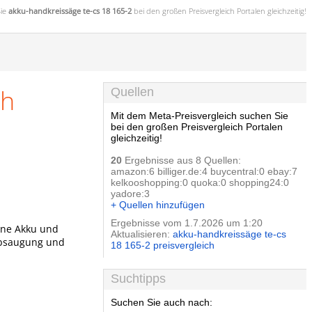
Sie
akku-handkreissäge te-cs 18 165-2
bei den großen
Preisvergleich
Portalen gleichzeitig!
ch
Quellen
Mit dem Meta-Preisvergleich suchen Sie
bei den großen Preisvergleich Portalen
gleichzeitig!
20
Ergebnisse aus 8 Quellen:
amazon:6 billiger.de:4 buycentral:0 ebay:7
kelkooshopping:0 quoka:0 shopping24:0
yadore:3
+ Quellen hinzufügen
Ergebnisse vom 1.7.2026 um 1:20
hne Akku und
Aktualisieren:
akku-handkreissäge te-cs
babsaugung und
18 165-2 preisvergleich
Suchtipps
Suchen Sie auch nach: