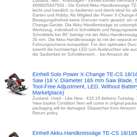
Zustand: Neu - Kreissägen - Einhell Einhell Germany
4006825647556 - Die Einhell Akku-Handkreissäge TE-CS
leicht und handlich zu bedienen und damit ideal für a
Garten und Hobby. Als Mitglied der Power X-Change-F
Bewegungsfreiheit keine Grenzen mehr gesetzt: ein st
Change-Geräte. Die Akku-Handkreissäge ist unkompliz
Werkzeug, individuell in Schnitttiefe und Neigungswin
Schnitttiefe bei 90° beträgt mit der Akku-Handkreissä
35 mm. Die Akku-Handkreissäge ist mit der separat erh
Führungsschiene kompatibel. Für den optimalen Durch
sowohl die hochwertige LED zum Ausleuchten wie au
die Sauberkeit im Schnittbereich. - bei Amazon.de
Einhell Solo Power X-Change TE-CS 18/165
Saw (18 V, Diameter 165 mm Saw Blade, 
Tool-Free Adjustment, LED, Without Batte
Marketplace)
Zustand: Used - Like New - €10.19 delivery Tuesday, 7
View basket Condition Item will come in original packa
packaging will be damaged. Dispatches from Amazon
Return policy
Einhell Akku-Handkreissäge TE-CS 18/165-