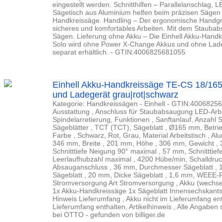
eingestellt werden. Schnitthilfen – Parallelanschlag, 
Sägetisch aus Aluminium helfen beim präzisen Sägen
Handkreissäge. Handling – Der ergonomische Handgriff
sicheres und komfortables Arbeiten. Mit dem Staubab
Sägen. Lieferung ohne Akku – Die Einhell Akku-Handk
Solo wird ohne Power X-Change Akkus und ohne Ladege
separat erhältlich. - GTIN:4006825681055
Einhell Akku-Handkreissäge TE-CS 18/165-
und Ladegerät grau|rot|schwarz
Kategorie: Handkreissägen - Einhell - GTIN:40068256
Ausstattung , Anschluss für Staubabsaugung LED-Arbei
Spindelarretierung, Funktionen , Sanftanlauf, Anzahl Sä
Sägeblätter , TCT (TCT), Sägeblatt , Ø165 mm, Betrie
Farbe , Schwarz, Rot, Grau, Material Arbeitstisch , 
346 mm, Breite , 201 mm, Höhe , 306 mm, Gewicht , 
Schnitttiefe Neigung 90° maximal , 57 mm, Schnitttie
Leerlaufhubzahl maximal , 4200 Hübe/min, Schalldru
Absauganschluss , 36 mm, Durchmesser Sägeblatt ,
Sägeblatt , 20 mm, Dicke Sägeblatt , 1,6 mm, WEEE-
Stromversorgung Art Stromversorgung , Akku (wechsel
1x Akku-Handkreissäge 1x Sägeblatt Innensechskantsc
Hinweis Lieferumfang , Akku nicht im Lieferumfang en
Lieferumfang enthalten, Artikelhinweis , Alle Angaben
bei OTTO - gefunden von billiger.de