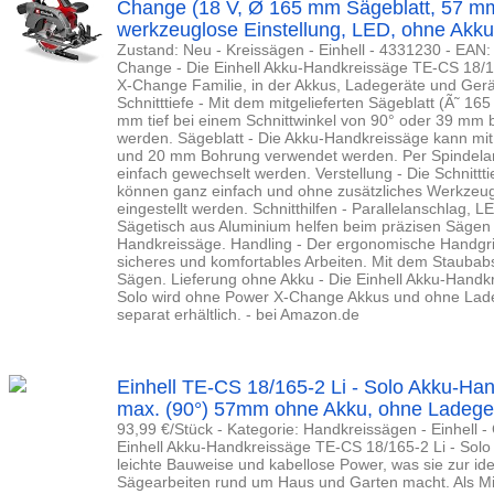
Change (18 V, Ø 165 mm Sägeblatt, 57 mm 
werkzeuglose Einstellung, LED, ohne Akku
Zustand: Neu - Kreissägen - Einhell - 4331230 - EA
Change - Die Einhell Akku-Handkreissäge TE-CS 18/165
X-Change Familie, in der Akkus, Ladegeräte und Gerä
Schnitttiefe - Mit dem mitgelieferten Sägeblatt (Ã˜ 1
mm tief bei einem Schnittwinkel von 90° oder 39 mm 
werden. Sägeblatt - Die Akku-Handkreissäge kann mit
und 20 mm Bohrung verwendet werden. Per Spindelar
einfach gewechselt werden. Verstellung - Die Schnittti
können ganz einfach und ohne zusätzliches Werkzeu
eingestellt werden. Schnitthilfen - Parallelanschlag, 
Sägetisch aus Aluminium helfen beim präzisen Sägen
Handkreissäge. Handling - Der ergonomische Handgriff 
sicheres und komfortables Arbeiten. Mit dem Staubab
Sägen. Lieferung ohne Akku - Die Einhell Akku-Handk
Solo wird ohne Power X-Change Akkus und ohne Ladege
separat erhältlich. - bei Amazon.de
Einhell TE-CS 18/165-2 Li - Solo Akku-Han
max. (90°) 57mm ohne Akku, ohne Ladegerä
93,99 €/Stück - Kategorie: Handkreissägen - Einhell
Einhell Akku-Handkreissäge TE-CS 18/165-2 Li - Solo
leichte Bauweise und kabellose Power, was sie zur ide
Sägearbeiten rund um Haus und Garten macht. Als Mi