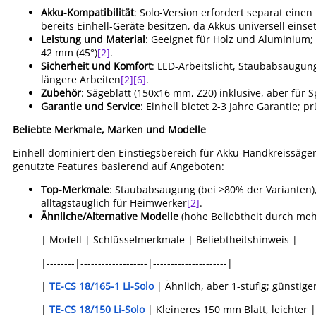
Akku-Kompatibilität
: Solo-Version erfordert separat eine
bereits Einhell-Geräte besitzen, da Akkus universell einse
Leistung und Material
: Geeignet für Holz und Aluminium; 
42 mm (45°)
[2]
.
Sicherheit und Komfort
: LED-Arbeitslicht, Staubabsaugung 
längere Arbeiten
[2]
[6]
.
Zubehör
: Sägeblatt (150x16 mm, Z20) inklusive, aber für 
Garantie und Service
: Einhell bietet 2-3 Jahre Garantie; 
Beliebte Merkmale, Marken und Modelle
Einhell dominiert den Einstiegsbereich für Akku-Handkreissägen
genutzte Features basierend auf Angeboten:
Top-Merkmale
: Staubabsaugung (bei >80% der Varianten),
alltagstauglich für Heimwerker
[2]
.
Ähnliche/Alternative Modelle
(hohe Beliebtheit durch meh
| Modell | Schlüsselmerkmale | Beliebtheitshinweis |
|--------|-------------------|---------------------|
|
TE-CS 18/165-1 Li-Solo
| Ähnlich, aber 1-stufig; günstige
|
TE-CS 18/150 Li-Solo
| Kleineres 150 mm Blatt, leichter 