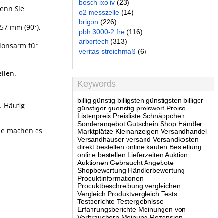
bosch ixo iv
(23)
wenn Sie
o2 messzelle
(14)
brigon
(226)
 57 mm (90°),
pbh 3000-2 fre
(116)
arbortech
(313)
tionsarm für
veritas streichmaß
(6)
ilen.
Keywords
billig günstig billigsten günstigsten billiger
. Häufig
günstiger guenstig preiswert Preise
Listenpreis Preisliste Schnäppchen
Sonderangebot Gutschein Shop Händler
ese machen es
Marktplätze Kleinanzeigen Versandhandel
Versandhäuser versand Versandkosten
direkt bestellen online kaufen Bestellung
online bestellen Lieferzeiten Auktion
Auktionen Gebraucht Angebote
Shopbewertung Händlerbewertung
Produktinformationen
Produktbeschreibung vergleichen
Vergleich Produktvergleich Tests
Testberichte Testergebnisse
Erfahrungsberichte Meinungen von
Verbrauchern Meinung Rezension