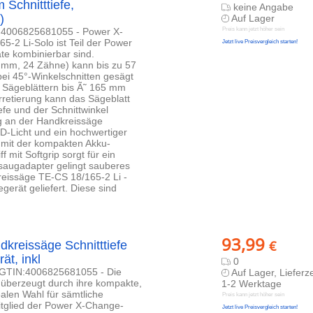
Schnitttiefe,
keine Angabe
)
Auf Lager
N: 4006825681055 - Power X-
Preis kann jetzt höher sein
-2 Li-Solo ist Teil der Power
Jetzt live Preisvergleich starten!
te kombinierbar sind.
65 mm, 24 Zähne) kann bis zu 57
bei 45°-Winkelschnitten gesägt
 Sägeblättern bis Ã˜ 165 mm
retierung kann das Sägeblatt
efe und der Schnittwinkel
g an der Handkreissäge
LED-Licht und ein hochwertiger
 mit der kompakten Akku-
mit Softgrip sorgt für ein
saugadapter gelingt sauberes
reissäge TE-CS 18/165-2 Li -
rät geliefert. Diese sind
93,99
€
dkreissäge Schnitttiefe
t, inkl
0
 - GTIN:4006825681055 - Die
Auf Lager, Lieferze
 überzeugt durch ihre kompakte,
1-2 Werktage
alen Wahl für sämtliche
Preis kann jetzt höher sein
tglied der Power X-Change-
Jetzt live Preisvergleich starten!