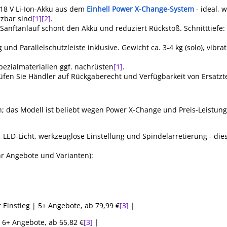
n 18 V Li-Ion-Akku aus dem
Einhell Power X-Change-System
- ideal, 
tzbar sind
[1]
[2]
.
Sanftanlauf schont den Akku und reduziert Rückstoß. Schnitttiefe:
und Parallelschutzleiste inklusive. Gewicht ca. 3-4 kg (solo), vibra
Spezialmaterialien ggf. nachrüsten
[1]
.
prüfen Sie Händler auf Rückgaberecht und Verfügbarkeit von Ersatzte
; das Modell ist beliebt wegen Power X-Change und Preis-Leistung
 LED-Licht, werkzeuglose Einstellung und Spindelarretierung - di
r Angebote und Varianten):
r Einstieg | 5+ Angebote, ab 79,99 €
[3]
|
| 6+ Angebote, ab 65,82 €
[3]
|