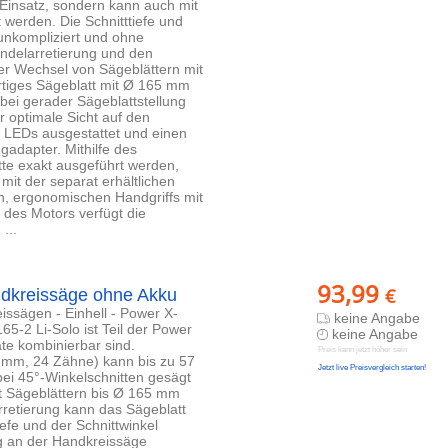
n Einsatz, sondern kann auch mit
werden. Die Schnitttiefe und
unkompliziert und ohne
indelarretierung und den
her Wechsel von Sägeblättern mit
rtiges Sägeblatt mit Ø 165 mm
bei gerader Sägeblattstellung
r optimale Sicht auf den
n LEDs ausgestattet und einen
gadapter. Mithilfe des
tte exakt ausgeführt werden,
it der separat erhältlichen
n, ergonomischen Handgriffs mit
z des Motors verfügt die
...
93,99
€
ndkreissäge ohne Akku
eissägen - Einhell - Power X-
keine Angabe
5-2 Li-Solo ist Teil der Power
keine Angabe
te kombinierbar sind.
Preis kann jetzt höher sein
65 mm, 24 Zähne) kann bis zu 57
Jetzt live Preisvergleich starten!
bei 45°-Winkelschnitten gesägt
t Sägeblättern bis Ø 165 mm
retierung kann das Sägeblatt
efe und der Schnittwinkel
g an der Handkreissäge