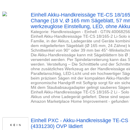
Einhell Akku-Handkreissäge TE-CS 18/165-
Change (18 V, Ø 165 mm Sägeblatt, 57 mm 
werkzeuglose Einstellung, LED, ohne Akku
Kategorie: Handkreissägen - Einhell - GTIN:4006825
Einhell Akku-Handkreissäge TE-CS 18/165-2 Li-Solo i
Familie, in der Akkus, Ladegeräte und Geräte kombinier
dem mitgelieferten Sägeblatt (Ø 165 mm, 24 Zähne) k
Schnittwinkel von 90° oder 39 mm bei 45°-Winkelschn
Die Akku-Handkreissäge kann mit Sägeblättern bis
verwendet werden. Per Spindelarretierung kann das S
werden. Verstellung – Die Schnitttiefe und der Schnit
ohne zusätzliches Werkzeug an der Handkreissäge eing
Parallelanschlag, LED-Licht und ein hochwertiger Säg
beim präzisen Sägen mit der kompakten Akku-Handkr
ergonomische Handgriff mit Softgrip sorgt für ein sic
Mit dem Staubabsaugadapter gelingt sauberes Sägen.
Einhell Akku-Handkreissäge TE-CS 18/165-2 Li - Sol
Akkus und ohne Ladegerät geliefert. Diese sind separat
Amazon Marketplace Home Improvement - gefunden vo
Einhell PXC - Akku-Handkreissäge TE-CS e
(4331230) OVP lädiert