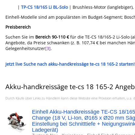
|
TP-CS 18/165 Li BL-Solo
| Brushless-Motor (langlebiger),
Einhell-Modelle sind am populärsten im Budget-Segment; Bosch od
Preisbereich
Suchen Sie im
Bereich 90-110 €
für die TE-CS 18/165-2 Li-Solo (a
Angebote, da Preise schwanken (z. B. 107,74 € bei manchen Hän
Gelegenheitsnutzer
[3]
.
Jetzt live Suche nach akku-handkreissäge te-cs 18 165-2 starten!
Akku-handkreissäge te-cs 18 165-2 Angeb
Durch Käufe über Links zu Händlern kann diese Website eine Provision erhalten, u.
Einhell Akku-Handkreissäge TE-CS 18/165
Change (18 V, Li-Ion, Ø165 x Ø20 mm Säg
Einstellung bei Schnitttiefe + Neigungswin
Ladegerät)