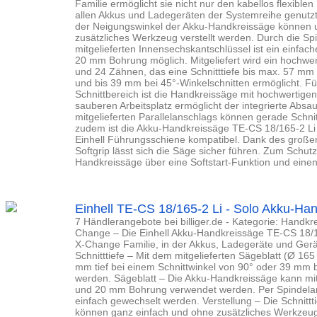
Familie ermöglicht sie nicht nur den kabellos flexible
allen Akkus und Ladegeräten der Systemreihe genutzt 
der Neigungswinkel der Akku-Handkreissäge können 
zusätzliches Werkzeug verstellt werden. Durch die Sp
mitgelieferten Innensechskantschlüssel ist ein einfac
20 mm Bohrung möglich. Mitgeliefert wird ein hochwe
und 24 Zähnen, das eine Schnitttiefe bis max. 57 mm 
und bis 39 mm bei 45°-Winkelschnitten ermöglicht. Fü
Schnittbereich ist die Handkreissäge mit hochwertige
sauberen Arbeitsplatz ermöglicht der integrierte Absau
mitgelieferten Parallelanschlags können gerade Schni
zudem ist die Akku-Handkreissäge TE-CS 18/165-2 Li m
Einhell Führungsschiene kompatibel. Dank des große
Softgrip lässt sich die Säge sicher führen. Zum Schut
Handkreissäge über eine Softstart-Funktion und einen 
Einhell TE-CS 18/165-2 Li - Solo Akku-Ha
7 Händlerangebote bei billiger.de - Kategorie: Handkr
Change – Die Einhell Akku-Handkreissäge TE-CS 18/16
X-Change Familie, in der Akkus, Ladegeräte und Gerä
Schnitttiefe – Mit dem mitgelieferten Sägeblatt (Ø 1
mm tief bei einem Schnittwinkel von 90° oder 39 mm 
werden. Sägeblatt – Die Akku-Handkreissäge kann mi
und 20 mm Bohrung verwendet werden. Per Spindelar
einfach gewechselt werden. Verstellung – Die Schnittti
können ganz einfach und ohne zusätzliches Werkzeu