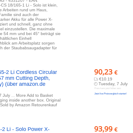
 AG - 4331207 - EAN:
 18/165-1 Li - Solo ist klein,
lle Arbeiten rund um Haus,
amilie sind auch der
arker Akku für alle Power X-
iert und schnell, ganz ohne
kel einzustellen. Die maximale
ge 54 mm und bei 45° beträgt sie
ältlichen Einhell
blick am Arbeitsplatz sorgen
ch der Staubabsaugadapter für
90,23
€
-2 Li Cordless Circular
57 mm Cutting Depth,
€10.19
ry) (über amazon.de
Tuesday, 7 July
Preis kann jetzt höher sein
Jetzt live Preisvergleich starten!
 July ... More Add to Basket
ging inside another box. Original
 Sold by Amazon Retourenkauf
93,99
€
2 Li - Solo Power X-