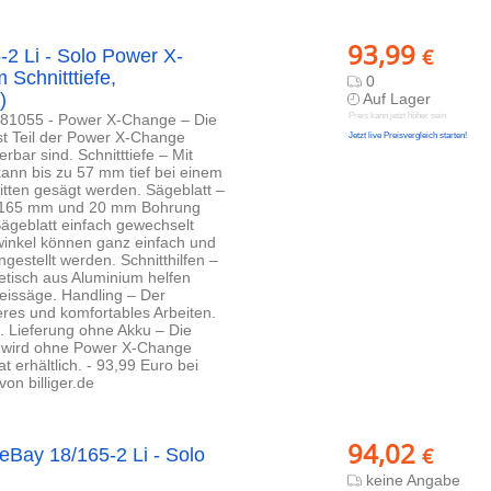
93,99
€
2 Li - Solo Power X-
Schnitttiefe,
0
)
Auf Lager
681055 - Power X-Change – Die
Preis kann jetzt höher sein
st Teil der Power X-Change
Jetzt live Preisvergleich starten!
bar sind. Schnitttiefe – Mit
ann bis zu 57 mm tief bei einem
itten gesägt werden. Sägeblatt –
 Ø 165 mm und 20 mm Bohrung
ägeblatt einfach gewechselt
twinkel können ganz einfach und
estellt werden. Schnitthilfen –
etisch aus Aluminium helfen
eissäge. Handling – Der
heres und komfortables Arbeiten.
 Lieferung ohne Akku – Die
o wird ohne Power X-Change
 erhältlich. - 93,99 Euro bei
n billiger.de
94,02
€
Bay 18/165-2 Li - Solo
keine Angabe