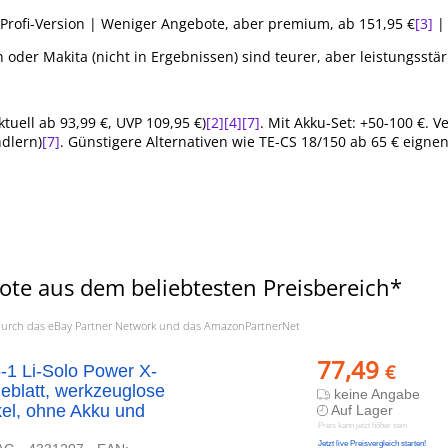
 Profi-Version | Weniger Angebote, aber premium, ab 151,95 €
[3]
|
er Makita (nicht in Ergebnissen) sind teurer, aber leistungsstärk
ktuell ab 93,99 €, UVP 109,95 €)
[2]
[4]
[7]
. Mit Akku-Set: +50-100 €. V
dlern)
[7]
. Günstigere Alternativen wie TE-CS 18/150 ab 65 € eignen
ote aus dem beliebtesten Preisbereich*
a. durch das eBay Partner Network und das AmazonPartnerNet
77,49
€
-1 Li-Solo Power X-
eblatt, werkzeuglose
keine Angabe
kel, ohne Akku und
Auf Lager
Preis kann jetzt höher sein
Jetzt live Preisvergleich starten!