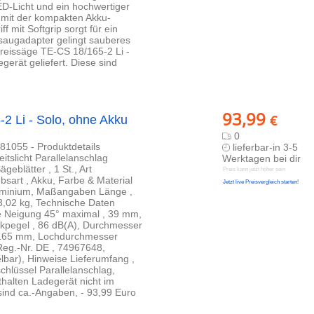
LED-Licht und ein hochwertiger
 mit der kompakten Akku-
 mit Softgrip sorgt für ein
saugadapter gelingt sauberes
reissäge TE-CS 18/165-2 Li -
rät geliefert. Diese sind
93,99
€
2 Li - Solo, ohne Akku
0
81055 - Produktdetails
lieferbar-in 3-5
tslicht Parallelanschlag
Werktagen bei dir
geblätter , 1 St., Art
Preis kann jetzt höher sein
bsart , Akku, Farbe & Material
Jetzt live Preisvergleich starten!
Aluminium, Maßangaben Länge ,
3,02 kg, Technische Daten
fe Neigung 45° maximal , 39 mm,
ckpegel , 86 dB(A), Durchmesser
 165 mm, Lochdurchmesser
Reg.-Nr. DE , 74967648,
bar), Hinweise Lieferumfang ,
hlüssel Parallelanschlag,
thalten Ladegerät nicht im
 sind ca.-Angaben, - 93,99 Euro