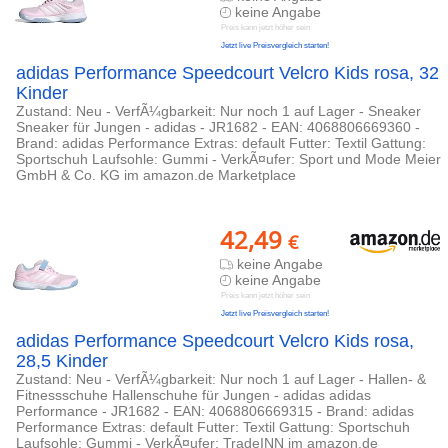
keine Angabe
Preis kann jetzt höher sein
Jetzt live Preisvergleich starten!
adidas Performance Speedcourt Velcro Kids rosa, 32
Kinder
Zustand: Neu - VerfÃ¼gbarkeit: Nur noch 1 auf Lager - Sneaker
Sneaker für Jungen - adidas - JR1682 - EAN: 4068806669360 -
Brand: adidas Performance Extras: default Futter: Textil Gattung:
Sportschuh Laufsohle: Gummi - VerkÃ¤ufer: Sport und Mode Meier
GmbH & Co. KG im amazon.de Marketplace
42,49
€
keine Angabe
keine Angabe
Preis kann jetzt höher sein
Jetzt live Preisvergleich starten!
adidas Performance Speedcourt Velcro Kids rosa,
28,5 Kinder
Zustand: Neu - VerfÃ¼gbarkeit: Nur noch 1 auf Lager - Hallen- &
Fitnessschuhe Hallenschuhe für Jungen - adidas adidas
Performance - JR1682 - EAN: 4068806669315 - Brand: adidas
Performance Extras: default Futter: Textil Gattung: Sportschuh
Laufsohle: Gummi - VerkÃ¤ufer: TradeINN im amazon.de