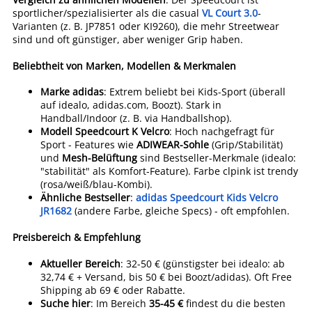
sportlicher/spezialisierter als die casual
VL Court 3.0
-
Varianten (z. B. JP7851 oder KI9260), die mehr Streetwear
sind und oft günstiger, aber weniger Grip haben.
Beliebtheit von Marken, Modellen & Merkmalen
Marke adidas
: Extrem beliebt bei Kids-Sport (überall
auf idealo, adidas.com, Boozt). Stark in
Handball/Indoor (z. B. via Handballshop).
Modell Speedcourt K Velcro
: Hoch nachgefragt für
Sport - Features wie
ADIWEAR-Sohle
(Grip/Stabilität)
und
Mesh-Belüftung
sind Bestseller-Merkmale (idealo:
"stabilität" als Komfort-Feature). Farbe clpink ist trendy
(rosa/weiß/blau-Kombi).
Ähnliche Bestseller
:
adidas Speedcourt Kids Velcro
JR1682
(andere Farbe, gleiche Specs) - oft empfohlen.
Preisbereich & Empfehlung
Aktueller Bereich
: 32-50 € (günstigster bei idealo: ab
32,74 € + Versand, bis 50 € bei Boozt/adidas). Oft Free
Shipping ab 69 € oder Rabatte.
Suche hier
: Im Bereich
35-45 €
findest du die besten