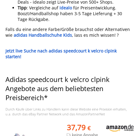
Deals - idealo zeigt Live-Preise von 500+ Shops.
Tipp
: Vergleiche auf
idealo
für Preisentwicklung.
Boozt/Handballshop haben 3-5 Tage Lieferung + 30
Tage Rückgabe.
Falls du eine andere Farbe/Größe brauchst oder Alternativen
wie
adidas Handballschuhe Kids
, lass es mich wissen! ?
Jetzt live Suche nach adidas speedcourt k velcro clpink
starten!
Adidas speedcourt k velcro clpink
Angebote aus dem beliebtesten
Preisbereich*
Durch Käufe über Links zu Händlern kann diese Website eine Provision erhalten,
u.a. durch das eBay Partner Network und das AmazonPartnerNet
37,79
€
keine Angabe