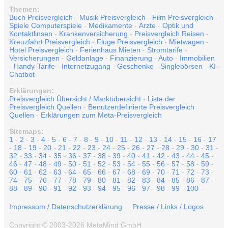
Themen:
Buch Preisvergleich
-
Musik Preisvergleich
-
Film Preisvergleich
-
Spiele Computerspiele
-
Medikamente
-
Ärzte
-
Optik und
Kontaktlinsen
-
Krankenversicherung
-
Preisvergleich Reisen
-
Kreuzfahrt Preisvergleich
-
Flüge Preisvergleich
-
Mietwagen
-
Hotel Preisvergleich
-
Ferienhaus Mieten
-
Stromtarife
-
Versicherungen
-
Geldanlage
-
Finanzierung
-
Auto
-
Immobilien
-
Handy-Tarife
-
Internetzugang
-
Geschenke
-
Singlebörsen
-
KI-
Chatbot
Erklärungen:
Preisvergleich Übersicht / Marktübersicht
-
Liste der
Preisvergleich Quellen
-
Benutzerdefinierte Preisvergleich
Quellen
-
Erklärungen zum Meta-Preisvergleich
Sitemaps:
1
-
2
-
3
-
4
-
5
-
6
-
7
-
8
-
9
-
10
-
11
-
12
-
13
-
14
-
15
-
16
-
17
-
18
-
19
-
20
-
21
-
22
-
23
-
24
-
25
-
26
-
27
-
28
-
29
-
30
-
31
-
32
-
33
-
34
-
35
-
36
-
37
-
38
-
39
-
40
-
41
-
42
-
43
-
44
-
45
-
46
-
47
-
48
-
49
-
50
-
51
-
52
-
53
-
54
-
55
-
56
-
57
-
58
-
59
-
60
-
61
-
62
-
63
-
64
-
65
-
66
-
67
-
68
-
69
-
70
-
71
-
72
-
73
-
74
-
75
-
76
-
77
-
78
-
79
-
80
-
81
-
82
-
83
-
84
-
85
-
86
-
87
-
88
-
89
-
90
-
91
-
92
-
93
-
94
-
95
-
96
-
97
-
98
-
99
-
100
-
Impressum / Datenschutzerklärung
Presse / Links / Logos
Copyright © 2003-2026 MetaMind GmbH