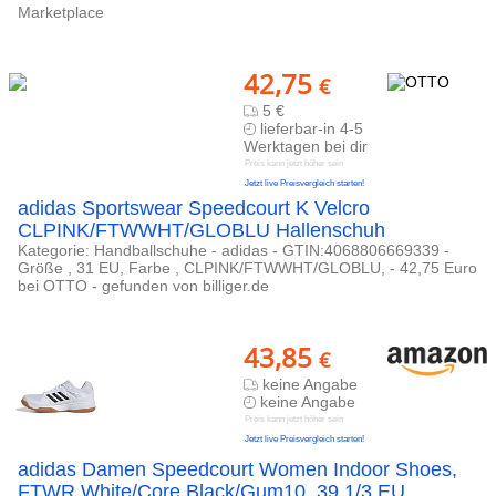
Marketplace
42,75
€
5 €
lieferbar-in 4-5
Werktagen bei dir
Preis kann jetzt höher sein
Jetzt live Preisvergleich starten!
adidas Sportswear Speedcourt K Velcro
CLPINK/FTWWHT/GLOBLU Hallenschuh
Kategorie: Handballschuhe - adidas - GTIN:4068806669339 -
Größe , 31 EU, Farbe , CLPINK/FTWWHT/GLOBLU, - 42,75 Euro
bei OTTO - gefunden von billiger.de
43,85
€
keine Angabe
keine Angabe
Preis kann jetzt höher sein
Jetzt live Preisvergleich starten!
adidas Damen Speedcourt Women Indoor Shoes,
FTWR White/Core Black/Gum10, 39 1/3 EU