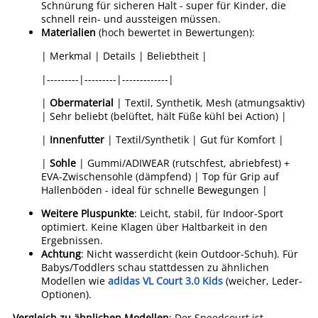
Schnürung für sicheren Halt - super für Kinder, die
schnell rein- und aussteigen müssen.
Materialien
(hoch bewertet in Bewertungen):
| Merkmal | Details | Beliebtheit |
|---------|---------|-------------|
|
Obermaterial
| Textil, Synthetik, Mesh (atmungsaktiv)
| Sehr beliebt (belüftet, hält Füße kühl bei Action) |
|
Innenfutter
| Textil/Synthetik | Gut für Komfort |
|
Sohle
| Gummi/ADIWEAR (rutschfest, abriebfest) +
EVA-Zwischensohle (dämpfend) | Top für Grip auf
Hallenböden - ideal für schnelle Bewegungen |
Weitere Pluspunkte
: Leicht, stabil, für Indoor-Sport
optimiert. Keine Klagen über Haltbarkeit in den
Ergebnissen.
Achtung
: Nicht wasserdicht (kein Outdoor-Schuh). Für
Babys/Toddlers schau stattdessen zu ähnlichen
Modellen wie
adidas VL Court 3.0 Kids
(weicher, Leder-
Optionen).
Vergleich zu ähnlichen Modellen
: Der Speedcourt ist