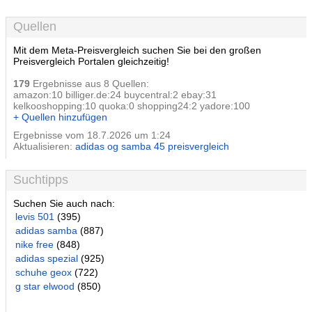
Quellen
Mit dem Meta-Preisvergleich suchen Sie bei den großen
Preisvergleich Portalen gleichzeitig!
179
Ergebnisse aus 8 Quellen:
amazon:10 billiger.de:24 buycentral:2 ebay:31
kelkooshopping:10 quoka:0 shopping24:2 yadore:100
+ Quellen hinzufügen
Ergebnisse vom 18.7.2026 um 1:24
Aktualisieren:
adidas og samba 45 preisvergleich
Suchtipps
Suchen Sie auch nach:
levis 501
(395)
adidas samba
(887)
nike free
(848)
adidas spezial
(925)
schuhe geox
(722)
g star elwood
(850)