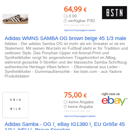
64,99
€
0.00
verfügbar P3D
Preis kann jetzt höher sein
Jetzt live Preisvergleich starten!
Adidas WMNS SAMBA OG brown beige 45 1/3 male
Adidas - Der adidas Samba OG ist mehr als ein Sneaker er ist ein
Statement. Mit seinen Wurzeln im Fußball steht er für Tradition und
zeitlosen Style. Das Ponyhair-Upper mit Animal-Print und
Synthetikfutter sorgt für angenehmen Tragekomfort im Alltag,
während gezackte 3-Streifen und der klassische Samba-Schriftzug
authentische Heritage-Vibes liefern. - Obermaterial aus Leder -
Synthetikfutter - Gummiaußensohle - bei bstn.com - aus Yadore
Produktdaten
75,00
€
keine Angabe
keine Angabe
Preis kann jetzt höher sein
Jetzt live Preisvergleich starten!
Adidas Samba - OG ­ï¸ eBay IG1380 ­ï¸ EU Größe 45