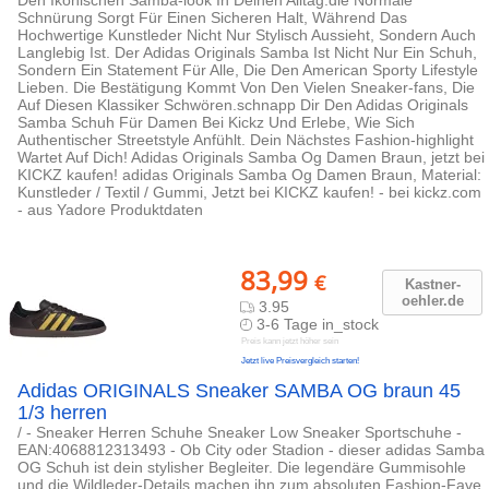
Den Ikonischen Samba-look In Deinen Alltag.die Normale
Schnürung Sorgt Für Einen Sicheren Halt, Während Das
Hochwertige Kunstleder Nicht Nur Stylisch Aussieht, Sondern Auch
Langlebig Ist. Der Adidas Originals Samba Ist Nicht Nur Ein Schuh,
Sondern Ein Statement Für Alle, Die Den American Sporty Lifestyle
Lieben. Die Bestätigung Kommt Von Den Vielen Sneaker-fans, Die
Auf Diesen Klassiker Schwören.schnapp Dir Den Adidas Originals
Samba Schuh Für Damen Bei Kickz Und Erlebe, Wie Sich
Authentischer Streetstyle Anfühlt. Dein Nächstes Fashion-highlight
Wartet Auf Dich! Adidas Originals Samba Og Damen Braun, jetzt bei
KICKZ kaufen! adidas Originals Samba Og Damen Braun, Material:
Kunstleder / Textil / Gummi, Jetzt bei KICKZ kaufen! - bei kickz.com
- aus Yadore Produktdaten
83,99
€
Kastner-
oehler.de
3.95
3-6 Tage in_stock
Preis kann jetzt höher sein
Jetzt live Preisvergleich starten!
Adidas ORIGINALS Sneaker SAMBA OG braun 45
1/3 herren
/ - Sneaker Herren Schuhe Sneaker Low Sneaker Sportschuhe -
EAN:4068812313493 - Ob City oder Stadion - dieser adidas Samba
OG Schuh ist dein stylisher Begleiter. Die legendäre Gummisohle
und die Wildleder-Details machen ihn zum absoluten Fashion-Fave.