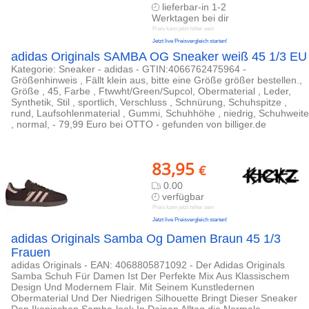
lieferbar-in 1-2
Werktagen bei dir
Preis kann jetzt höher sein
Jetzt live Preisvergleich starten!
adidas Originals SAMBA OG Sneaker weiß 45 1/3 EU
Kategorie: Sneaker - adidas - GTIN:4066762475964 -
Größenhinweis , Fällt klein aus, bitte eine Größe größer bestellen.,
Größe , 45, Farbe , Ftwwht/Green/Supcol, Obermaterial , Leder,
Synthetik, Stil , sportlich, Verschluss , Schnürung, Schuhspitze ,
rund, Laufsohlenmaterial , Gummi, Schuhhöhe , niedrig, Schuhweite
, normal, - 79,99 Euro bei OTTO - gefunden von billiger.de
83,95
€
0.00
verfügbar
Preis kann jetzt höher sein
Jetzt live Preisvergleich starten!
adidas Originals Samba Og Damen Braun 45 1/3
Frauen
adidas Originals - EAN: 4068805871092 - Der Adidas Originals
Samba Schuh Für Damen Ist Der Perfekte Mix Aus Klassischem
Design Und Modernem Flair. Mit Seinem Kunstledernen
Obermaterial Und Der Niedrigen Silhouette Bringt Dieser Sneaker