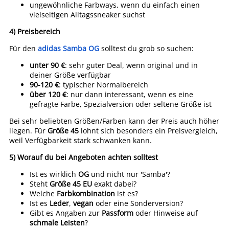
ungewöhnliche Farbways, wenn du einfach einen
vielseitigen Alltagssneaker suchst
4) Preisbereich
Für den
adidas Samba OG
solltest du grob so suchen:
unter 90 €
: sehr guter Deal, wenn original und in
deiner Größe verfügbar
90-120 €
: typischer Normalbereich
über 120 €
: nur dann interessant, wenn es eine
gefragte Farbe, Spezialversion oder seltene Größe ist
Bei sehr beliebten Größen/Farben kann der Preis auch höher
liegen. Für
Größe 45
lohnt sich besonders ein Preisvergleich,
weil Verfügbarkeit stark schwanken kann.
5) Worauf du bei Angeboten achten solltest
Ist es wirklich
OG
und nicht nur 'Samba'?
Steht
Größe 45 EU
exakt dabei?
Welche
Farbkombination
ist es?
Ist es
Leder
,
vegan
oder eine Sonderversion?
Gibt es Angaben zur
Passform
oder Hinweise auf
schmale Leisten
?