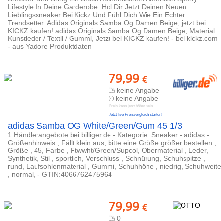
Lifestyle In Deine Garderobe. Hol Dir Jetzt Deinen Neuen
Lieblingssneaker Bei Kickz Und Fühl Dich Wie Ein Echter
Trendsetter. Adidas Originals Samba Og Damen Beige, jetzt bei
KICKZ kaufen! adidas Originals Samba Og Damen Beige, Material:
Kunstleder / Textil / Gummi, Jetzt bei KICKZ kaufen! - bei kickz.com
- aus Yadore Produktdaten
79,99
€
keine Angabe
keine Angabe
Preis kann jetzt höher sein
Jetzt live Preisvergleich starten!
adidas Samba OG White/Green/Gum 45 1/3
1 Händlerangebote bei billiger.de - Kategorie: Sneaker - adidas -
Größenhinweis , Fällt klein aus, bitte eine Größe größer bestellen.,
Größe , 45, Farbe , Ftwwht/Green/Supcol, Obermaterial , Leder,
Synthetik, Stil , sportlich, Verschluss , Schnürung, Schuhspitze ,
rund, Laufsohlenmaterial , Gummi, Schuhhöhe , niedrig, Schuhweite
, normal, - GTIN:4066762475964
79,99
€
0