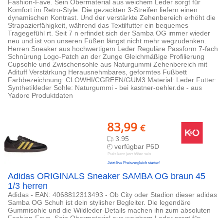
Fashion-Fave. Sein Obermaterial aus weichem Leder sorgt für
Komfort im Retro-Style. Die gezackten 3-Streifen liefern einen
dynamischen Kontrast. Und der verstärkte Zehenbereich erhöht die
Strapazierfähigkeit, während das Textilfutter ein bequemes
Tragegefühl rt. Seit 7 n erfindet sich der Samba OG immer wieder
neu und ist von unseren Füßen längst nicht mehr wegzudenken.
Herren Sneaker aus hochwertigem Leder Reguläre Passform 7-fach
Schnürung Logo-Patch an der Zunge Gleichmäßige Profilierung
Cupsohle und Zwischensohle aus Naturgummi Zehenbereich mit
Adituff Verstärkung Herausnehmbares, geformtes Fußbett
Farbbezeichnung: CLOWHI/CGREEN/GUM3 Material: Leder Futter:
Synthetikleder Sohle: Naturgummi - bei kastner-oehler.de - aus
Yadore Produktdaten
83,99
€
3.95
verfügbar P6D
Preis kann jetzt höher sein
Jetzt live Preisvergleich starten!
Adidas ORIGINALS Sneaker SAMBA OG braun 45
1/3 herren
Adidas - EAN: 4068812313493 - Ob City oder Stadion dieser adidas
Samba OG Schuh ist dein stylisher Begleiter. Die legendäre
Gummisohle und die Wildleder-Details machen ihn zum absoluten