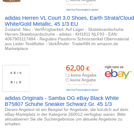
Preis kann jetzt höher sein
Jetzt live Preisvergleich starten!
adidas Herren VL Court 3.0 Shoes, Earth Strata/Cloud
White/Gold Metallic, 45 1/3 EU
Zustand: Neu - VerfÃ¼gbarkeit: Auf Lager - Skateboardschuhe
Herren-Skateboardschuhe - adidas - KH1811 NLF93 - EAN:
4067903117484 - Reguläre Passform Schnürsenkel Obermaterial
aus Leder Textilfutter - VerkÃ¤ufer: TradeINN im amazon.de
Marketplace
62,00
€
keine Angabe
keine Angabe
Preis kann jetzt höher sein
Jetzt live Preisvergleich starten!
adidas Originals - Samba OG eBay Black White
B75807 Schuhe Sneaker Schwarz Gr. 45 1/3
Dieses Angebot ist ein Beispiel für Angebote, die kürzlich auf dem
eBay-Marktplatz in der Kategorie 260012 verfügbar waren. Bitte
aktualisieren Sie die Suchergebnisse um aktuelle Angebote zu
erhalten.