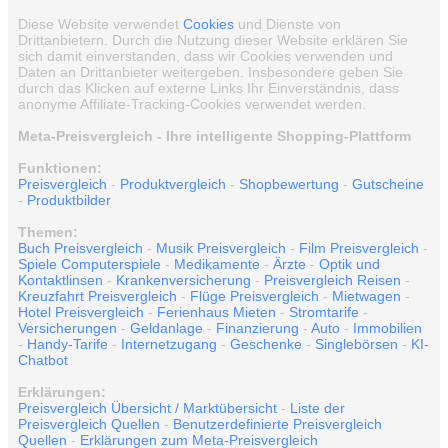
Diese Website verwendet
Cookies
und Dienste von
Drittanbietern. Durch die Nutzung dieser Website erklären Sie
sich damit einverstanden, dass wir Cookies verwenden und
Daten an Drittanbieter weitergeben. Insbesondere geben Sie
durch das Klicken auf externe Links Ihr Einverständnis, dass
anonyme Affiliate-Tracking-Cookies verwendet werden.
Meta-Preisvergleich - Ihre intelligente Shopping-Plattform
Funktionen:
Preisvergleich
-
Produktvergleich
-
Shopbewertung
-
Gutscheine
-
Produktbilder
Themen:
Buch Preisvergleich
-
Musik Preisvergleich
-
Film Preisvergleich
-
Spiele Computerspiele
-
Medikamente
-
Ärzte
-
Optik und
Kontaktlinsen
-
Krankenversicherung
-
Preisvergleich Reisen
-
Kreuzfahrt Preisvergleich
-
Flüge Preisvergleich
-
Mietwagen
-
Hotel Preisvergleich
-
Ferienhaus Mieten
-
Stromtarife
-
Versicherungen
-
Geldanlage
-
Finanzierung
-
Auto
-
Immobilien
-
Handy-Tarife
-
Internetzugang
-
Geschenke
-
Singlebörsen
-
KI-
Chatbot
Erklärungen:
Preisvergleich Übersicht / Marktübersicht
-
Liste der
Preisvergleich Quellen
-
Benutzerdefinierte Preisvergleich
Quellen
-
Erklärungen zum Meta-Preisvergleich