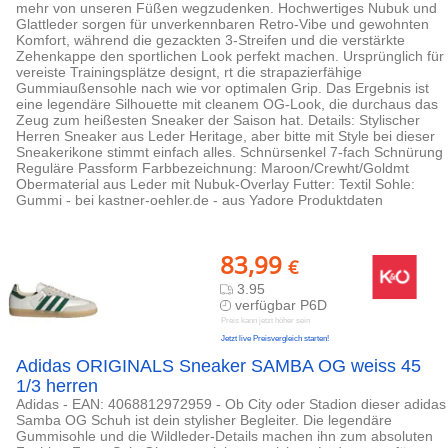
mehr von unseren Füßen wegzudenken. Hochwertiges Nubuk und
Glattleder sorgen für unverkennbaren Retro-Vibe und gewohnten
Komfort, während die gezackten 3-Streifen und die verstärkte
Zehenkappe den sportlichen Look perfekt machen. Ursprünglich für
vereiste Trainingsplätze designt, rt die strapazierfähige
Gummiaußensohle nach wie vor optimalen Grip. Das Ergebnis ist
eine legendäre Silhouette mit cleanem OG-Look, die durchaus das
Zeug zum heißesten Sneaker der Saison hat. Details: Stylischer
Herren Sneaker aus Leder Heritage, aber bitte mit Style bei dieser
Sneakerikone stimmt einfach alles. Schnürsenkel 7-fach Schnürung
Reguläre Passform Farbbezeichnung: Maroon/Crewht/Goldmt
Obermaterial aus Leder mit Nubuk-Overlay Futter: Textil Sohle:
Gummi - bei kastner-oehler.de - aus Yadore Produktdaten
83,99
€
3.95
verfügbar P6D
Preis kann jetzt höher sein
Jetzt live Preisvergleich starten!
Adidas ORIGINALS Sneaker SAMBA OG weiss 45
1/3 herren
Adidas - EAN: 4068812972959 - Ob City oder Stadion dieser adidas
Samba OG Schuh ist dein stylisher Begleiter. Die legendäre
Gummisohle und die Wildleder-Details machen ihn zum absoluten