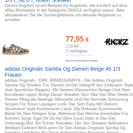
1/3 ­ï¸ NEU ­ï¸ Braun Sneaker
Dieses Angebot ist ein Beispiel für Angebote, die kürzlich auf dem
eBay-Marktplatz in der Kategorie 260012 verfügbar waren. Bitte
aktualisieren Sie die Suchergebnisse um aktuelle Angebote zu
erhalten.
77,95
€
0.00
verfügbar
Preis kann jetzt höher sein
Jetzt live Preisvergleich starten!
adidas Originals Samba Og Damen Beige 45 1/3
Frauen
adidas Originals - EAN: 4068815284974 - Der Adidas Originals
Samba Og Sneaker Für Damen Ist Der Inbegriff Von Zeitlosem Style
Und Sportlicher Eleganz. Mit Seinem Klassischen Design Und Dem
Kunstleder-upper Bringt Dieser Sneaker Den Vibe Der 90er Direkt In
Deinen Alltag.die Niedrige Silhouette Und Die Normale Schnürung
Sorgen Für Einen Lässigen Look, Der Sich Easy Mit Deinem
Streetwear-style Kombinieren Lässt. Die Robuste Gummisohle
Bietet Dir Den Nötigen Grip, Während Das Weiche Innenfutter Für
Komfort Sorgt, Egal Ob Du Auf Dem Court Oder In Der City
Unterwegs Bist. Ein Echter Klassiker, Der Von Sneaker-liebhabern
Weltweit Gefeiert Wird.gönn Dir Den Adidas Originals Samba Og
Sneaker Und Bring Ein Stück Authentischen American Sporty