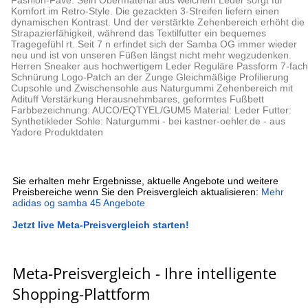
Fashion-Fave. Sein Obermaterial aus weichem Leder sorgt für
Komfort im Retro-Style. Die gezackten 3-Streifen liefern einen
dynamischen Kontrast. Und der verstärkte Zehenbereich erhöht die
Strapazierfähigkeit, während das Textilfutter ein bequemes
Tragegefühl rt. Seit 7 n erfindet sich der Samba OG immer wieder
neu und ist von unseren Füßen längst nicht mehr wegzudenken.
Herren Sneaker aus hochwertigem Leder Reguläre Passform 7-fach
Schnürung Logo-Patch an der Zunge Gleichmäßige Profilierung
Cupsohle und Zwischensohle aus Naturgummi Zehenbereich mit
Adituff Verstärkung Herausnehmbares, geformtes Fußbett
Farbbezeichnung: AUCO/EQTYEL/GUM5 Material: Leder Futter:
Synthetikleder Sohle: Naturgummi - bei kastner-oehler.de - aus
Yadore Produktdaten
Sie erhalten mehr Ergebnisse, aktuelle Angebote und weitere
Preisbereiche wenn Sie den Preisvergleich aktualisieren:
Mehr
adidas og samba 45 Angebote
Jetzt live Meta-Preisvergleich starten!
Meta-Preisvergleich - Ihre intelligente
Shopping-Plattform