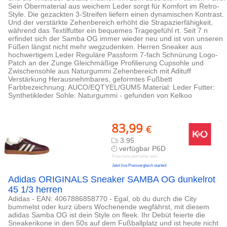
Sein Obermaterial aus weichem Leder sorgt für Komfort im Retro-
Style. Die gezackten 3-Streifen liefern einen dynamischen Kontrast.
Und der verstärkte Zehenbereich erhöht die Strapazierfähigkeit,
während das Textilfutter ein bequemes Tragegefühl rt. Seit 7 n
erfindet sich der Samba OG immer wieder neu und ist von unseren
Füßen längst nicht mehr wegzudenken. Herren Sneaker aus
hochwertigem Leder Reguläre Passform 7-fach Schnürung Logo-
Patch an der Zunge Gleichmäßige Profilierung Cupsohle und
Zwischensohle aus Naturgummi Zehenbereich mit Adituff
Verstärkung Herausnehmbares, geformtes Fußbett
Farbbezeichnung: AUCO/EQTYEL/GUM5 Material: Leder Futter:
Synthetikleder Sohle: Naturgummi - gefunden von Kelkoo
83,99
€
3.95
verfügbar P6D
Preis kann jetzt höher sein
Jetzt live Preisvergleich starten!
Adidas ORIGINALS Sneaker SAMBA OG dunkelrot
45 1/3 herren
Adidas - EAN: 4067886858770 - Egal, ob du durch die City
bummelst oder kurz übers Wochenende wegfährst, mit diesem
adidas Samba OG ist dein Style on fleek. Ihr Debüt feierte die
Sneakerikone in den 50s auf dem Fußballplatz und ist heute nicht