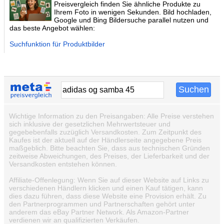
Preisvergleich finden Sie ähnliche Produkte zu
Ihrem Foto in wenigen Sekunden. Bild hochladen,
Google und Bing Bildersuche parallel nutzen und
das beste Angebot wählen:
Suchfunktion für Produktbilder
Wichtige Information zu den Preisangaben: Alle Preise verstehen
sich inklusive der gesetzlichen Mehrwertsteuer und
gegebebenfalls zuzüglich Versandkosten. Zum Zeitpunkt des
Kaufes ist der aktuell auf der Händlerseite angegebene Preis
maßgeblich. Bitte beachten Sie, dass aus technischen Gründen
zeitweise Abweichungen, des Preises, der Lieferbarkeit und der
Versandkosten entstehen können.
Affiliate-Offenlegung: Wenn Sie auf dieser Website auf Links zu
verschiedenen Händlern klicken und einen Kauf tätigen, kann
dies dazu führen, dass diese Website eine Provision erhält. Zu
den Partnerprogrammen und Partnerschaften gehört unter
anderem das eBay Partner Network. Als Amazon-Partner
verdienen wir an qualifizierten Verkäufen.