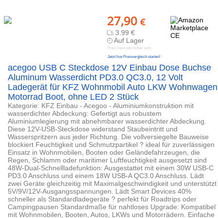
27,90
€
3.99 €
Auf Lager
Preis kann jetzt höher sein
Jetzt live Preisvergleich starten!
acegoo USB C Steckdose 12V Einbau Dose Buchse
Aluminum Wasserdicht PD3.0 QC3.0, 12 Volt
Ladegerät für KFZ Wohnmobil Auto LKW Wohnwagen
Motorrad Boot, ohne LED 2 Stück
Kategorie: KFZ Einbau - Acegoo - Aluminiumkonstruktion mit
wasserdichter Abdeckung: Gefertigt aus robustem
Aluminiumlegierung mit abnehmbarer wasserdichter Abdeckung.
Diese 12V-USB-Steckdose widerstand Staubeintritt und
Wasserspritzern aus jeder Richtung. Die vollversiegelte Bauweise
blockiert Feuchtigkeit und Schmutzpartikel ? ideal für zuverlässigen
Einsatz in Wohnmobilen, Booten oder Geländefahrzeugen, die
Regen, Schlamm oder maritimer Luftfeuchtigkeit ausgesetzt sind
48W-Dual-Schnellladefunktion: Ausgestattet mit einem 30W USB-C
PD3.0 Anschluss und einem 18W USB-A QC3.0 Anschluss. Lädt
zwei Geräte gleichzeitig mit Maximalgeschwindigkeit und unterstützt
5V/9V/12V-Ausgangsspannungen. Lädt Smart Devices 40%
schneller als Standardladegeräte ? perfekt für Roadtrips oder
Campingpausen Standardmaße für nahtloses Upgrade: Kompatibel
mit Wohnmobilen, Booten, Autos, LKWs und Motorrädern. Einfache