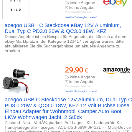
keine Angabe
keine Angabe
Preis kann jetzt höher sein
Jetzt live Preisvergleich starten!
acegoo USB - C Steckdose eBay 12V Aluminium,
Dual Typ C PD3.0 20W & QC3.0 18W, KFZ
Dieses Angebot ist ein Beispiel für Angebote, die kürzlich auf dem
eBay-Marktplatz in der Kategorie 123417 verfügbar waren. Bitte
aktualisieren Sie die Suchergebnisse um aktuelle Angebote zu
erhalten.
29,90
€
keine Angabe
keine Angabe
Preis kann jetzt höher sein
Jetzt live Preisvergleich starten!
acegoo USB C Steckdose 12V Aluminium, Dual Typ C
PD3.0 20W & QC3.0 18W, KFZ 12 Volt Buchse Dose
Einbau Adapter für Wohnmobil Camper Auto Boot
LKW Wohnwagen Jacht, 2 Stück
Zustand: Neu - VerfÃ¼gbarkeit: Auf Lager - Kfz-Ladegeräte Kfz-
Handyladegeräte - acegoo - ACE-USB-58W-3P-12E - - Multi-Device