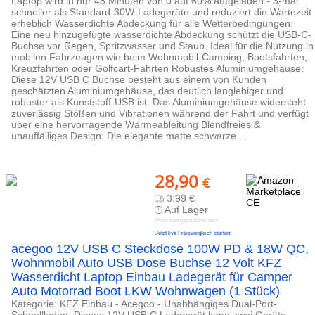
Laptop wird in nur 45 Minuten von 0 auf 60% aufgeladen - 3-mal
schneller als Standard-30W-Ladegeräte und reduziert die Wartezeit
erheblich Wasserdichte Abdeckung für alle Wetterbedingungen:
Eine neu hinzugefügte wasserdichte Abdeckung schützt die USB-C-
Buchse vor Regen, Spritzwasser und Staub. Ideal für die Nutzung in
mobilen Fahrzeugen wie beim Wohnmobil-Camping, Bootsfahrten,
Kreuzfahrten oder Golfcart-Fahrten Robustes Aluminiumgehäuse:
Diese 12V USB C Buchse besteht aus einem von Kunden
geschätzten Aluminiumgehäuse, das deutlich langlebiger und
robuster als Kunststoff-USB ist. Das Aluminiumgehäuse widersteht
zuverlässig Stößen und Vibrationen während der Fahrt und verfügt
über eine hervorragende Wärmeableitung Blendfreies &
unauffälliges Design: Die elegante matte schwarze ...
28,90
€
3.99 €
Auf Lager
Preis kann jetzt höher sein
Jetzt live Preisvergleich starten!
acegoo 12V USB C Steckdose 100W PD & 18W QC,
Wohnmobil Auto USB Dose Buchse 12 Volt KFZ
Wasserdicht Laptop Einbau Ladegerät für Camper
Auto Motorrad Boot LKW Wohnwagen (1 Stück)
Kategorie: KFZ Einbau - Acegoo - Unabhängiges Dual-Port-