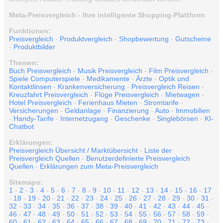
Meta-Preisvergleich - Ihre intelligente Shopping-Plattform
Funktionen:
Preisvergleich
-
Produktvergleich
-
Shopbewertung
-
Gutscheine
-
Produktbilder
Themen:
Buch Preisvergleich
-
Musik Preisvergleich
-
Film Preisvergleich
-
Spiele Computerspiele
-
Medikamente
-
Ärzte
-
Optik und
Kontaktlinsen
-
Krankenversicherung
-
Preisvergleich Reisen
-
Kreuzfahrt Preisvergleich
-
Flüge Preisvergleich
-
Mietwagen
-
Hotel Preisvergleich
-
Ferienhaus Mieten
-
Stromtarife
-
Versicherungen
-
Geldanlage
-
Finanzierung
-
Auto
-
Immobilien
-
Handy-Tarife
-
Internetzugang
-
Geschenke
-
Singlebörsen
-
KI-
Chatbot
Erklärungen:
Preisvergleich Übersicht / Marktübersicht
-
Liste der
Preisvergleich Quellen
-
Benutzerdefinierte Preisvergleich
Quellen
-
Erklärungen zum Meta-Preisvergleich
Sitemaps:
1
-
2
-
3
-
4
-
5
-
6
-
7
-
8
-
9
-
10
-
11
-
12
-
13
-
14
-
15
-
16
-
17
-
18
-
19
-
20
-
21
-
22
-
23
-
24
-
25
-
26
-
27
-
28
-
29
-
30
-
31
-
32
-
33
-
34
-
35
-
36
-
37
-
38
-
39
-
40
-
41
-
42
-
43
-
44
-
45
-
46
-
47
-
48
-
49
-
50
-
51
-
52
-
53
-
54
-
55
-
56
-
57
-
58
-
59
-
60
-
61
-
62
-
63
-
64
-
65
-
66
-
67
-
68
-
69
-
70
-
71
-
72
-
73
-