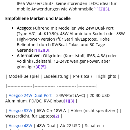
IP65-Wasserschutz, keine störenden LEDs; ideal für
mobile Anwendungen wie Wohnmobile
[1]
[2]
[5]
.
Empfohlene Marken und Modelle
Acegoo
: Führend mit Modellen wie 24W Dual-Port
(Type-A/C, ab $19.90), 48W Aluminium-Socket oder 83W
High-Power-Version (für Starlink/Laptops). Hohe
Beliebtheit durch RV/Boat-Fokus und 30-Tage-
Garantie
[1]
[2]
[3]
.
Alternativen
: Offgridtec (Kunststoff, IP65, 4,8A) oder
Voltlink (Edelstahl, 12-24V); weniger Power, aber
günstiger
[4]
[5]
.
| Modell-Beispiel | Ladeleistung | Preis (ca.) | Highlights |
|-----------------|--------------|-------------|------------|
|
Acegoo 24W Dual-Port
| 24W/Port (A+C) | 20-30 USD |
Aluminium, PD/QC, RV-Einbau
[1]
[3]
|
|
Acegoo 83W
| 65W C + 18W A | Höher (nicht spezifiziert) |
Wasserdicht, für Laptops
[2]
|
|
Acegoo 48W
| 48W Dual | Ab 22 USD | Schalter +