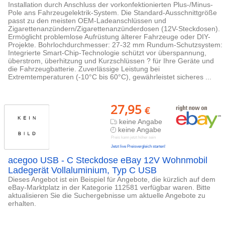
Installation durch Anschluss der vorkonfektionierten Plus-/Minus-
Pole ans Fahrzeugelektrik-System. Die Standard-Ausschnittgröße
passt zu den meisten OEM-Ladeanschlüssen und
Zigarettenanzündern/Zigarettenanzünderdosen (12V-Steckdosen).
Ermöglicht problemlose Aufrüstung älterer Fahrzeuge oder DIY-
Projekte. Bohrlochdurchmesser: 27-32 mm Rundum-Schutzsystem:
Integrierte Smart-Chip-Technologie schützt vor überspannung,
überstrom, überhitzung und Kurzschlüssen ? für Ihre Geräte und
die Fahrzeugbatterie. Zuverlässige Leistung bei
Extremtemperaturen (-10°C bis 60°C), gewährleistet sicheres ...
27,95
€
keine Angabe
keine Angabe
Preis kann jetzt höher sein
Jetzt live Preisvergleich starten!
acegoo USB - C Steckdose eBay 12V Wohnmobil
Ladegerät Vollaluminium, Typ C USB
Dieses Angebot ist ein Beispiel für Angebote, die kürzlich auf dem
eBay-Marktplatz in der Kategorie 112581 verfügbar waren. Bitte
aktualisieren Sie die Suchergebnisse um aktuelle Angebote zu
erhalten.