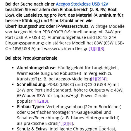
Bei der Suche nach einer
Acegoo Steckdose USB 12V
beachten Sie vor allem den Einbaubereich (z. B. RV, Boot,
Lkw), die Ladeleistung pro Port, das Material (Aluminium für
bessere Kühlung) und Schutzfunktionen wie
Überhitzungsschutz oder IP-Wasserschutz.
Wichtige Modelle
von Acegoo bieten PD3.0/QC3.0-Schnellladung mit 24W pro
Port (USB-A + USB-C), Aluminiumgehäuse und DC 12-24V
Eingangsspannung; ein stärkeres Modell hat 83W (65W USB-
C + 18W USB-A) mit wasserdichtem Design
[1]
[2]
[3]
.
Beliebte Produktmerkmale
Aluminiumgehäuse
: Häufig gelobt für Langlebigkeit,
Wärmeableitung und Robustheit im Vergleich zu
Kunststoff (z. B. bei Acegoo-Modellen)
[1]
[2]
[4]
.
Schnellladung
: PD3.0 (USB-C) und QC3.0 (USB-A) mit
24W pro Port sind Standard; höhere Outputs wie 48W,
65W oder 83W für Laptops/High-Power-Geräte
populär
[1]
[2]
[3]
.
Einbau-Typen
: Vertiefungseinbau (22mm Bohrlöcher)
oder Oberflächenmontage; 14-Gauge-Kabel und
Schalter/Beleuchtung (z. B. blaues Hintergrundlicht)
als praktische Extras
[1]
[2]
[6]
.
Schutz & Extras
: Intelligente Chips gegen Überlast,