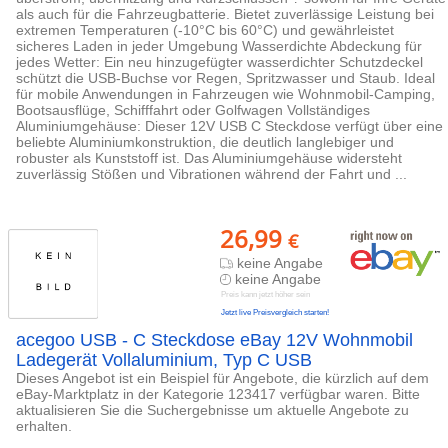
als auch für die Fahrzeugbatterie. Bietet zuverlässige Leistung bei
extremen Temperaturen (-10°C bis 60°C) und gewährleistet
sicheres Laden in jeder Umgebung Wasserdichte Abdeckung für
jedes Wetter: Ein neu hinzugefügter wasserdichter Schutzdeckel
schützt die USB-Buchse vor Regen, Spritzwasser und Staub. Ideal
für mobile Anwendungen in Fahrzeugen wie Wohnmobil-Camping,
Bootsausflüge, Schifffahrt oder Golfwagen Vollständiges
Aluminiumgehäuse: Dieser 12V USB C Steckdose verfügt über eine
beliebte Aluminiumkonstruktion, die deutlich langlebiger und
robuster als Kunststoff ist. Das Aluminiumgehäuse widersteht
zuverlässig Stößen und Vibrationen während der Fahrt und ...
26,99
€
keine Angabe
keine Angabe
Preis kann jetzt höher sein
Jetzt live Preisvergleich starten!
acegoo USB - C Steckdose eBay 12V Wohnmobil
Ladegerät Vollaluminium, Typ C USB
Dieses Angebot ist ein Beispiel für Angebote, die kürzlich auf dem
eBay-Marktplatz in der Kategorie 123417 verfügbar waren. Bitte
aktualisieren Sie die Suchergebnisse um aktuelle Angebote zu
erhalten.