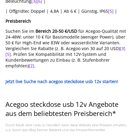
Beleuchtung
[3]
[6]
|
| Offgridtec Doppel | 4,8A | Ab 6 € | Günstig, IP65
[5]
|
Preisbereich
Suchen Sie im
Bereich 20-50 €/USD
für Acegoo-Qualität mit
24-48W; unter 10 € für Basismodelle (weniger Power), über
50 € für High-End wie 83W oder wasserdichte Varianten.
Vergleichen Sie Rabatte (z. B. Acegoo von 30 auf 20 USD)
[3]
[5]
. Prüfen Sie Kompatibilität mit 12V-System und
Kundenbewertungen zu Einbau (z. B. Stufenbohrer
empfohlen)
[2]
.
Jetzt live Suche nach acegoo steckdose usb 12v starten!
Acegoo steckdose usb 12v Angebote
aus dem beliebtesten Preisbereich*
Durch Käufe über Links zu Händlern kann diese Website eine Provision erhalten,
u.a. durch das eBay Partner Network und das AmazonPartnerNet