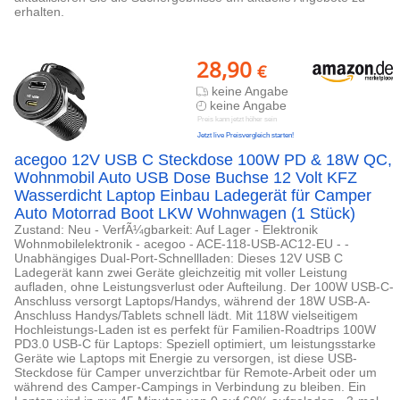
erhalten.
28,90
€
keine Angabe
keine Angabe
Preis kann jetzt höher sein
Jetzt live Preisvergleich starten!
acegoo 12V USB C Steckdose 100W PD & 18W QC,
Wohnmobil Auto USB Dose Buchse 12 Volt KFZ
Wasserdicht Laptop Einbau Ladegerät für Camper
Auto Motorrad Boot LKW Wohnwagen (1 Stück)
Zustand: Neu - VerfÃ¼gbarkeit: Auf Lager - Elektronik
Wohnmobilelektronik - acegoo - ACE-118-USB-AC12-EU - -
Unabhängiges Dual-Port-Schnellladen: Dieses 12V USB C
Ladegerät kann zwei Geräte gleichzeitig mit voller Leistung
aufladen, ohne Leistungsverlust oder Aufteilung. Der 100W USB-C-
Anschluss versorgt Laptops/Handys, während der 18W USB-A-
Anschluss Handys/Tablets schnell lädt. Mit 118W vielseitigem
Hochleistungs-Laden ist es perfekt für Familien-Roadtrips 100W
PD3.0 USB-C für Laptops: Speziell optimiert, um leistungsstarke
Geräte wie Laptops mit Energie zu versorgen, ist diese USB-
Steckdose für Camper unverzichtbar für Remote-Arbeit oder um
während des Camper-Campings in Verbindung zu bleiben. Ein