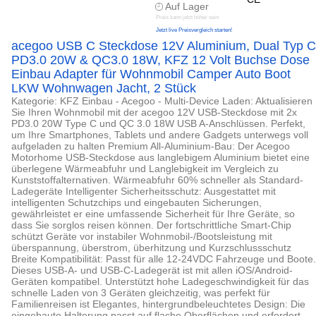
Auf Lager
Preis kann jetzt höher sein
Jetzt live Preisvergleich starten!
acegoo USB C Steckdose 12V Aluminium, Dual Typ C
PD3.0 20W & QC3.0 18W, KFZ 12 Volt Buchse Dose
Einbau Adapter für Wohnmobil Camper Auto Boot
LKW Wohnwagen Jacht, 2 Stück
Kategorie: KFZ Einbau - Acegoo - Multi-Device Laden: Aktualisieren
Sie Ihren Wohnmobil mit der acegoo 12V USB-Steckdose mit 2x
PD3.0 20W Type C und QC 3.0 18W USB A-Anschlüssen. Perfekt,
um Ihre Smartphones, Tablets und andere Gadgets unterwegs voll
aufgeladen zu halten Premium All-Aluminium-Bau: Der Acegoo
Motorhome USB-Steckdose aus langlebigem Aluminium bietet eine
überlegene Wärmeabfuhr und Langlebigkeit im Vergleich zu
Kunststoffalternativen. Wärmeabfuhr 60% schneller als Standard-
Ladegeräte Intelligenter Sicherheitsschutz: Ausgestattet mit
intelligenten Schutzchips und eingebauten Sicherungen,
gewährleistet er eine umfassende Sicherheit für Ihre Geräte, so
dass Sie sorglos reisen können. Der fortschrittliche Smart-Chip
schützt Geräte vor instabiler Wohnmobil-/Bootsleistung mit
überspannung, überstrom, überhitzung und Kurzschlussschutz
Breite Kompatibilität: Passt für alle 12-24VDC Fahrzeuge und Boote.
Dieses USB-A- und USB-C-Ladegerät ist mit allen iOS/Android-
Geräten kompatibel. Unterstützt hohe Ladegeschwindigkeit für das
schnelle Laden von 3 Geräten gleichzeitig, was perfekt für
Familienreisen ist Elegantes, hintergrundbeleuchtetes Design: Die
eingebaute Halterung passt auf flache Oberflächen und erfordert