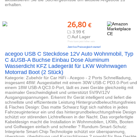
erhalten.
26,80
€
3.99 €
Auf Lager
Preis kann jetzt höher sein
Jetzt live Preisvergleich starten!
acegoo USB C Steckdose 12V Auto Wohnmobil, Typ
C &USB-A Buchse Einbau Dose Aluminum
Wasserdicht KFZ Ladegerät für LKW Wohnwagen
Motorrad Boot (2 Stück)
Kategorie: Zubehör für Car HiFi - Acegoo - 2 Ports Schnellladung,
insgesamt 48W: Ausgestattet mit einem 30W USB-C PD3.0-Port und
einem 18W USB-A QC3.0-Port, lädt es zwei Geräte gleichzeitig mit
maximaler Geschwindigkeit und unterstützt 5V/9V/12V
Ausgangsspannungen. Erkennt Ihr Gerät intelligent und liefert die
schnellste und effizienteste Leistung Hintergrundbeleuchtungsfreies
& Flaches Design: Das matte Schwarz fügt sich nahtlos in jedes
Fahrzeuginterieur ein und das hintergrundbeleuchtungsfreie Design
schützt vor störenden Lichtreflexen in der Nacht. Das vorgefertigte
Kabeldesign macht die Installation in Wohnmobilen, LKWs, Booten
und Golfwagen einfach und schneller ? Rundum-Smart-Schutz:
Integrierte Smart-Chip-Technologie schützt vor überspannung,
überstrom, überhitzung und Kurzschlüssen ? sowohl für Ihre Geräte