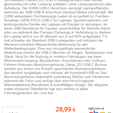
Schnellladen: Dieses 12V USB C Ladegerät kann zwei Geräte
gleichzeitig mit voller Leistung aufladen, ohne Leistungsverlust oder
Aufteilung. Der 100W USB-C-Anschluss versorgt Laptops/Handys,
während der 18W USB-A-Anschluss Handys/Tablets schnell lädt. Mit
118W vielseitigem Hochleistungs-Laden ist es perfekt für Familien-
Roadtrips 100W PD3.0 USB-C für Laptops: Speziell optimiert, um
leistungsstarke Geräte wie Laptops mit Energie zu versorgen, ist
diese USB-Steckdose für Camper unverzichtbar für Remote-Arbeit
oder um während des Camper-Campings in Verbindung zu bleiben.
Ein Laptop wird in nur 45 Minuten von 0 auf 60% aufgeladen ? 3-
mal schneller als Standard-30W-Ladegeräte und reduziert die
Wartezeit erheblich Wasserdichte Abdeckung für alle
Wetterbedingungen: Eine neu hinzugefügte wasserdichte
Abdeckung schützt die USB-C-Buchse vor Regen, Spritzwasser und
Staub. Ideal für die Nutzung in mobilen Fahrzeugen wie beim
Wohnmobil-Camping, Bootsfahrten, Kreuzfahrten oder Golfcart-
Fahrten Robustes Aluminiumgehäuse: Diese 12V USB C Buchse
besteht aus einem von Kunden geschätzten Aluminiumgehäuse,
das deutlich langlebiger und robuster als Kunststoff-USB ist. Das
Aluminiumgehäuse widersteht zuverlässig Stößen und Vibrationen
während der Fahrt und verfügt über eine hervorragende
Wärmeableitung Blendfreies & unauffälliges Design: Die elegante
matte schwarze Oberfläche fügt sich nahtlos in jedes
Fahrzeuginterieur ein, und das ...
28,99
€