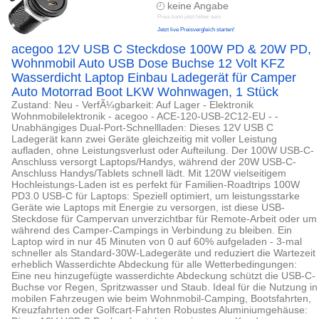
keine Angabe
Preis kann jetzt höher sein
Jetzt live Preisvergleich starten!
acegoo 12V USB C Steckdose 100W PD & 20W PD,
Wohnmobil Auto USB Dose Buchse 12 Volt KFZ
Wasserdicht Laptop Einbau Ladegerät für Camper
Auto Motorrad Boot LKW Wohnwagen, 1 Stück
Zustand: Neu - VerfÃ¼gbarkeit: Auf Lager - Elektronik
Wohnmobilelektronik - acegoo - ACE-120-USB-2C12-EU - -
Unabhängiges Dual-Port-Schnellladen: Dieses 12V USB C
Ladegerät kann zwei Geräte gleichzeitig mit voller Leistung
aufladen, ohne Leistungsverlust oder Aufteilung. Der 100W USB-C-
Anschluss versorgt Laptops/Handys, während der 20W USB-C-
Anschluss Handys/Tablets schnell lädt. Mit 120W vielseitigem
Hochleistungs-Laden ist es perfekt für Familien-Roadtrips 100W
PD3.0 USB-C für Laptops: Speziell optimiert, um leistungsstarke
Geräte wie Laptops mit Energie zu versorgen, ist diese USB-
Steckdose für Campervan unverzichtbar für Remote-Arbeit oder um
während des Camper-Campings in Verbindung zu bleiben. Ein
Laptop wird in nur 45 Minuten von 0 auf 60% aufgeladen - 3-mal
schneller als Standard-30W-Ladegeräte und reduziert die Wartezeit
erheblich Wasserdichte Abdeckung für alle Wetterbedingungen:
Eine neu hinzugefügte wasserdichte Abdeckung schützt die USB-C-
Buchse vor Regen, Spritzwasser und Staub. Ideal für die Nutzung in
mobilen Fahrzeugen wie beim Wohnmobil-Camping, Bootsfahrten,
Kreuzfahrten oder Golfcart-Fahrten Robustes Aluminiumgehäuse: