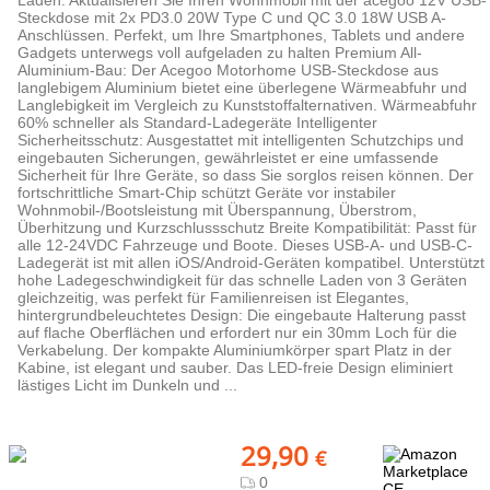
Laden: Aktualisieren Sie Ihren Wohnmobil mit der acegoo 12V USB-
Steckdose mit 2x PD3.0 20W Type C und QC 3.0 18W USB A-
Anschlüssen. Perfekt, um Ihre Smartphones, Tablets und andere
Gadgets unterwegs voll aufgeladen zu halten Premium All-
Aluminium-Bau: Der Acegoo Motorhome USB-Steckdose aus
langlebigem Aluminium bietet eine überlegene Wärmeabfuhr und
Langlebigkeit im Vergleich zu Kunststoffalternativen. Wärmeabfuhr
60% schneller als Standard-Ladegeräte Intelligenter
Sicherheitsschutz: Ausgestattet mit intelligenten Schutzchips und
eingebauten Sicherungen, gewährleistet er eine umfassende
Sicherheit für Ihre Geräte, so dass Sie sorglos reisen können. Der
fortschrittliche Smart-Chip schützt Geräte vor instabiler
Wohnmobil-/Bootsleistung mit Überspannung, Überstrom,
Überhitzung und Kurzschlussschutz Breite Kompatibilität: Passt für
alle 12-24VDC Fahrzeuge und Boote. Dieses USB-A- und USB-C-
Ladegerät ist mit allen iOS/Android-Geräten kompatibel. Unterstützt
hohe Ladegeschwindigkeit für das schnelle Laden von 3 Geräten
gleichzeitig, was perfekt für Familienreisen ist Elegantes,
hintergrundbeleuchtetes Design: Die eingebaute Halterung passt
auf flache Oberflächen und erfordert nur ein 30mm Loch für die
Verkabelung. Der kompakte Aluminiumkörper spart Platz in der
Kabine, ist elegant und sauber. Das LED-freie Design eliminiert
lästiges Licht im Dunkeln und ...
29,90
€
0