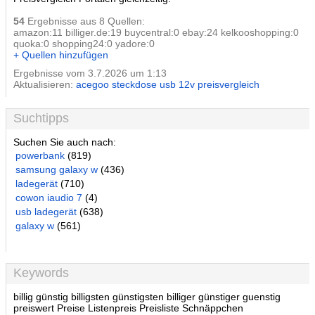
54
Ergebnisse aus 8 Quellen:
amazon:11 billiger.de:19 buycentral:0 ebay:24 kelkooshopping:0
quoka:0 shopping24:0 yadore:0
+ Quellen hinzufügen
Ergebnisse vom 3.7.2026 um 1:13
Aktualisieren:
acegoo steckdose usb 12v preisvergleich
Suchtipps
Suchen Sie auch nach:
powerbank
(819)
samsung galaxy w
(436)
ladegerät
(710)
cowon iaudio 7
(4)
usb ladegerät
(638)
galaxy w
(561)
Keywords
billig günstig billigsten günstigsten billiger günstiger guenstig
preiswert Preise Listenpreis Preisliste Schnäppchen