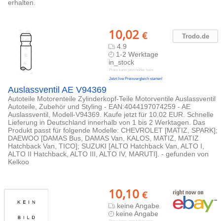
erhalten.
10,02
€
Trodo.de
4.9
1-2 Werktage
in_stock
Preis kann jetzt höher sein
Jetzt live Preisvergleich starten!
Auslassventil AE V94369
Autoteile Motorenteile Zylinderkopf-Teile Motorventile Auslassventil
Autoteile, Zubehör und Styling - EAN:4044197074259 - AE
Auslassventil, Modell-V94369. Kaufe jetzt für 10.02 EUR. Schnelle
Lieferung in Deutschland innerhalb von 1 bis 2 Werktagen. Das
Produkt passt für folgende Modelle: CHEVROLET [MATIZ, SPARK];
DAEWOO [DAMAS Bus, DAMAS Van, KALOS, MATIZ, MATIZ
Hatchback Van, TICO]; SUZUKI [ALTO Hatchback Van, ALTO I,
ALTO II Hatchback, ALTO III, ALTO IV, MARUTI]. - gefunden von
Kelkoo
10,10
€
keine Angabe
keine Angabe