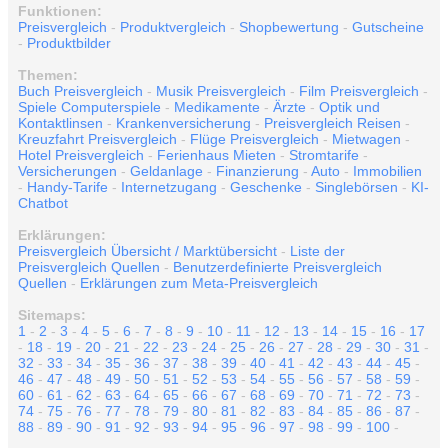
Funktionen:
Preisvergleich
-
Produktvergleich
-
Shopbewertung
-
Gutscheine
-
Produktbilder
Themen:
Buch Preisvergleich
-
Musik Preisvergleich
-
Film Preisvergleich
-
Spiele Computerspiele
-
Medikamente
-
Ärzte
-
Optik und
Kontaktlinsen
-
Krankenversicherung
-
Preisvergleich Reisen
-
Kreuzfahrt Preisvergleich
-
Flüge Preisvergleich
-
Mietwagen
-
Hotel Preisvergleich
-
Ferienhaus Mieten
-
Stromtarife
-
Versicherungen
-
Geldanlage
-
Finanzierung
-
Auto
-
Immobilien
-
Handy-Tarife
-
Internetzugang
-
Geschenke
-
Singlebörsen
-
KI-
Chatbot
Erklärungen:
Preisvergleich Übersicht / Marktübersicht
-
Liste der
Preisvergleich Quellen
-
Benutzerdefinierte Preisvergleich
Quellen
-
Erklärungen zum Meta-Preisvergleich
Sitemaps:
1
-
2
-
3
-
4
-
5
-
6
-
7
-
8
-
9
-
10
-
11
-
12
-
13
-
14
-
15
-
16
-
17
-
18
-
19
-
20
-
21
-
22
-
23
-
24
-
25
-
26
-
27
-
28
-
29
-
30
-
31
-
32
-
33
-
34
-
35
-
36
-
37
-
38
-
39
-
40
-
41
-
42
-
43
-
44
-
45
-
46
-
47
-
48
-
49
-
50
-
51
-
52
-
53
-
54
-
55
-
56
-
57
-
58
-
59
-
60
-
61
-
62
-
63
-
64
-
65
-
66
-
67
-
68
-
69
-
70
-
71
-
72
-
73
-
74
-
75
-
76
-
77
-
78
-
79
-
80
-
81
-
82
-
83
-
84
-
85
-
86
-
87
-
88
-
89
-
90
-
91
-
92
-
93
-
94
-
95
-
96
-
97
-
98
-
99
-
100
-