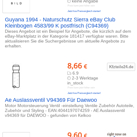
keine Angabe
Preis kann jetzt höher sein
Jetzt live Preisvergleich starten!
Guyana 1994 - Naturschutz Sierra eBay Club
Kleinbogen 4583/99 K postfrisch (C94369)
Dieses Angebot ist ein Beispiel für Angebote, die kürzlich auf dem
eBay-Marktplatz in der Kategorie 181417 verfügbar waren. Bitte
aktualisieren Sie die Suchergebnisse um aktuelle Angebote zu
erhalten.
8,66
€
Kfzteile24
.de
6.9
2-3 Werktage
in_stock
Preis kann jetzt höher sein
Jetzt live Preisvergleich starten!
Ae Auslassventil V94369 Für Daewoo
Motor Motorsteuerung Ventil -einstellung Ventile Zubehör Autoteile,
Zubehör und Styling - EAN:4044197074259 - AE Auslassventil
v94369 für DAEWOO - gefunden von Kelkoo
9,60
€