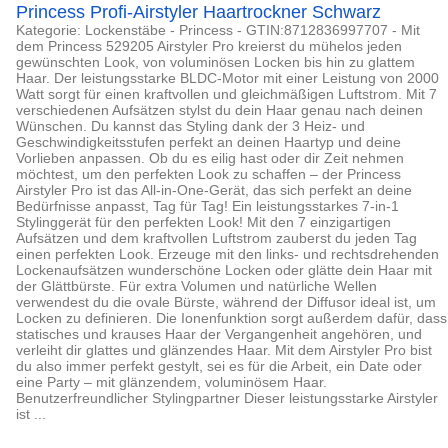
Princess Profi-Airstyler Haartrockner Schwarz
Kategorie: Lockenstäbe - Princess - GTIN:8712836997707 - Mit
dem Princess 529205 Airstyler Pro kreierst du mühelos jeden
gewünschten Look, von voluminösen Locken bis hin zu glattem
Haar. Der leistungsstarke BLDC-Motor mit einer Leistung von 2000
Watt sorgt für einen kraftvollen und gleichmäßigen Luftstrom. Mit 7
verschiedenen Aufsätzen stylst du dein Haar genau nach deinen
Wünschen. Du kannst das Styling dank der 3 Heiz- und
Geschwindigkeitsstufen perfekt an deinen Haartyp und deine
Vorlieben anpassen. Ob du es eilig hast oder dir Zeit nehmen
möchtest, um den perfekten Look zu schaffen – der Princess
Airstyler Pro ist das All-in-One-Gerät, das sich perfekt an deine
Bedürfnisse anpasst, Tag für Tag! Ein leistungsstarkes 7-in-1
Stylinggerät für den perfekten Look! Mit den 7 einzigartigen
Aufsätzen und dem kraftvollen Luftstrom zauberst du jeden Tag
einen perfekten Look. Erzeuge mit den links- und rechtsdrehenden
Lockenaufsätzen wunderschöne Locken oder glätte dein Haar mit
der Glättbürste. Für extra Volumen und natürliche Wellen
verwendest du die ovale Bürste, während der Diffusor ideal ist, um
Locken zu definieren. Die Ionenfunktion sorgt außerdem dafür, dass
statisches und krauses Haar der Vergangenheit angehören, und
verleiht dir glattes und glänzendes Haar. Mit dem Airstyler Pro bist
du also immer perfekt gestylt, sei es für die Arbeit, ein Date oder
eine Party – mit glänzendem, voluminösem Haar.
Benutzerfreundlicher Stylingpartner Dieser leistungsstarke Airstyler
ist ...