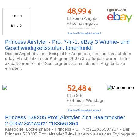
48,99
€
keine Angabe
keine Angabe
Preis kann jetzt höher sein
Jetzt live Preisvergleich starten!
Princess Airstyler - Pro, 7-in-1, eBay 3 Wärme- und
Geschwindigkeitsstufen, Ionenfunkti
Dieses Angebot ist ein Beispiel für Angebote, die kürzlich auf dem
eBay-Marktplatz in der Kategorie 260773 verfügbar waren. Bitte
aktualisieren Sie die Suchergebnisse um aktuelle Angebote zu
erhalten.
52,48
€
5.9 €
4 bis 5 Werktage
Preis kann jetzt höher sein
Jetzt live Preisvergleich starten!
Princess 529205 Profi Airstyler 7in1 Haartrockner
2.000w Schwarz"-"183561854
Kategorie: Lockenstäbe - Princess - GTIN:8712836997707 - Der
Princess 529205 Profi Airstyler 7-in-1 ist ein vielseitiges Stylinggerät,