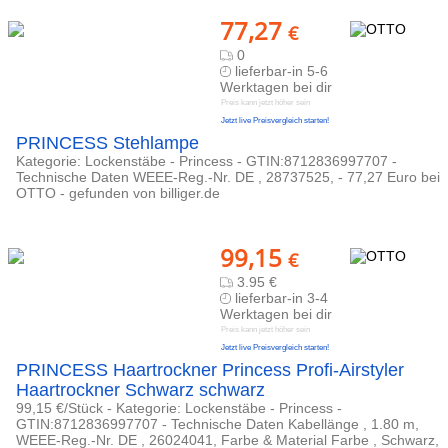
77,27
€
0
lieferbar-in 5-6
Werktagen bei dir
Preis kann jetzt höher sein
Jetzt live Preisvergleich starten!
PRINCESS Stehlampe
Kategorie: Lockenstäbe - Princess - GTIN:8712836997707 -
Technische Daten WEEE-Reg.-Nr. DE , 28737525, - 77,27 Euro bei
OTTO - gefunden von billiger.de
99,15
€
3.95 €
lieferbar-in 3-4
Werktagen bei dir
Preis kann jetzt höher sein
Jetzt live Preisvergleich starten!
PRINCESS Haartrockner Princess Profi-Airstyler
Haartrockner Schwarz schwarz
99,15 €/Stück - Kategorie: Lockenstäbe - Princess -
GTIN:8712836997707 - Technische Daten Kabellänge , 1.80 m,
WEEE-Reg.-Nr. DE , 26024041, Farbe & Material Farbe , Schwarz,