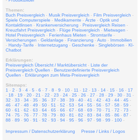
-
Produktbilder
Themen:
Buch Preisvergleich
-
Musik Preisvergleich
-
Film Preisvergleich
-
Spiele Computerspiele
-
Medikamente
-
Ärzte
-
Optik und
Kontaktlinsen
-
Krankenversicherung
-
Preisvergleich Reisen
-
Kreuzfahrt Preisvergleich
-
Flüge Preisvergleich
-
Mietwagen
-
Hotel Preisvergleich
-
Ferienhaus Mieten
-
Stromtarife
-
Versicherungen
-
Geldanlage
-
Finanzierung
-
Auto
-
Immobilien
-
Handy-Tarife
-
Internetzugang
-
Geschenke
-
Singlebörsen
-
KI-
Chatbot
Erklärungen:
Preisvergleich Übersicht / Marktübersicht
-
Liste der
Preisvergleich Quellen
-
Benutzerdefinierte Preisvergleich
Quellen
-
Erklärungen zum Meta-Preisvergleich
Sitemaps:
1
-
2
-
3
-
4
-
5
-
6
-
7
-
8
-
9
-
10
-
11
-
12
-
13
-
14
-
15
-
16
-
17
-
18
-
19
-
20
-
21
-
22
-
23
-
24
-
25
-
26
-
27
-
28
-
29
-
30
-
31
-
32
-
33
-
34
-
35
-
36
-
37
-
38
-
39
-
40
-
41
-
42
-
43
-
44
-
45
-
46
-
47
-
48
-
49
-
50
-
51
-
52
-
53
-
54
-
55
-
56
-
57
-
58
-
59
-
60
-
61
-
62
-
63
-
64
-
65
-
66
-
67
-
68
-
69
-
70
-
71
-
72
-
73
-
74
-
75
-
76
-
77
-
78
-
79
-
80
-
81
-
82
-
83
-
84
-
85
-
86
-
87
-
88
-
89
-
90
-
91
-
92
-
93
-
94
-
95
-
96
-
97
-
98
-
99
-
100
-
Impressum / Datenschutzerklärung
Presse / Links / Logos