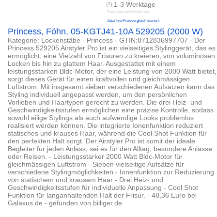
1-3 Werktage
Preis kann jetzt höher sein
Jetzt live Preisvergleich starten!
Princess, Föhn, 05-KGTJ41-10A 529205 (2000 W)
Kategorie: Lockenstäbe - Princess - GTIN:8712836997707 - Der
Princess 529205 Airstyler Pro ist ein vielseitiges Stylinggerät, das es
ermöglicht, eine Vielzahl von Frisuren zu kreieren, von voluminösen
Locken bis hin zu glattem Haar. Ausgestattet mit einem
leistungsstarken Bldc-Motor, der eine Leistung von 2000 Watt bietet,
sorgt dieses Gerät für einen kraftvollen und gleichmässigen
Luftstrom. Mit insgesamt sieben verschiedenen Aufsätzen kann das
Styling individuell angepasst werden, um den persönlichen
Vorlieben und Haartypen gerecht zu werden. Die drei Heiz- und
Geschwindigkeitsstufen ermöglichen eine präzise Kontrolle, sodass
sowohl eilige Stylings als auch aufwendige Looks problemlos
realisiert werden können. Die integrierte Ionenfunktion reduziert
statisches und krauses Haar, während die Cool Shot Funktion für
den perfekten Halt sorgt. Der Airstyler Pro ist somit der ideale
Begleiter für jeden Anlass, sei es für den Alltag, besondere Anlässe
oder Reisen. - Leistungsstarker 2000 Watt Bldc-Motor für
gleichmässigen Luftstrom - Sieben vielseitige Aufsätze für
verschiedene Stylingmöglichkeiten - Ionenfunktion zur Reduzierung
von statischem und krausem Haar - Drei Heiz- und
Geschwindigkeitsstufen für individuelle Anpassung - Cool Shot
Funktion für langanhaltenden Halt der Frisur. - 48,36 Euro bei
Galaxus.de - gefunden von billiger.de