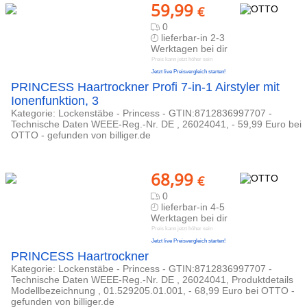
59,99
€
0
lieferbar-in 2-3
Werktagen bei dir
Preis kann jetzt höher sein
Jetzt live Preisvergleich starten!
PRINCESS Haartrockner Profi 7-in-1 Airstyler mit
Ionenfunktion, 3
Kategorie: Lockenstäbe - Princess - GTIN:8712836997707 -
Technische Daten WEEE-Reg.-Nr. DE , 26024041, - 59,99 Euro bei
OTTO - gefunden von billiger.de
68,99
€
0
lieferbar-in 4-5
Werktagen bei dir
Preis kann jetzt höher sein
Jetzt live Preisvergleich starten!
PRINCESS Haartrockner
Kategorie: Lockenstäbe - Princess - GTIN:8712836997707 -
Technische Daten WEEE-Reg.-Nr. DE , 26024041, Produktdetails
Modellbezeichnung , 01.529205.01.001, - 68,99 Euro bei OTTO -
gefunden von billiger.de