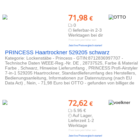
71,98
€
0
lieferbar-in 2-3
Werktagen bei dir
Preis kann jetzt höher sein
Jetzt live Preisvergleich starten!
PRINCESS Haartrockner 529205 schwarz
Kategorie: Lockenstäbe - Princess - GTIN:8712836997707 -
Technische Daten WEEE-Reg.-Nr. DE , 28737525, Farbe & Material
Farbe , Schwarz, Hinweise Lieferumfang , PRINCESS Profi-Airstyler
7-in-1 529205 Haartrockner, Standardlieferumfang des Herstellers,
Bedienungsanleitung, Informationen zur Datennutzung (nach EU
Data Act) , Nein, - 71,98 Euro bei OTTO - gefunden von billiger.de
72,62
€
5.95 €
Auf Lager,
Lieferzeit 1-2
Werktage
Preis kann jetzt höher sein
Jetzt live Preisvergleich starten!