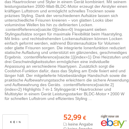
das Haartrockner und Styler in einem Gerät kombiniert. Mit seinem
leistungsstarken 2000-Watt-BLDC-Motor erzeugt der Airstyler einen
kräftigen Luftstrom und ermöglicht schnelles Trocknen sowie
präzises Styling. Dank der verschiedenen Aufsätze lassen sich
unterschiedliche Frisuren kreieren – von glatten Looks über
voluminöse Wellen bis hin zu definierten Locken.
:contentReference[oaicite:0]{index=0} Insgesamt sieben
Stylingaufsätze sorgen für maximale Flexibilität beim Haarstyling.
Mit links- und rechtsdrehenden Lockenaufsätzen können Locken
einfach geformt werden, während Bürstenaufsätze für Volumen
oder glatte Frisuren sorgen. Die integrierte Ionenfunktion reduziert
statische Aufladung und unterstützt ein glänzendes, geschmeidiges
Ergebnis. :contentReference[oaicite:1]{index=1} Drei Heizstufen und
drei Geschwindigkeitsstufen ermöglichen eine individuelle
Anpassung an verschiedene Haartypen. Zusätzlich sorgt die
Coolshot-Funktion dafür, dass das Styling am Ende fixiert wird und
länger hält. Der mitgelieferte hitzebeständige Handschuh sowie die
praktische Aufbewahrungstasche erleichtern die sichere Anwendung
und Aufbewahrung des Geräts. :contentReference[oaicite:2]
{index=2} Highlights 7-in-1 Stylinggerät • Haartrockner und
Multistyler in einem Gerät Leistungsstarker BLDC-Motor • 2000 W
für schnellen Luftstrom und effizientes Styling ...
52,99
€
keine Angabe
keine Angabe