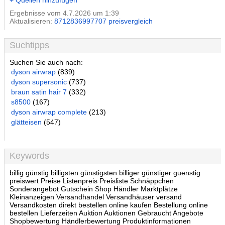
+ Quellen hinzufügen
Ergebnisse vom 4.7.2026 um 1:39
Aktualisieren:
8712836997707 preisvergleich
Suchtipps
Suchen Sie auch nach:
dyson airwrap
(839)
dyson supersonic
(737)
braun satin hair 7
(332)
s8500
(167)
dyson airwrap complete
(213)
glätteisen
(547)
Keywords
billig günstig billigsten günstigsten billiger günstiger guenstig
preiswert Preise Listenpreis Preisliste Schnäppchen
Sonderangebot Gutschein Shop Händler Marktplätze
Kleinanzeigen Versandhandel Versandhäuser versand
Versandkosten direkt bestellen online kaufen Bestellung online
bestellen Lieferzeiten Auktion Auktionen Gebraucht Angebote
Shopbewertung Händlerbewertung Produktinformationen