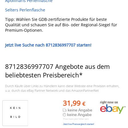
Apollinaris Perlenflasche
Selters Perlenflasche
Tipp: Wählen Sie GDB-zertifizierte Produkte für beste
Qualität und schauen Sie auf Bio- oder Regional-Siegel für
Premium-Optionen.
Jetzt live Suche nach 8712836997707 starten!
8712836997707 Angebote aus dem
beliebtesten Preisbereich*
Durch Käufe über Links zu Händlern kann diese Website eine Provision erhalten,
u.a. durch das eBay Partner Network und das AmazonPartnerNet
31,99
€
keine Angabe
keine Angabe
Preis kann jetzt höher sein
Jetzt live Preisvergleich starten!