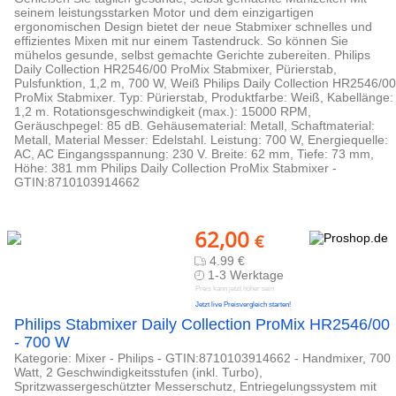
seinem leistungsstarken Motor und dem einzigartigen
ergonomischen Design bietet der neue Stabmixer schnelles und
effizientes Mixen mit nur einem Tastendruck. So können Sie
mühelos gesunde, selbst gemachte Gerichte zubereiten. Philips
Daily Collection HR2546/00 ProMix Stabmixer, Pürierstab,
Pulsfunktion, 1,2 m, 700 W, Weiß Philips Daily Collection HR2546/00
ProMix Stabmixer. Typ: Pürierstab, Produktfarbe: Weiß, Kabellänge:
1,2 m. Rotationsgeschwindigkeit (max.): 15000 RPM,
Geräuschpegel: 85 dB. Gehäusematerial: Metall, Schaftmaterial:
Metall, Material Messer: Edelstahl. Leistung: 700 W, Energiequelle:
AC, AC Eingangsspannung: 230 V. Breite: 62 mm, Tiefe: 73 mm,
Höhe: 381 mm Philips Daily Collection ProMix Stabmixer -
GTIN:8710103914662
62,00
€
4.99 €
1-3 Werktage
Preis kann jetzt höher sein
Jetzt live Preisvergleich starten!
Philips Stabmixer Daily Collection ProMix HR2546/00
- 700 W
Kategorie: Mixer - Philips - GTIN:8710103914662 - Handmixer, 700
Watt, 2 Geschwindigkeitsstufen (inkl. Turbo),
Spritzwassergeschützter Messerschutz, Entriegelungssystem mit