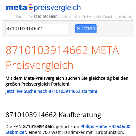
Suchen Sie
8710103914662
bei den großen
Preisvergleich
Portalen gleichzeitig!
8710103914662 META
Preisvergleich
Mit dem Meta-Preisvergleich suchen Sie gleichzeitig bei den
großen Preisvergleich Portalen!
Jetzt live Suche nach 8710103914662 starten!
8710103914662 Kaufberatung
Die EAN
8710103914662
gehört zum
Philips Home HR2546/00
Stabmixer
, einem 700-Watt-Handmixer mit Turbofunktion,