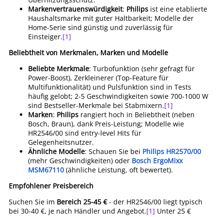
Markenvertrauenswürdigkeit
:
Philips
ist eine etablierte
Haushaltsmarke mit guter Haltbarkeit; Modelle der
Home-Serie sind günstig und zuverlässig für
Einsteiger.
[1]
Beliebtheit von Merkmalen, Marken und Modelle
Beliebte Merkmale
: Turbofunktion (sehr gefragt für
Power-Boost), Zerkleinerer (Top-Feature für
Multifunktionalität) und Pulsfunktion sind in Tests
häufig gelobt; 2-5 Geschwindigkeiten sowie 700-1000 W
sind Bestseller-Merkmale bei Stabmixern.
[1]
Marken
:
Philips
rangiert hoch in Beliebtheit (neben
Bosch, Braun), dank Preis-Leistung; Modelle wie
HR2546/00 sind entry-level Hits für
Gelegenheitsnutzer.
Ähnliche Modelle
: Schauen Sie bei
Philips HR2570/00
(mehr Geschwindigkeiten) oder
Bosch ErgoMixx
MSM67110
(ähnliche Leistung, oft bewertet).
Empfohlener Preisbereich
Suchen Sie im
Bereich 25-45 €
- der HR2546/00 liegt typisch
bei 30-40 €, je nach Händler und Angebot.
[1]
Unter 25 €