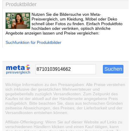
Produktbilder
Nutzen Sie die Bildersuche von Meta-
Preisvergleich, um Kleidung, Möbel oder Deko
schnell über Fotos zu finden. Einfach Produktfoto
hochladen oder verlinken, optisch ähnliche
Angebote anzeigen lassen und Preise vergleichen:
Suchfunktion für Produktbilder
Wichtige Information zu den Preisangaben: Alle Preise verstehen
sich inklusive der gesetzlichen Mehrwertsteuer und
gegebebenfalls zuzüglich Versandkosten. Zum Zeitpunkt des
Kaufes ist der aktuell auf der Händlerseite angegebene Preis
maßgeblich. Bitte beachten Sie, dass aus technischen Gründen
zeitweise Abweichungen, des Preises, der Lieferbarkeit und der
Versandkosten entstehen können.
Affiliate-Offenlegung: Wenn Sie auf dieser Website auf Links zu
verschiedenen Händlern klicken und einen Kauf tätigen, kann