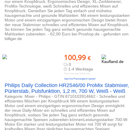
nur einem Knopfdruck, Ergonomisches Design, XL-Zerkleinerer,
ProMix-Technologie, weiß Schnelles und effizientes Mixen auf
Knopfdruck. Genießen Sie jeden Tag einfach und mühelos
hausgemachte und gesunde Mahlzeiten. Mit einem leistungsstarken
Motor und einem einzigartigen ergonomischen Design bietet Ihnen
der neue Stabmixer schnelles und effizientes Mixen auf Knopfdruck.
So können Sie jeden Tag ganz einfach gesunde hausgemachte
Mahlzeiten zubereiten. - 62,00 Euro bei Proshop.de - gefunden von
billiger.de
100,99
€
0
1-4 Werktage
Preis kann jetzt höher sein
Jetzt live Preisvergleich starten!
Philips Daily Collection HR2546/00 ProMix Stabmixer,
Pürierstab, Pulsfunktion, 1,2 m, 700 W, Weiß - Weiß
Kategorie: Mixer - Philips - GTIN:8710103914662 - Schnelles und
effizientes Mischen per Knopfdruck Mit einem leistungsstarken
Motor und einem einzigartigen ergonomischen Design ermöglicht
der neue Daily-Mixer ein schnelles und effizientes Mixen auf
Knopfdruck, sodass Sie jeden Tag ganz einfach gesunde,
hausgemachte Speisen zubereiten könnenLeistungsstarker 700-W-
Motor Ein starker und leistungsstarker Motor mit 700 W sorgt für
kraftvolles Mixen Ihrer täglichen hausgemachten Speisen