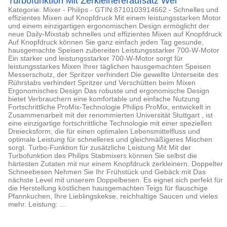
Turbofunktion Mit Zerkleinereraufsatz Wei
Kategorie: Mixer - Philips - GTIN:8710103914662 - Schnelles und
effizientes Mixen auf Knopfdruck Mit einem leistungsstarken Motor
und einem einzigartigen ergonomischen Design ermöglicht der
neue Daily-Mixstab schnelles und effizientes Mixen auf Knopfdruck
Auf Knopfdruck können Sie ganz einfach jeden Tag gesunde,
hausgemachte Speisen zubereiten Leistungsstarker 700-W-Motor
Ein starker und leistungsstarker 700-W-Motor sorgt für
leistungsstarkes Mixen Ihrer täglichen hausgemachten Speisen
Messerschutz, der Spritzer verhindert Die gewellte Unterseite des
Rührstabs verhindert Spritzer und Verschütten beim Mixen
Ergonomisches Design Das robuste und ergonomische Design
bietet Verbrauchern eine komfortable und einfache Nutzung
Fortschrittliche ProMix-Technologie Philips ProMix, entwickelt in
Zusammenarbeit mit der renommierten Universität Stuttgart , ist
eine einzigartige fortschrittliche Technologie mit einer speziellen
Dreiecksform, die für einen optimalen Lebensmittelfluss und
optimale Leistung für schnelleres und gleichmäßigeres Mischen
sorgt. Turbo-Funktion für zusätzliche Leistung Mit Mit der
Turbofunktion des Philips Stabmixers können Sie selbst die
härtesten Zutaten mit nur einem Knopfdruck zerkleinern. Doppelter
Schneebesen Nehmen Sie Ihr Frühstück und Gebäck mit Das
nächste Level mit unserem Doppelbesen. Es eignet sich perfekt für
die Herstellung köstlichen hausgemachten Teigs für flauschige
Pfannkuchen, Ihre Lieblingskekse, reichhaltige Saucen und vieles
mehr. Leistung: ...