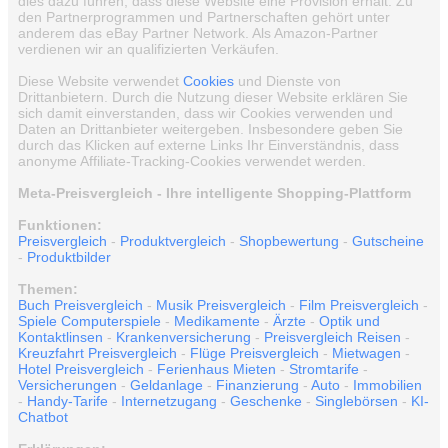
dies dazu führen, dass diese Website eine Provision erhält. Zu
den Partnerprogrammen und Partnerschaften gehört unter
anderem das eBay Partner Network. Als Amazon-Partner
verdienen wir an qualifizierten Verkäufen.
Diese Website verwendet
Cookies
und Dienste von
Drittanbietern. Durch die Nutzung dieser Website erklären Sie
sich damit einverstanden, dass wir Cookies verwenden und
Daten an Drittanbieter weitergeben. Insbesondere geben Sie
durch das Klicken auf externe Links Ihr Einverständnis, dass
anonyme Affiliate-Tracking-Cookies verwendet werden.
Meta-Preisvergleich - Ihre intelligente Shopping-Plattform
Funktionen:
Preisvergleich
-
Produktvergleich
-
Shopbewertung
-
Gutscheine
-
Produktbilder
Themen:
Buch Preisvergleich
-
Musik Preisvergleich
-
Film Preisvergleich
-
Spiele Computerspiele
-
Medikamente
-
Ärzte
-
Optik und
Kontaktlinsen
-
Krankenversicherung
-
Preisvergleich Reisen
-
Kreuzfahrt Preisvergleich
-
Flüge Preisvergleich
-
Mietwagen
-
Hotel Preisvergleich
-
Ferienhaus Mieten
-
Stromtarife
-
Versicherungen
-
Geldanlage
-
Finanzierung
-
Auto
-
Immobilien
-
Handy-Tarife
-
Internetzugang
-
Geschenke
-
Singlebörsen
-
KI-
Chatbot