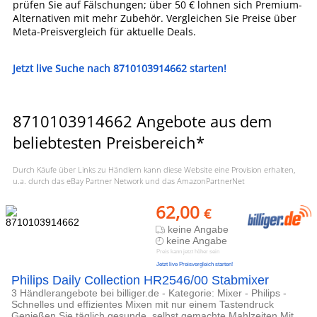
prüfen Sie auf Fälschungen; über 50 € lohnen sich Premium-
Alternativen mit mehr Zubehör. Vergleichen Sie Preise über
Meta-Preisvergleich für aktuelle Deals.
Jetzt live Suche nach 8710103914662 starten!
8710103914662 Angebote aus dem
beliebtesten Preisbereich*
Durch Käufe über Links zu Händlern kann diese Website eine Provision erhalten,
u.a. durch das eBay Partner Network und das AmazonPartnerNet
62,00
€
keine Angabe
keine Angabe
Preis kann jetzt höher sein
Jetzt live Preisvergleich starten!
Philips Daily Collection HR2546/00 Stabmixer
3 Händlerangebote bei billiger.de - Kategorie: Mixer - Philips -
Schnelles und effizientes Mixen mit nur einem Tastendruck
Genießen Sie täglich gesunde, selbst gemachte Mahlzeiten Mit