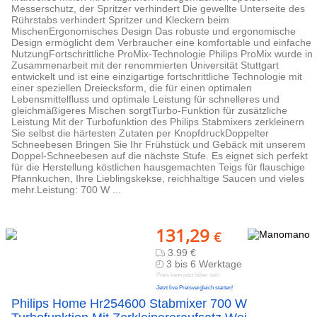
Messerschutz, der Spritzer verhindert Die gewellte Unterseite des
Rührstabs verhindert Spritzer und Kleckern beim
MischenErgonomisches Design Das robuste und ergonomische
Design ermöglicht dem Verbraucher eine komfortable und einfache
NutzungFortschrittliche ProMix-Technologie Philips ProMix wurde in
Zusammenarbeit mit der renommierten Universität Stuttgart
entwickelt und ist eine einzigartige fortschrittliche Technologie mit
einer speziellen Dreiecksform, die für einen optimalen
Lebensmittelfluss und optimale Leistung für schnelleres und
gleichmäßigeres Mischen sorgtTurbo-Funktion für zusätzliche
Leistung Mit der Turbofunktion des Philips Stabmixers zerkleinern
Sie selbst die härtesten Zutaten per KnopfdruckDoppelter
Schneebesen Bringen Sie Ihr Frühstück und Gebäck mit unserem
Doppel-Schneebesen auf die nächste Stufe. Es eignet sich perfekt
für die Herstellung köstlichen hausgemachten Teigs für flauschige
Pfannkuchen, Ihre Lieblingskekse, reichhaltige Saucen und vieles
mehr.Leistung: 700 W ...
131,29
€
3.99 €
3 bis 6 Werktage
Preis kann jetzt höher sein
Jetzt live Preisvergleich starten!
Philips Home Hr254600 Stabmixer 700 W