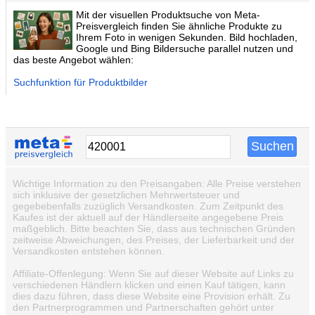
Mit der visuellen Produktsuche von Meta-
Preisvergleich finden Sie ähnliche Produkte zu
Ihrem Foto in wenigen Sekunden. Bild hochladen,
Google und Bing Bildersuche parallel nutzen und
das beste Angebot wählen:
Suchfunktion für Produktbilder
Wichtige Information zu den Preisangaben: Alle Preise verstehen
sich inklusive der gesetzlichen Mehrwertsteuer und
gegebebenfalls zuzüglich Versandkosten. Zum Zeitpunkt des
Kaufes ist der aktuell auf der Händlerseite angegebene Preis
maßgeblich. Bitte beachten Sie, dass aus technischen Gründen
zeitweise Abweichungen, des Preises, der Lieferbarkeit und der
Versandkosten entstehen können.
Affiliate-Offenlegung: Wenn Sie auf dieser Website auf Links zu
verschiedenen Händlern klicken und einen Kauf tätigen, kann
dies dazu führen, dass diese Website eine Provision erhält. Zu
den Partnerprogrammen und Partnerschaften gehört unter