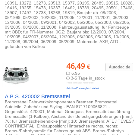
16091, 13272, 13273, 20513, 15377, 20195, 20489, 20515, 16028,
16416, 19255, 15473, 16337, 16462, 18739, 20495, 20501, 17468,
18907, 17497, 18738, 18268, 19819; Baujahr ab: 08/2003,
05/1999, 05/2002, 10/2005, 11/2005, 12/2001, 11/2001, 06/2003,
12/2006, 04/2005, 09/2001, 04/2002, 05/2005, 05/2003, 06/2005,
09/2005, 08/2008, 11/2008; Fahrzeugausstattung: für Fahrzeuge
mit OBD; für PR-Nummer: 0GZ; Baujahr bis: 12/2003, 07/2004,
10/2005, 04/2007, 05/2004, 12/2006, 06/2005, 05/2005, 10/2008,
11/2008, 09/2004, 06/2009, 05/2009; Motorcode: AXR, ATD -
gefunden von Kelkoo
46,49
€
Autodoc.de
6.95
3-5 Tage in_stock
Preis kann jetzt höher sein
Jetzt live Preisvergleich starten!
A.B.S. 420002 Bremssattel
Bremssättel Fahrwerkskomponenten Bremsen Bremssattel
Autoteile, Zubehör und Styling - EAN:8717109066821 -
Gegenstück: 420001; Material: Grauguss; Bremssattelausführung:
Bremssattel (1-Kolben); Abstand der Befestigungsbohrungen [mm]:
76; für Bremsscheibendicke [mm]: 10; Bremssystem: ATE / TEVES /
CONTINENTAL; Einbauposition: Hinterachse rechts, rechts;
Brems-/Fahrdynamik: für Fahrzeuge mit ABS; Brems-/Fahrdyn.