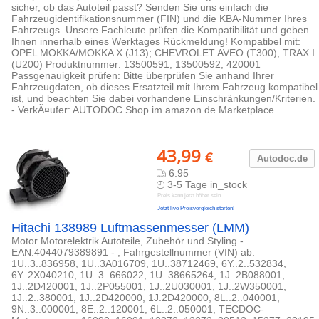
sicher, ob das Autoteil passt? Senden Sie uns einfach die
Fahrzeugidentifikationsnummer (FIN) und die KBA-Nummer Ihres
Fahrzeugs. Unsere Fachleute prüfen die Kompatibilität und geben
Ihnen innerhalb eines Werktages Rückmeldung! Kompatibel mit:
OPEL MOKKA/MOKKA X (J13); CHEVROLET AVEO (T300), TRAX I
(U200) Produktnummer: 13500591, 13500592, 420001
Passgenauigkeit prüfen: Bitte überprüfen Sie anhand Ihrer
Fahrzeugdaten, ob dieses Ersatzteil mit Ihrem Fahrzeug kompatibel
ist, und beachten Sie dabei vorhandene Einschränkungen/Kriterien.
- VerkÃ¤ufer: AUTODOC Shop im amazon.de Marketplace
43,99
€
Autodoc.de
6.95
3-5 Tage in_stock
Preis kann jetzt höher sein
Jetzt live Preisvergleich starten!
Hitachi 138989 Luftmassenmesser (LMM)
Motor Motorelektrik Autoteile, Zubehör und Styling -
EAN:4044079389891 - ; Fahrgestellnummer (VIN) ab:
1U..3..836958, 1U..3A016709, 1U..38712469, 6Y..2..532834,
6Y..2X040210, 1U..3..666022, 1U..38665264, 1J..2B088001,
1J..2D420001, 1J..2P055001, 1J..2U030001, 1J..2W350001,
1J..2..380001, 1J..2D420000, 1J.2D420000, 8L..2..040001,
9N..3..000001, 8E..2..120001, 6L..2..050001; TECDOC-