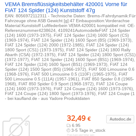
VEMA Bremsflüssigkeitsbehälter 420001 Vorne für
FIAT 124 Spider (124) Kunststoff 47g
EAN: 8056972112311 - Technische Daten: Brems-/Fahrdynamik:Für
Fahrzeuge ohne ASB Gewicht [g]:47 Einbauposition:Vorderachse
Material:Kunststoff Luftfederbein VEMA 420001 kompatibel mit: OE-
Referenznummer4238624, 4109241AutomodelleFIAT 124 Spider
(124) 1600 (1973-1975), FIAT 124 Spider (124) 1600 Sport (CS)
(1969-1974), FIAT 124 Spider (124) 1600 Sport (BS) (1969-1973),
FIAT 124 Spider (124) 2000 (1972-1985), FIAT 124 Spider (124)
1800 Sport (CS1) (1973-1975), FIAT 124 Spider (124) 1800 Rally
Abarth (CSA) (1972-1975), FIAT 124 Spider (124) 1800 Sport (CS1)
(1972-1977), FIAT 124 Spider (124) 1600 Sport (BS1) (1969-1974),
FIAT 124 Spider (124) 1600 Sport (BS1) (1969-1973), FIAT 124
Spider (124) 1500 Sport (BS) (1966-1972), FIAT 500 Limousine 0.6
(1968-1976), FIAT 500 Limousine 0.5 (110F) (1965-1975), FIAT
500 Limousine 0.5 (111A) (1957-1961), FIAT 850 Spider 0.8 (1965-
1968), FIAT 850 Spider 0.9 Sport (1968-1972), FIAT 124 Coupe
(124) 1600 (1973-1976), FIAT 124 Coupe (124) 1600 (1973-1976),
FIAT 124 Coupe (124) 1800 Sport (1973-1976), FIAT 124 Coupe (1
- bei kaufland.de - aus Yadore Produktdaten
32,49
€
Autodoc.de
6.95
3-5 Tage in_stock
Preis kann jetzt höher sein