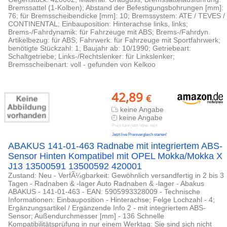
Bremssattel (1-Kolben); Abstand der Befestigungsbohrungen [mm]:
76; für Bremsscheibendicke [mm]: 10; Bremssystem: ATE / TEVES /
CONTINENTAL; Einbauposition: Hinterachse links, links;
Brems-/Fahrdynamik: für Fahrzeuge mit ABS; Brems-/Fahrdyn.
Artikelbezug: für ABS; Fahrwerk: für Fahrzeuge mit Sportfahrwerk;
benötigte Stückzahl: 1; Baujahr ab: 10/1990; Getriebeart:
Schaltgetriebe; Links-/Rechtslenker: für Linkslenker;
Bremsscheibenart: voll - gefunden von Kelkoo
42,89
€
keine Angabe
keine Angabe
Preis kann jetzt höher sein
Jetzt live Preisvergleich starten!
ABAKUS 141-01-463 Radnabe mit integriertem ABS-
Sensor Hinten Kompatibel mit OPEL Mokka/Mokka X
J13 13500591 13500592 420001
Zustand: Neu - VerfÃ¼gbarkeit: Gewöhnlich versandfertig in 2 bis 3
Tagen - Radnaben & -lager Auto Radnaben & -lager - Abakus
ABAKUS - 141-01-463 - EAN: 5905993328009 - Technische
Informationen: Einbauposition - Hinterachse; Felge Lochzahl - 4;
Ergänzungsartikel / Ergänzende Info 2 - mit integriertem ABS-
Sensor; Außendurchmesser [mm] - 136 Schnelle
Kompatibilitätsprüfung in nur einem Werktag: Sie sind sich nicht