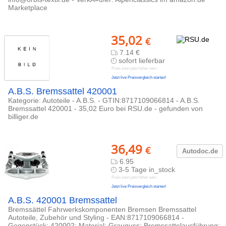
Marketplace
35,02
€
7.14 €
sofort lieferbar
Preis kann jetzt höher sein
Jetzt live Preisvergleich starten!
A.B.S. Bremssattel 420001
Kategorie: Autoteile - A.B.S. - GTIN:8717109066814 - A.B.S.
Bremssattel 420001 - 35,02 Euro bei RSU.de - gefunden von
billiger.de
36,49
€
Autodoc.de
6.95
3-5 Tage in_stock
Preis kann jetzt höher sein
Jetzt live Preisvergleich starten!
A.B.S. 420001 Bremssattel
Bremssättel Fahrwerkskomponenten Bremsen Bremssattel
Autoteile, Zubehör und Styling - EAN:8717109066814 -
Gegenstück: 420002; Material: Grauguss; Bremssattelausführung: