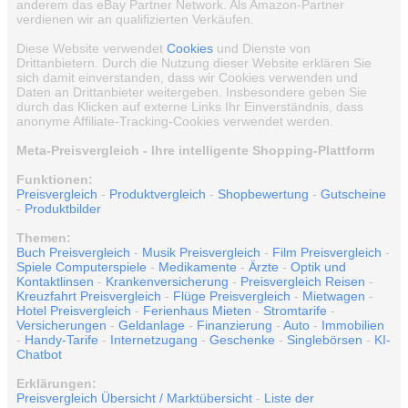
anderem das eBay Partner Network. Als Amazon-Partner
verdienen wir an qualifizierten Verkäufen.
Diese Website verwendet
Cookies
und Dienste von
Drittanbietern. Durch die Nutzung dieser Website erklären Sie
sich damit einverstanden, dass wir Cookies verwenden und
Daten an Drittanbieter weitergeben. Insbesondere geben Sie
durch das Klicken auf externe Links Ihr Einverständnis, dass
anonyme Affiliate-Tracking-Cookies verwendet werden.
Meta-Preisvergleich - Ihre intelligente Shopping-Plattform
Funktionen:
Preisvergleich
-
Produktvergleich
-
Shopbewertung
-
Gutscheine
-
Produktbilder
Themen:
Buch Preisvergleich
-
Musik Preisvergleich
-
Film Preisvergleich
-
Spiele Computerspiele
-
Medikamente
-
Ärzte
-
Optik und
Kontaktlinsen
-
Krankenversicherung
-
Preisvergleich Reisen
-
Kreuzfahrt Preisvergleich
-
Flüge Preisvergleich
-
Mietwagen
-
Hotel Preisvergleich
-
Ferienhaus Mieten
-
Stromtarife
-
Versicherungen
-
Geldanlage
-
Finanzierung
-
Auto
-
Immobilien
-
Handy-Tarife
-
Internetzugang
-
Geschenke
-
Singlebörsen
-
KI-
Chatbot
Erklärungen:
Preisvergleich Übersicht / Marktübersicht
-
Liste der