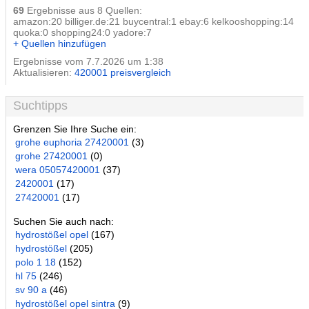
69
Ergebnisse aus 8 Quellen:
amazon:20 billiger.de:21 buycentral:1 ebay:6 kelkooshopping:14
quoka:0 shopping24:0 yadore:7
+ Quellen hinzufügen
Ergebnisse vom 7.7.2026 um 1:38
Aktualisieren:
420001 preisvergleich
Suchtipps
Grenzen Sie Ihre Suche ein:
grohe euphoria 27420001
(3)
grohe 27420001
(0)
wera 05057420001
(37)
2420001
(17)
27420001
(17)
Suchen Sie auch nach:
hydrostößel opel
(167)
hydrostößel
(205)
polo 1 18
(152)
hl 75
(246)
sv 90 a
(46)
hydrostößel opel sintra
(9)