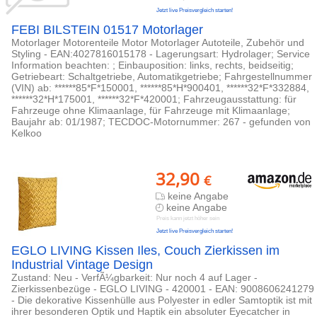
Jetzt live Preisvergleich starten!
FEBI BILSTEIN 01517 Motorlager
Motorlager Motorenteile Motor Motorlager Autoteile, Zubehör und
Styling - EAN:4027816015178 - Lagerungsart: Hydrolager; Service
Information beachten: ; Einbauposition: links, rechts, beidseitig;
Getriebeart: Schaltgetriebe, Automatikgetriebe; Fahrgestellnummer
(VIN) ab: ******85*F*150001, ******85*H*900401, ******32*F*332884,
******32*H*175001, ******32*F*420001; Fahrzeugausstattung: für
Fahrzeuge ohne Klimaanlage, für Fahrzeuge mit Klimaanlage;
Baujahr ab: 01/1987; TECDOC-Motornummer: 267 - gefunden von
Kelkoo
32,90
€
keine Angabe
keine Angabe
Preis kann jetzt höher sein
Jetzt live Preisvergleich starten!
EGLO LIVING Kissen Iles, Couch Zierkissen im
Industrial Vintage Design
Zustand: Neu - VerfÃ¼gbarkeit: Nur noch 4 auf Lager -
Zierkissenbezüge - EGLO LIVING - 420001 - EAN: 9008606241279
- Die dekorative Kissenhülle aus Polyester in edler Samtoptik ist mit
ihrer besonderen Optik und Haptik ein absoluter Eyecatcher in