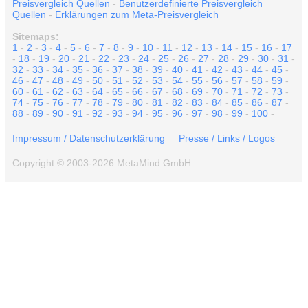
Preisvergleich Quellen
-
Benutzerdefinierte Preisvergleich
Quellen
-
Erklärungen zum Meta-Preisvergleich
Sitemaps:
1
-
2
-
3
-
4
-
5
-
6
-
7
-
8
-
9
-
10
-
11
-
12
-
13
-
14
-
15
-
16
-
17
-
18
-
19
-
20
-
21
-
22
-
23
-
24
-
25
-
26
-
27
-
28
-
29
-
30
-
31
-
32
-
33
-
34
-
35
-
36
-
37
-
38
-
39
-
40
-
41
-
42
-
43
-
44
-
45
-
46
-
47
-
48
-
49
-
50
-
51
-
52
-
53
-
54
-
55
-
56
-
57
-
58
-
59
-
60
-
61
-
62
-
63
-
64
-
65
-
66
-
67
-
68
-
69
-
70
-
71
-
72
-
73
-
74
-
75
-
76
-
77
-
78
-
79
-
80
-
81
-
82
-
83
-
84
-
85
-
86
-
87
-
88
-
89
-
90
-
91
-
92
-
93
-
94
-
95
-
96
-
97
-
98
-
99
-
100
-
Impressum / Datenschutzerklärung
Presse / Links / Logos
Copyright © 2003-2026 MetaMind GmbH