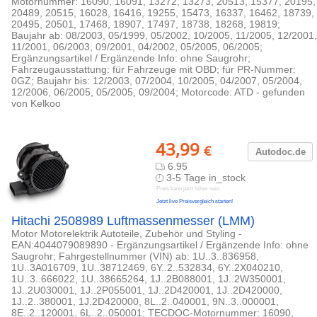
Motornummer: 16090, 16091, 13272, 13273, 20513, 15377, 20195,
20489, 20515, 16028, 16416, 19255, 15473, 16337, 16462, 18739,
20495, 20501, 17468, 18907, 17497, 18738, 18268, 19819;
Baujahr ab: 08/2003, 05/1999, 05/2002, 10/2005, 11/2005, 12/2001,
11/2001, 06/2003, 09/2001, 04/2002, 05/2005, 06/2005;
Ergänzungsartikel / Ergänzende Info: ohne Saugrohr;
Fahrzeugausstattung: für Fahrzeuge mit OBD; für PR-Nummer:
0GZ; Baujahr bis: 12/2003, 07/2004, 10/2005, 04/2007, 05/2004,
12/2006, 06/2005, 05/2005, 09/2004; Motorcode: ATD - gefunden
von Kelkoo
43,99
€
Autodoc.de
6.95
3-5 Tage in_stock
Preis kann jetzt höher sein
Jetzt live Preisvergleich starten!
Hitachi 2508989 Luftmassenmesser (LMM)
Motor Motorelektrik Autoteile, Zubehör und Styling -
EAN:4044079089890 - Ergänzungsartikel / Ergänzende Info: ohne
Saugrohr; Fahrgestellnummer (VIN) ab: 1U..3..836958,
1U..3A016709, 1U..38712469, 6Y..2..532834, 6Y..2X040210,
1U..3..666022, 1U..38665264, 1J..2B088001, 1J..2W350001,
1J..2U030001, 1J..2P055001, 1J..2D420001, 1J..2D420000,
1J..2..380001, 1J.2D420000, 8L..2..040001, 9N..3..000001,
8E..2..120001, 6L..2..050001; TECDOC-Motornummer: 16090,