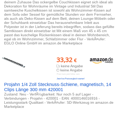
deinem Zuhause Das ockergelbe Couchkissen eignet sich ideal als
Dekoration für Wohnräume im Vintage und Industrial Stil Das
samtweiche Kuschelkissen ist sowohl als Wohnzimmer-Kissen auf
dem Sofa oder Sessel für gemütliche Stunden vor dem Fernseher,
als auch als Deko-Kissen auf dem Bett, deinen Lounge-Möbeln oder
der Schuhbank einsetzbar Das herausnehmbare Inlett aus
Polyester ist in der Lieferung bereits inbegriffen, sodass das gefüllte
Samtkissen direkt einsetzbar ist Mit einem Maß von 45 x 45 cm
passt das kuschelige Rückenkissen ideal in deinen Wohnbereich,
egal ob im Wohnzimmer, Schlafzimmer oder Flur - VerkÃ¤ufer:
EGLO Online GmbH im amazon.de Marketplace
33,32
€
keine Angabe
keine Angabe
Preis kann jetzt höher sein
Jetzt live Preisvergleich starten!
Projahn 1/4 Zoll Stecknuss-Schiene, magnetisch, 14
Clips Länge 300 mm 420001
Zustand: Neu - VerfÃ¼gbarkeit: Nur noch 5 auf Lager -
Verbindungen - Projahn - 420001 - EAN: 4000146016916 -
Leistungsstark Qualitaet - VerkÃ¤ufer: SD-Werkzeug im amazon.de
Marketplace