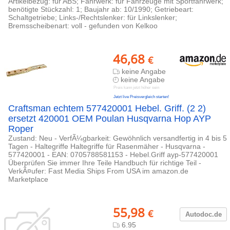
Artikelbezug: für ABS; Fahrwerk: für Fahrzeuge mit Sportfahrwerk;
benötigte Stückzahl: 1; Baujahr ab: 10/1990; Getriebeart:
Schaltgetriebe; Links-/Rechtslenker: für Linkslenker;
Bremsscheibenart: voll - gefunden von Kelkoo
46,68
€
keine Angabe
keine Angabe
Preis kann jetzt höher sein
Jetzt live Preisvergleich starten!
Craftsman echtem 577420001 Hebel. Griff. (2 2)
ersetzt 420001 OEM Poulan Husqvarna Hop AYP
Roper
Zustand: Neu - VerfÃ¼gbarkeit: Gewöhnlich versandfertig in 4 bis 5
Tagen - Haltegriffe Haltegriffe für Rasenmäher - Husqvarna -
577420001 - EAN: 0705788581153 - Hebel.Griff ayp-577420001
Überprüfen Sie immer Ihre Teile Handbuch für richtige Teil -
VerkÃ¤ufer: Fast Media Ships From USA im amazon.de
Marketplace
55,98
€
Autodoc.de
6.95