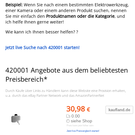
Beispiel:
Wenn Sie nach einem bestimmten Elektrowerkzeug,
einer Kamera oder einem anderen Produkt suchen, nennen
Sie mir einfach den
Produktnamen oder die Kategorie
, und
ich helfe Ihnen gerne weiter!
Wie kann ich Ihnen besser helfen? ?
Jetzt live Suche nach 420001 starten!
420001 Angebote aus dem beliebtesten
Preisbereich*
Durch Käufe über Links zu Händlern kann diese Website eine Provision erhalten,
u.a. durch das eBay Partner Network und das AmazonPartnerNet
30,98
€
kaufland.d
e
0.00
siehe Shop
Preis kann jetzt höher sein
Jetzt live Preisvergleich starten!