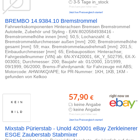
3-5 Tage in_stock
Preis kann jetzt höher sein
Jetzt live Preisvergleich starten!
BREMBO 14.9384.10 Bremstrommel
Fahrwerkskomponenten Hinterachsen Bremsen Bremstrommel
Autoteile, Zubehör und Styling - EAN:8020584938416 -
Bremstrommelhöhe innen [mm]: 50,5; Lochanzahl: 4;
Bremstrommeldurchmesser außen [mm]: 200; Bremstrommelhöhe
gesamt [mm]: 59; max. Bremstrommelausdrehmaß [mm]: 201,5;
Einbaudurchmesser [mm]: 65; Einbauposition: Hinterachse;
Fahrgestellnummer (VIN) ab: 6N-XY420001, 6K_Y_502795, 6X-X-
003001; Durchmesser: 200; Baujahr ab: 01/2000, 10/1999,
09/1999, 06/2000; Brems-/Fahrdynamik: für Fahrzeuge mit ABS;
Motorcode: AHW/AKQ/APE; für PR-Nummer: 1KH, 1KB, 1KM -
gefunden von Kelkoo
57,90
€
keine Angabe
keine Angabe
Preis kann jetzt höher sein
Jetzt live Preisvergleich starten!
Mixstab Pürierstab - Unold 420001 eBay Zerkleinerer
ESGE Zauberstab Stabmixer