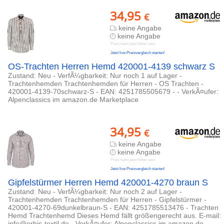
34,95
€
keine Angabe
keine Angabe
Preis kann jetzt höher sein
Jetzt live Preisvergleich starten!
OS-Trachten Herren Hemd 420001-4139 schwarz S
Zustand: Neu - VerfÃ¼gbarkeit: Nur noch 1 auf Lager -
Trachtenhemden Trachtenhemden für Herren - OS Trachten -
420001-4139-70schwarz-S - EAN: 4251785505679 - - VerkÃ¤ufer:
Alpenclassics im amazon.de Marketplace
34,95
€
keine Angabe
keine Angabe
Preis kann jetzt höher sein
Jetzt live Preisvergleich starten!
Gipfelstürmer Herren Hemd 420001-4270 braun S
Zustand: Neu - VerfÃ¼gbarkeit: Nur noch 2 auf Lager -
Trachtenhemden Trachtenhemden für Herren - Gipfelstürmer -
420001-4270-69dunkelbraun-S - EAN: 4251785513476 - Trachten
Hemd Trachtenhemd Dieses Hemd fällt größengerecht aus. E-mail:
info@orbis-textil.de - VerkÃ¤ufer: Alpenclassics im amazon.de