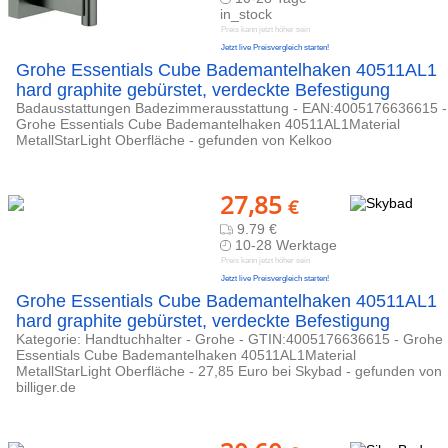
in_stock
Preis kann jetzt höher sein
Jetzt live Preisvergleich starten!
Grohe Essentials Cube Bademantelhaken 40511AL1
hard graphite gebürstet, verdeckte Befestigung
Badausstattungen Badezimmerausstattung - EAN:4005176636615 -
Grohe Essentials Cube Bademantelhaken 40511AL1Material
MetallStarLight Oberfläche - gefunden von Kelkoo
27,85
€
9.79 €
10-28 Werktage
Preis kann jetzt höher sein
Jetzt live Preisvergleich starten!
Grohe Essentials Cube Bademantelhaken 40511AL1
hard graphite gebürstet, verdeckte Befestigung
Kategorie: Handtuchhalter - Grohe - GTIN:4005176636615 - Grohe
Essentials Cube Bademantelhaken 40511AL1Material
MetallStarLight Oberfläche - 27,85 Euro bei Skybad - gefunden von
billiger.de