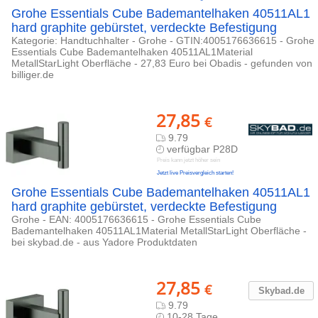
Grohe Essentials Cube Bademantelhaken 40511AL1
hard graphite gebürstet, verdeckte Befestigung
Kategorie: Handtuchhalter - Grohe - GTIN:4005176636615 - Grohe
Essentials Cube Bademantelhaken 40511AL1Material
MetallStarLight Oberfläche - 27,83 Euro bei Obadis - gefunden von
billiger.de
27,85
€
9.79
verfügbar P28D
Preis kann jetzt höher sein
Jetzt live Preisvergleich starten!
Grohe Essentials Cube Bademantelhaken 40511AL1
hard graphite gebürstet, verdeckte Befestigung
Grohe - EAN: 4005176636615 - Grohe Essentials Cube
Bademantelhaken 40511AL1Material MetallStarLight Oberfläche -
bei skybad.de - aus Yadore Produktdaten
27,85
€
Skybad.de
9.79
10-28 Tage