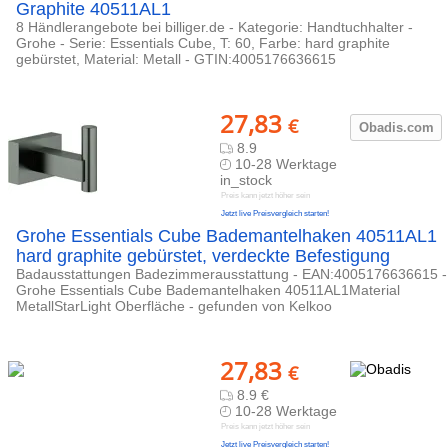
Graphite 40511AL1
8 Händlerangebote bei billiger.de - Kategorie: Handtuchhalter -
Grohe - Serie: Essentials Cube, T: 60, Farbe: hard graphite
gebürstet, Material: Metall - GTIN:4005176636615
27,83
€
Obadis.com
8.9
10-28 Werktage
in_stock
Preis kann jetzt höher sein
Jetzt live Preisvergleich starten!
Grohe Essentials Cube Bademantelhaken 40511AL1
hard graphite gebürstet, verdeckte Befestigung
Badausstattungen Badezimmerausstattung - EAN:4005176636615 -
Grohe Essentials Cube Bademantelhaken 40511AL1Material
MetallStarLight Oberfläche - gefunden von Kelkoo
27,83
€
8.9 €
10-28 Werktage
Preis kann jetzt höher sein
Jetzt live Preisvergleich starten!