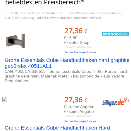
beliebtesten Preisbereich*
Durch Käufe über Links zu Händlern kann diese Website eine Provision erhalten,
u.a. durch das eBay Partner Network und das AmazonPartnerNet
27,36
€
6.90
siehe Shop
Preis kann jetzt höher sein
Jetzt live Preisvergleich starten!
Grohe Essentials Cube Handtuchhaken hard graphite
gebürstet 40511AL1
EAN: 4005176636615 - Serie: Essentials Cube, T: 60, Farbe: hard
graphite gebürstet, Material: Metall - bei sonono.de - aus Yadore
Produktdaten
27,36
€
keine Angabe
keine Angabe
Preis kann jetzt höher sein
Jetzt live Preisvergleich starten!
Grohe Essentials Cube Handtuchhaken Hard