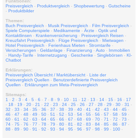
Funktionen:
Preisvergleich
-
Produktvergleich
-
Shopbewertung
-
Gutscheine
-
Produktbilder
Themen:
Buch Preisvergleich
-
Musik Preisvergleich
-
Film Preisvergleich
-
Spiele Computerspiele
-
Medikamente
-
Ärzte
-
Optik und
Kontaktlinsen
-
Krankenversicherung
-
Preisvergleich Reisen
-
Kreuzfahrt Preisvergleich
-
Flüge Preisvergleich
-
Mietwagen
-
Hotel Preisvergleich
-
Ferienhaus Mieten
-
Stromtarife
-
Versicherungen
-
Geldanlage
-
Finanzierung
-
Auto
-
Immobilien
-
Handy-Tarife
-
Internetzugang
-
Geschenke
-
Singlebörsen
-
KI-
Chatbot
Erklärungen:
Preisvergleich Übersicht / Marktübersicht
-
Liste der
Preisvergleich Quellen
-
Benutzerdefinierte Preisvergleich
Quellen
-
Erklärungen zum Meta-Preisvergleich
Sitemaps:
1
-
2
-
3
-
4
-
5
-
6
-
7
-
8
-
9
-
10
-
11
-
12
-
13
-
14
-
15
-
16
-
17
-
18
-
19
-
20
-
21
-
22
-
23
-
24
-
25
-
26
-
27
-
28
-
29
-
30
-
31
-
32
-
33
-
34
-
35
-
36
-
37
-
38
-
39
-
40
-
41
-
42
-
43
-
44
-
45
-
46
-
47
-
48
-
49
-
50
-
51
-
52
-
53
-
54
-
55
-
56
-
57
-
58
-
59
-
60
-
61
-
62
-
63
-
64
-
65
-
66
-
67
-
68
-
69
-
70
-
71
-
72
-
73
-
74
-
75
-
76
-
77
-
78
-
79
-
80
-
81
-
82
-
83
-
84
-
85
-
86
-
87
-
88
-
89
-
90
-
91
-
92
-
93
-
94
-
95
-
96
-
97
-
98
-
99
-
100
-