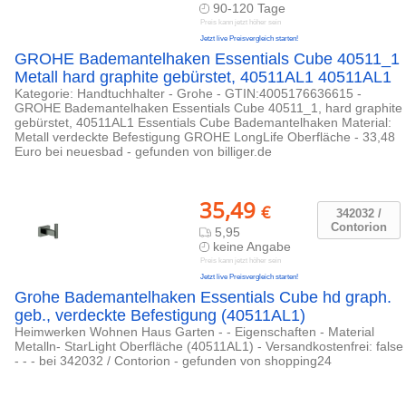
90-120 Tage
Preis kann jetzt höher sein
Jetzt live Preisvergleich starten!
GROHE Bademantelhaken Essentials Cube 40511_1
Metall hard graphite gebürstet, 40511AL1 40511AL1
Kategorie: Handtuchhalter - Grohe - GTIN:4005176636615 -
GROHE Bademantelhaken Essentials Cube 40511_1, hard graphite
gebürstet, 40511AL1 Essentials Cube Bademantelhaken Material:
Metall verdeckte Befestigung GROHE LongLife Oberfläche - 33,48
Euro bei neuesbad - gefunden von billiger.de
35,49
€
342032 /
Contorion
5,95
keine Angabe
Preis kann jetzt höher sein
Jetzt live Preisvergleich starten!
Grohe Bademantelhaken Essentials Cube hd graph.
geb., verdeckte Befestigung (40511AL1)
Heimwerken Wohnen Haus Garten - - Eigenschaften - Material
Metalln- StarLight Oberfläche (40511AL1) - Versandkostenfrei: false
- - - bei 342032 / Contorion - gefunden von shopping24