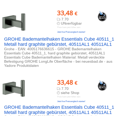
33,48
€
7.70
UNverfügbar
Preis kann jetzt höher sein
Jetzt live Preisvergleich starten!
GROHE Bademantelhaken Essentials Cube 40511_1
Metall hard graphite gebürstet, 40511AL1 40511AL1
Grohe - EAN: 4005176636615 - GROHE Bademantelhaken
Essentials Cube 40511_1, hard graphite gebürstet, 40511AL1
Essentials Cube Bademantelhaken Material: Metall verdeckte
Befestigung GROHE LongLife Oberfläche - bei neuesbad.de - aus
Yadore Produktdaten
33,48
€
7.70
siehe Shop
Preis kann jetzt höher sein
Jetzt live Preisvergleich starten!
GROHE Bademantelhaken Essentials Cube 40511_1
Metall hard graphite gebürstet, 40511AL1 40511AL1