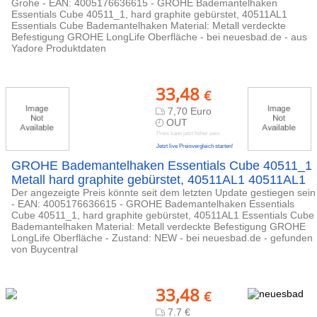
Grohe - EAN: 4005176636615 - GROHE Bademantelhaken
Essentials Cube 40511_1, hard graphite gebürstet, 40511AL1
Essentials Cube Bademantelhaken Material: Metall verdeckte
Befestigung GROHE LongLife Oberfläche - bei neuesbad.de - aus
Yadore Produktdaten
33,48
€
7,70 Euro
OUT
Preis kann jetzt höher sein
Jetzt live Preisvergleich starten!
GROHE Bademantelhaken Essentials Cube 40511_1
Metall hard graphite gebürstet, 40511AL1 40511AL1
Der angezeigte Preis könnte seit dem letzten Update gestiegen sein
- EAN: 4005176636615 - GROHE Bademantelhaken Essentials
Cube 40511_1, hard graphite gebürstet, 40511AL1 Essentials Cube
Bademantelhaken Material: Metall verdeckte Befestigung GROHE
LongLife Oberfläche - Zustand: NEW - bei neuesbad.de - gefunden
von Buycentral
33,48
€
7.7 €