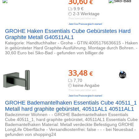
30,60
€
9.9 €
2-3 Werktage
Preis kann jetzt höher sein
Jetzt live Preisvergleich starten!
GROHE Haken Essentials Cube Gebürstetes Hard
Graphite Metall G40511AL1
Kategorie: Handtuchhalter - Grohe - GTIN:4005176636615 - Haken
in gebürsteter Hard Graphite-Ausführung. Montage durch Bohren. -
30,60 Euro bei Siko-Bad - gefunden von billiger.de
33,48
€
7,70
keine Angabe
Preis kann jetzt höher sein
Jetzt live Preisvergleich starten!
GROHE Bademantelhaken Essentials Cube 40511_1
Metall hard graphite gebürstet, 40511AL1 40511AL1
Badezimmer Wohnen - - GROHE Bademantelhaken Essentials
Cube 40511_1, hard graphite gebürstet, 40511AL1 Essentials Cube
Bademantelhaken Material: Metall verdeckte Befestigung GROHE
LongLife Oberfläche - Versandkostenfrei: false - - - bei Neuesbad -
gefunden von shopping24