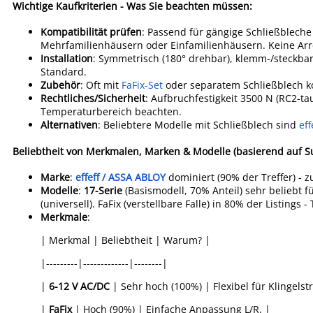
Wichtige Kaufkriterien - Was Sie beachten müssen:
Kompatibilität prüfen
: Passend für gängige Schließbleche 
Mehrfamilienhäusern oder Einfamilienhäusern. Keine Arre
Installation
: Symmetrisch (180° drehbar), klemm-/steckbar
Standard.
Zubehör
: Oft mit
FaFix-Set
oder separatem Schließblech k
Rechtliches/Sicherheit
: Aufbruchfestigkeit 3500 N (RC2-ta
Temperaturbereich beachten.
Alternativen
: Beliebtere Modelle mit Schließblech sind
eff
Beliebtheit von Merkmalen, Marken & Modelle (basierend auf S
Marke
:
effeff / ASSA ABLOY
dominiert (90% der Treffer) - 
Modelle
:
17-Serie
(Basismodell, 70% Anteil) sehr beliebt f
(universell). FaFix (verstellbare Falle) in 80% der Listings 
Merkmale
:
| Merkmal | Beliebtheit | Warum? |
|---------|-------------|--------|
|
6-12 V AC/DC
| Sehr hoch (100%) | Flexibel für Klingelst
|
FaFix
| Hoch (90%) | Einfache Anpassung L/R. |