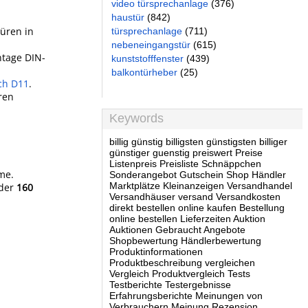
video türsprechanlage
(376)
haustür
(842)
türen in
türsprechanlage
(711)
nebeneingangstür
(615)
ntage DIN-
kunststofffenster
(439)
balkontürheber
(25)
ech D11
.
ren
Keywords
billig günstig billigsten günstigsten billiger
günstiger guenstig preiswert Preise
Listenpreis Preisliste Schnäppchen
me.
Sonderangebot Gutschein Shop Händler
Marktplätze Kleinanzeigen Versandhandel
oder
160
Versandhäuser versand Versandkosten
direkt bestellen online kaufen Bestellung
online bestellen Lieferzeiten Auktion
Auktionen Gebraucht Angebote
Shopbewertung Händlerbewertung
Produktinformationen
Produktbeschreibung vergleichen
Vergleich Produktvergleich Tests
Testberichte Testergebnisse
Erfahrungsberichte Meinungen von
Verbrauchern Meinung Rezension