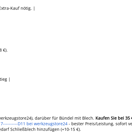
Extra-Kauf nötig. |
 €).
tieg |
 werkzeugstore24), darüber für Bündel mit Blech.
Kaufen Sie bei 35
----------D11 bei werkzeugstore24
- bester Preis/Leistung, sofort v
edarf Schließblech hinzufügen (+10-15 €).