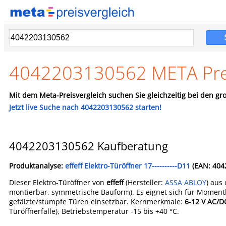
4042203130562 META Prei
Mit dem Meta-Preisvergleich suchen Sie gleichzeitig bei den gro
Jetzt live Suche nach 4042203130562 starten!
4042203130562 Kaufberatung
Produktanalyse:
effeff Elektro-Türöffner 17----------D11
(EAN: 404
Dieser Elektro-Türöffner von
effeff
(Hersteller:
ASSA ABLOY
) aus
montierbar, symmetrische Bauform). Es eignet sich für Moment
gefälzte/stumpfe Türen einsetzbar. Kernmerkmale:
6-12 V AC/D
Türöffnerfalle), Betriebstemperatur -15 bis +40 °C.