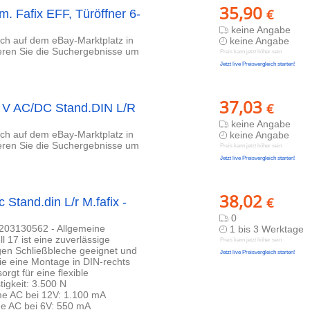
35,90
€
 m. Fafix EFF, Türöffner 6-
keine Angabe
lich auf dem eBay-Marktplatz in
keine Angabe
ieren Sie die Suchergebnisse um
Preis kann jetzt höher sein
Jetzt live Preisvergleich starten!
37,03
€
12 V AC/DC Stand.DIN L/R
keine Angabe
lich auf dem eBay-Marktplatz in
keine Angabe
ieren Sie die Suchergebnisse um
Preis kann jetzt höher sein
Jetzt live Preisvergleich starten!
38,02
€
 Stand.din L/r M.fafix -
0
2203130562 - Allgemeine
1 bis 3 Werktage
 17 ist eine zuverlässige
Preis kann jetzt höher sein
igen Schließbleche geeignet und
Jetzt live Preisvergleich starten!
 die eine Montage in DIN-rechts
rgt für eine flexible
igkeit: 3.500 N
e AC bei 12V: 1.100 mA
e AC bei 6V: 550 mA