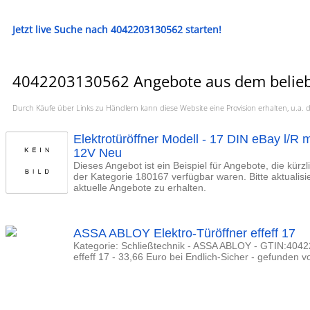
Jetzt live Suche nach 4042203130562 starten!
4042203130562 Angebote aus dem beliebt
Durch Käufe über Links zu Händlern kann diese Website eine Provision erhalten, u.
Elektrotüröffner Modell - 17 DIN eBay l/R 
12V Neu
Dieses Angebot ist ein Beispiel für Angebote, die kürz
der Kategorie 180167 verfügbar waren. Bitte aktualis
aktuelle Angebote zu erhalten.
ASSA ABLOY Elektro-Türöffner effeff 17
Kategorie: Schließtechnik - ASSA ABLOY - GTIN:4042
effeff 17 - 33,66 Euro bei Endlich-Sicher - gefunden vo