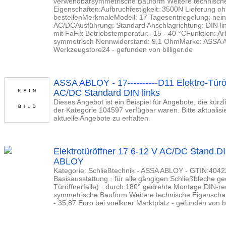
verwendbarsymmetrische Bauform Weitere technisch
Eigenschaften:Aufbruchfestigkeit: 3500N Lieferung oh
bestellenMerkmaleModell: 17 Tagesentriegelung: nei
AC/DCAusführung: Standard Anschlagrichtung: DIN lin
mit FaFix Betriebstemperatur: -15 - 40 °CFunktion: A
symmetrisch Nennwiderstand: 9,1 OhmMarke: ASSA A
Werkzeugstore24 - gefunden von billiger.de
ASSA ABLOY - 17----------D11 Elektro-Türö
AC/DC Standard DIN links
Dieses Angebot ist ein Beispiel für Angebote, die kürz
der Kategorie 104597 verfügbar waren. Bitte aktualis
aktuelle Angebote zu erhalten.
Elektrotüröffner 17 6-12 V AC/DC Stand.
ABLOY
Kategorie: Schließtechnik - ASSA ABLOY - GTIN:4042
Basisausstattung · für alle gängigen Schließbleche gee
Türöffnerfalle) · durch 180° gedrehte Montage DIN-re
symmetrische Bauform Weitere technische Eigenschaft
- 35,87 Euro bei voelkner Marktplatz - gefunden von bi