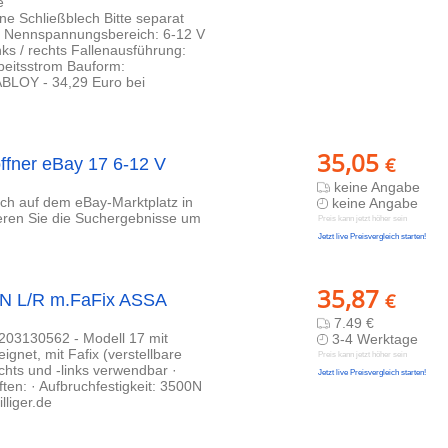
e
ne Schließblech Bitte separat
n Nennspannungsbereich: 6-12 V
ks / rechts Fallenausführung:
rbeitsstrom Bauform:
BLOY - 34,29 Euro bei
35,05
€
ffner eBay 17 6-12 V
keine Angabe
lich auf dem eBay-Marktplatz in
keine Angabe
ieren Sie die Suchergebnisse um
Preis kann jetzt höher sein
Jetzt live Preisvergleich starten!
35,87
€
DIN L/R m.FaFix ASSA
7.49 €
203130562 - Modell 17 mit
3-4 Werktage
ignet, mit Fafix (verstellbare
Preis kann jetzt höher sein
chts und -links verwendbar ·
Jetzt live Preisvergleich starten!
en: · Aufbruchfestigkeit: 3500N
lliger.de