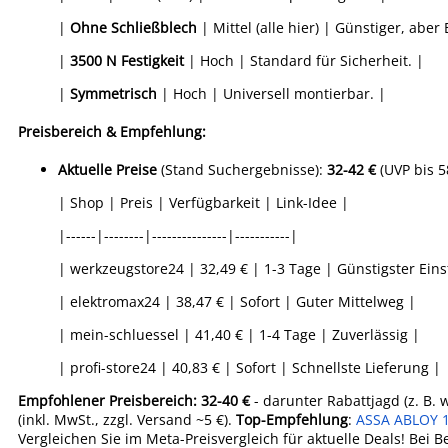
|
Ohne Schließblech
| Mittel (alle hier) | Günstiger, aber 
|
3500 N Festigkeit
| Hoch | Standard für Sicherheit. |
|
Symmetrisch
| Hoch | Universell montierbar. |
Preisbereich & Empfehlung:
Aktuelle Preise
(Stand Suchergebnisse):
32-42 €
(UVP bis 58
| Shop | Preis | Verfügbarkeit | Link-Idee |
|------|--------|---------------|-----------|
| werkzeugstore24 | 32,49 € | 1-3 Tage | Günstigster Eins
| elektromax24 | 38,47 € | Sofort | Guter Mittelweg |
| mein-schluessel | 41,40 € | 1-4 Tage | Zuverlässig |
| profi-store24 | 40,83 € | Sofort | Schnellste Lieferung |
Empfohlener Preisbereich: 32-40 €
- darunter Rabattjagd (z. B.
(inkl. MwSt., zzgl. Versand ~5 €).
Top-Empfehlung
:
ASSA ABLOY 17
Vergleichen Sie im Meta-Preisvergleich für aktuelle Deals! Bei B