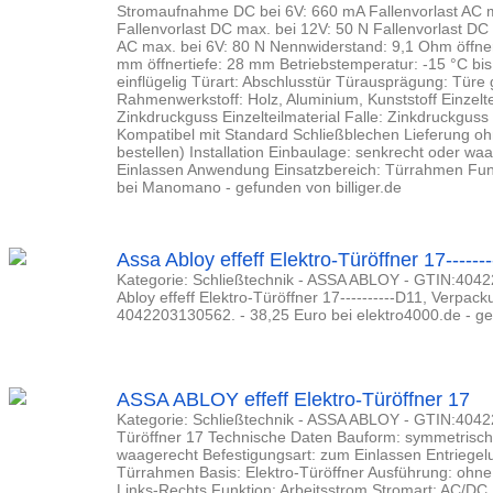
Stromaufnahme DC bei 6V: 660 mA Fallenvorlast AC m
Fallenvorlast DC max. bei 12V: 50 N Fallenvorlast DC 
AC max. bei 6V: 80 N Nennwiderstand: 9,1 Ohm öffner
mm öffnertiefe: 28 mm Betriebstemperatur: -15 °C bis
einflügelig Türart: Abschlusstür Türausprägung: Türe 
Rahmenwerkstoff: Holz, Aluminium, Kunststoff Einzelt
Zinkdruckguss Einzelteilmaterial Falle: Zinkdruckguss
Kompatibel mit Standard Schließblechen Lieferung oh
bestellen) Installation Einbaulage: senkrecht oder wa
Einlassen Anwendung Einsatzbereich: Türrahmen Funk
bei Manomano - gefunden von billiger.de
Assa Abloy effeff Elektro-Türöffner 17------
Kategorie: Schließtechnik - ASSA ABLOY - GTIN:40422
Abloy effeff Elektro-Türöffner 17----------D11, Verpac
4042203130562. - 38,25 Euro bei elektro4000.de - gef
ASSA ABLOY effeff Elektro-Türöffner 17
Kategorie: Schließtechnik - ASSA ABLOY - GTIN:40422
Türöffner 17 Technische Daten Bauform: symmetrisch
waagerecht Befestigungsart: zum Einlassen Entriegel
Türrahmen Basis: Elektro-Türöffner Ausführung: ohne
Links-Rechts Funktion: Arbeitsstrom Stromart: AC/DC