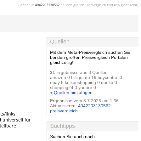
Suchen Sie
4042203130562
bei den großen
Preisvergleich
Portalen gleichzeitig!
Quellen
Mit dem Meta-Preisvergleich suchen Sie
bei den großen Preisvergleich Portalen
gleichzeitig!
21
Ergebnisse aus 8 Quellen:
amazon:0 billiger.de:16 buycentral:0
ebay:5 kelkooshopping:0 quoka:0
shopping24:0 yadore:0
+ Quellen hinzufügen
Ergebnisse vom 8.7.2026 um 1:36
Aktualisieren:
4042203130562
preisvergleich
ts/links
 universell für
stellbare
Suchtipps
Suchen Sie auch nach: