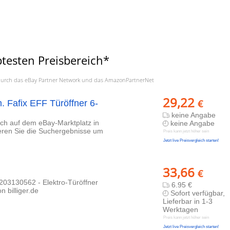
esten Preisbereich*
a. durch das eBay Partner Network und das AmazonPartnerNet
29,22
€
m. Fafix EFF Türöffner 6-
keine Angabe
lich auf dem eBay-Marktplatz in
keine Angabe
ieren Sie die Suchergebnisse um
Preis kann jetzt höher sein
Jetzt live Preisvergleich starten!
33,66
€
203130562 - Elektro-Türöffner
6.95 €
n billiger.de
Sofort verfügbar,
Lieferbar in 1-3
Werktagen
Preis kann jetzt höher sein
Jetzt live Preisvergleich starten!