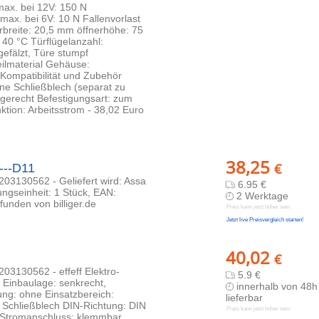
ax. bei 12V: 150 N
max. bei 6V: 10 N Fallenvorlast
breite: 20,5 mm öffnerhöhe: 75
 40 °C Türflügelanzahl:
gefälzt, Türe stumpf
eilmaterial Gehäuse:
 Kompatibilität und Zubehör
ne Schließblech (separat zu
agerecht Befestigungsart: zum
tion: Arbeitsstrom - 38,02 Euro
38,25
€
----D11
03130562 - Geliefert wird: Assa
6.95 €
kungseinheit: 1 Stück, EAN:
2 Werktage
unden von billiger.de
Preis kann jetzt höher sein
Jetzt live Preisvergleich starten!
40,02
€
03130562 - effeff Elektro-
5.9 €
 Einbaulage: senkrecht,
innerhalb von 48h
ung: ohne Einsatzbereich:
lieferbar
 Schließblech DIN-Richtung: DIN
Preis kann jetzt höher sein
 Stromanschluss: klemmbar,