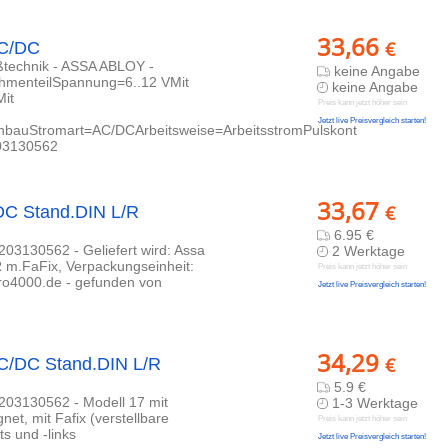
33,66
€
AC/DC
eßtechnik - ASSA ABLOY -
keine Angabe
hmenteilSpannung=6..12 VMit
keine Angabe
Mit
Preis kann jetzt höher sein
Jetzt live Preisvergleich starten!
inbauStromart=AC/DCArbeitsweise=ArbeitsstromPulskont
203130562
33,67
€
/DC Stand.DIN L/R
6.95 €
03130562 - Geliefert wird: Assa
2 Werktage
R m.FaFix, Verpackungseinheit:
Preis kann jetzt höher sein
tro4000.de - gefunden von
Jetzt live Preisvergleich starten!
34,29
€
AC/DC Stand.DIN L/R
5.9 €
203130562 - Modell 17 mit
1-3 Werktage
et, mit Fafix (verstellbare
Preis kann jetzt höher sein
s und -links
Jetzt live Preisvergleich starten!