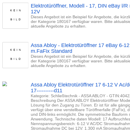
Elektrotüröffner, Modell - 17, DIN eBay l/R
12V
Dieses Angebot ist ein Beispiel für Angebote, die kürz
der Kategorie 180167 verfügbar waren. Bitte aktualis
aktuelle Angebote zu erhalten.
Assa Abloy - Elektrotüröffner 17 eBay 6-
m.FaFix Standard
Dieses Angebot ist ein Beispiel für Angebote, die kürz
der Kategorie 180167 verfügbar waren. Bitte aktualis
aktuelle Angebote zu erhalten.
Assa Abloy Elektrotüröffner 17 6-12 V Ac/dc
17----------d11
Kategorie: Schließtechnik - ASSA ABLOY - GTIN:404
Beschreibung Der ASSA ABLOY Elektrotüröffner Modell
Lösung für den Zugang zu Türen. Er ist für alle gäng
verfügt über eine verstellbare Türöffnerfalle (FaFix),
und DIN-links ermöglicht. Die symmetrische Bauform so
Anwendung. Technische daten Modell: 17 Aufbruchfest
Nennspannungsbereich: 6-12 V AC/DC Stromaufnahm
Stromaufnahme DC bei 12V: 1.300 mA Stromaufnahm