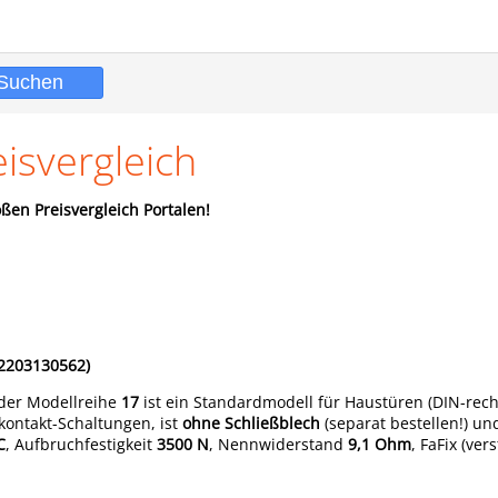
svergleich
ßen Preisvergleich Portalen!
2203130562)
 der Modellreihe
17
ist ein Standardmodell für Haustüren (DIN-rech
kontakt-Schaltungen, ist
ohne Schließblech
(separat bestellen!) und
C
, Aufbruchfestigkeit
3500 N
, Nennwiderstand
9,1 Ohm
, FaFix (ver