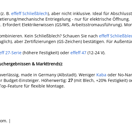
(z. B.
effeff Schließblech
), aber nicht inklusive. Ideal für Abschluss
tierung/mechanische Entriegelung - nur für elektrische Öffnung.
. Erfordert Elektrikerwissen (GS/WS, Arbeitsstromausführung). Mo
ombinieren. Kein Schließblech? Schauen Sie nach
effeff Schließbl
uglich), aber Zertifizierungen (GS-Zeichen) bestätigen. Für Außentü
eff 27-Serie
(höhere Festigkeit) oder
effeff 47
(12-24 V).
uchergebnissen & Markttrends):
zuverlässig, made in Germany (Albstadt). Weniger
Kaba
oder No-Na
ür Budget-Einsteiger. Höherwertig:
27
(mit Blech, +20% Festigkeit) 
- Top-Feature für flexible Montage.
rom. |