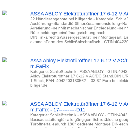
ASSA ABLOY Elektrotüröffner 17 6-12 V 
22 Händlerangebote bei billiger.de - Kategorie: Schli
Ausführung=StandardtüröffnerZusammenstellung=Ra
Arretierung=neinMit mechanischer Entriegelung=nein
Rückmeldung=neinöffnungsrichtung nach
DIN=links/rechtsWassergeschützt=neinMontageart=E
akt=neinForm des Schließblechs=flach - GTIN:4042
Assa Abloy Elektrotüröffner 17 6-12 V AC
m.FaFix
Kategorie: Schließtechnik - ASSA ABLOY - GTIN:40422
Abloy Elektrotüröffner 17 6-12 V AC/DC Stand.DIN L/
1 Stück, EAN: 4042203130562. - 33,67 Euro bei elek
billiger.de
ASSA ABLOY Elektrotüröffner 17 6-12 V 
m.FaFix - 17----------D11
Kategorie: Schließtechnik - ASSA ABLOY - GTIN:4042
Basisausstattungfür alle gängigen Schließbleche geeign
Türöffnerfalle)durch 180° gedrehte Montage DIN-recht