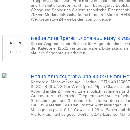
Treppen als auch zum Anreißen von einfachen und do
und Hilfsmittel werden nicht mehr benötigtaus Edelst
Waageund Senkelriss Weitere technische Eigenschaft
795mmMerkmaleBeschaffenheit: rostfrei Marke: HEDU
Werkzeugstore24 - gefunden von billiger.de
Hedue Anreißgerät - Alpha 430 eBay x 79
Dieses Angebot ist ein Beispiel für Angebote, die kürz
der Kategorie 42632 verfügbar waren. Bitte aktualisi
aktuelle Angebote zu erhalten.
Hedue Anreissgerät Alpha 430x795mm He
Kategorie: Messwerkzeuge - Hedue - GTIN:401258
BESCHREIBUNG Das Anreißgerät Alpha Classic ist ei
Abbund in der Zimmerei. Es ermöglicht schnelles und 
Gratsparren und geraden Treppen sowie von einfache
Stellschmiegen und ähnliche Hilfsmittel werden nich
DATEN Material: Edelstahl, rostfrei Abmessungen: 430
Messgenauigkeit: 0,1 ° Gewicht: 1,29 kg Skalenaufbri
Viertelkreis nahtlos geschweißt - 62,47 Euro bei Mano