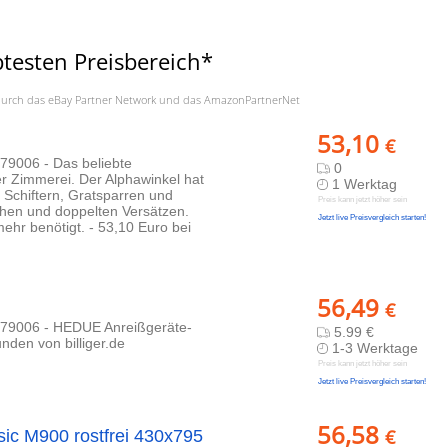
esten Preisbereich*
a. durch das eBay Partner Network und das AmazonPartnerNet
53,10
€
9006 - Das beliebte
0
er Zimmerei. Der Alphawinkel hat
1 Werktag
 Schiftern, Gratsparren und
Preis kann jetzt höher sein
chen und doppelten Versätzen.
Jetzt live Preisvergleich starten!
mehr benötigt. - 53,10 Euro bei
56,49
€
79006 - HEDUE Anreißgeräte-
5.99 €
nden von billiger.de
1-3 Werktage
Preis kann jetzt höher sein
Jetzt live Preisvergleich starten!
56,58
€
sic M900 rostfrei 430x795