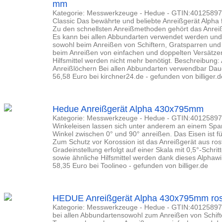
mm
Kategorie: Messwerkzeuge - Hedue - GTIN:401258977
Classic Das bewährte und beliebte Anreißgerät Alpha 
Zu den schnellsten Anreißmethoden gehört das Anrei
Es kann bei allen Abbundarten verwendet werden und 
sowohl beim Anreißen von Schiftern, Gratsparren und
beim Anreißen von einfachen und doppelten Versätzen
Hilfsmittel werden nicht mehr benötigt. Beschreibung: 
Anreißlöchern Bei allen Abbundarten verwendbar Daue
56,58 Euro bei kirchner24.de - gefunden von billiger.d
Hedue Anreißgerät Alpha 430x795mm
Kategorie: Messwerkzeuge - Hedue - GTIN:401258977
Winkeleisen lassen sich unter anderem an einem Spa
Winkel zwischen 0° und 90° anreißen. Das Eisen ist fü
Zum Schutz vor Korossion ist das Anreißgerät aus rostf
Gradeinstellung erfolgt auf einer Skala mit 0,5°-Schr
sowie ähnliche Hilfsmittel werden dank dieses Alphawin
58,35 Euro bei Toolineo - gefunden von billiger.de
HEDUE Anreißgerät Alpha 430x795mm rost
Kategorie: Messwerkzeuge - Hedue - GTIN:40125897
bei allen Abbundartensowohl zum Anreißen von Schif