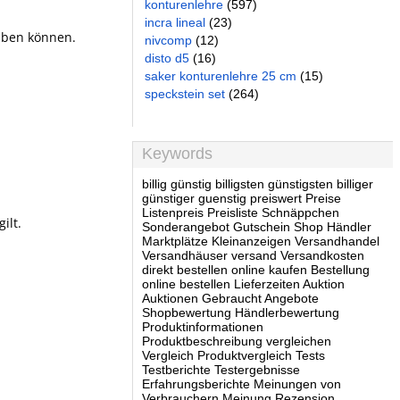
konturenlehre
(597)
incra lineal
(23)
haben können.
nivcomp
(12)
disto d5
(16)
saker konturenlehre 25 cm
(15)
speckstein set
(264)
Keywords
billig günstig billigsten günstigsten billiger
günstiger guenstig preiswert Preise
Listenpreis Preisliste Schnäppchen
ilt.
Sonderangebot Gutschein Shop Händler
Marktplätze Kleinanzeigen Versandhandel
Versandhäuser versand Versandkosten
direkt bestellen online kaufen Bestellung
online bestellen Lieferzeiten Auktion
Auktionen Gebraucht Angebote
Shopbewertung Händlerbewertung
Produktinformationen
Produktbeschreibung vergleichen
Vergleich Produktvergleich Tests
Testberichte Testergebnisse
Erfahrungsberichte Meinungen von
Verbrauchern Meinung Rezension