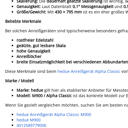
Skalierung:
Die
dauerhaft geätzte Skalierung
ist wichtig, w
Genauigkeit:
Laut Datenblatt
0,1° Messgenauigkeit
und
0,
Größe/Gewicht:
Mit
430 × 795 mm
ist es ein eher großes 
Beliebte Merkmale
Bei solchen Anreißgeräten sind typischerweise besonders gefra
rostfreier Edelstahl
geätzte, gut lesbare Skala
hohe Genauigkeit
Anreißlöcher
breite Einsatzmöglichkeit bei verschiedenen Abbundarte
Diese Merkmale sind beim
hedue Anreißgerät Alpha Classic
vor
Marke / Modell
Marke:
hedue
gilt hier als etablierter Anbieter für Mes
Modell:
M900 / Alpha Classic
ist das konkrete Modell zur 
Wenn Sie gezielt vergleichen möchten, suchen Sie am besten n
hedue Anreißgerät Alpha Classic M900
hedue M900
4012589779006