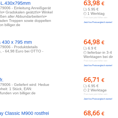
63,98
€
en-L.430x795mm
9006 - Einleitung Anreißgerät
5.95 €
i\n• Gradskalen geätzt\n• Winkel
1 Werktag
ißen aller Abbundarbeiten\n•
Preis kann jetzt höher sein
raden Treppen sowie doppelten
Jetzt live Preisvergleich starten!
n billiger.de
64,98
€
a 430 x 795 mm
9006 - Produktdetails
6.9 €
m, - 64,98 Euro bei OTTO -
lieferbar-in 3-4
Werktagen bei dir
Preis kann jetzt höher sein
Jetzt live Preisvergleich starten!
66,71
€
r.
9006 - Geliefert wird: Hedue
6.95 €
heit: 1 Stück, EAN:
2 Werktage
unden von billiger.de
Preis kann jetzt höher sein
Jetzt live Preisvergleich starten!
68,66
€
y Classic M900 rostfrei