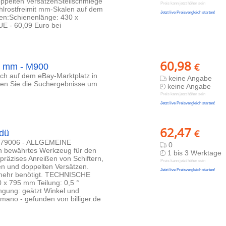
ppelten VersätzenStellschmiege
Preis kann jetzt höher sein
ahlrostfreimit mm-Skalen auf dem
Jetzt live Preisvergleich starten!
en:Schienenlänge: 430 x
E - 60,09 Euro bei
60,98
€
5 mm - M900
lich auf dem eBay-Marktplatz in
keine Angabe
eren Sie die Suchergebnisse um
keine Angabe
Preis kann jetzt höher sein
Jetzt live Preisvergleich starten!
62,47
€
dü
9779006 - ALLGEMEINE
0
n bewährtes Werkzeug für den
1 bis 3 Werktage
präzises Anreißen von Schiftern,
Preis kann jetzt höher sein
n und doppelten Versätzen.
Jetzt live Preisvergleich starten!
t mehr benötigt. TECHNISCHE
 x 795 mm Teilung: 0,5 °
ngung: geätzt Winkel und
mano - gefunden von billiger.de