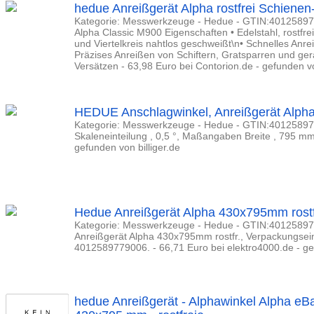
hedue Anreißgerät Alpha rostfrei Schien
Kategorie: Messwerkzeuge - Hedue - GTIN:401258977
Alpha Classic M900 Eigenschaften • Edelstahl, rostfre
und Viertelkreis nahtlos geschweißt\n• Schnelles Anre
Präzises Anreißen von Schiftern, Gratsparren und ge
Versätzen - 63,98 Euro bei Contorion.de - gefunden vo
HEDUE Anschlagwinkel, Anreißgerät Alph
Kategorie: Messwerkzeuge - Hedue - GTIN:401258977
Skaleneinteilung , 0,5 °, Maßangaben Breite , 795 m
gefunden von billiger.de
Hedue Anreißgerät Alpha 430x795mm rostf
Kategorie: Messwerkzeuge - Hedue - GTIN:401258977
Anreißgerät Alpha 430x795mm rostfr., Verpackungsein
4012589779006. - 66,71 Euro bei elektro4000.de - gef
hedue Anreißgerät - Alphawinkel Alpha eBa