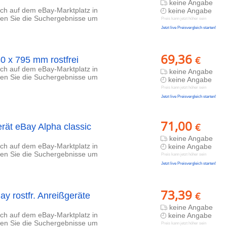
keine Angabe
lich auf dem eBay-Marktplatz in
keine Angabe
eren Sie die Suchergebnisse um
Preis kann jetzt höher sein
Jetzt live Preisvergleich starten!
69,36
€
 x 795 mm rostfrei
lich auf dem eBay-Marktplatz in
keine Angabe
eren Sie die Suchergebnisse um
keine Angabe
Preis kann jetzt höher sein
Jetzt live Preisvergleich starten!
71,00
€
rät eBay Alpha classic
keine Angabe
lich auf dem eBay-Marktplatz in
keine Angabe
eren Sie die Suchergebnisse um
Preis kann jetzt höher sein
Jetzt live Preisvergleich starten!
73,39
€
 rostfr. Anreißgeräte
keine Angabe
lich auf dem eBay-Marktplatz in
keine Angabe
eren Sie die Suchergebnisse um
Preis kann jetzt höher sein