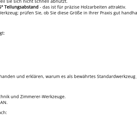
eil sie sich nicht schnell abnutzt.
5° Teilungsabstand
- das ist für präzise Holzarbeiten attraktiv.
Werkzeug; prüfen Sie, ob Sie diese Größe in Ihrer Praxis gut hand
gt:
n
handen und erklären, warum es als bewährtes Standardwerkzeug g
stechnik und Zimmerer-Werkzeuge.
EAN.
ach: