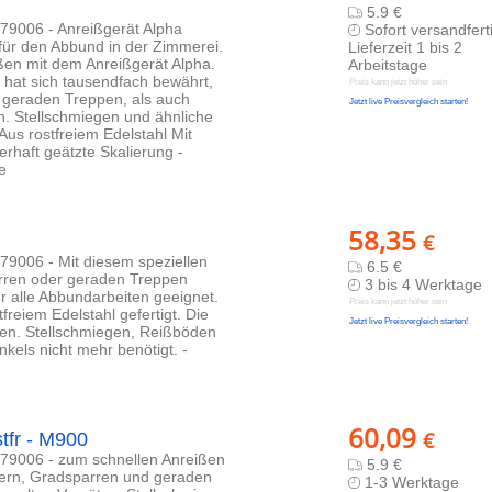
5.9 €
9006 - Anreißgerät Alpha
Sofort versandfert
für den Abbund in der Zimmerei.
Lieferzeit 1 bis 2
ßen mit dem Anreißgerät Alpha.
Arbeitstage
hat sich tausendfach bewährt,
Preis kann jetzt höher sein
 geraden Treppen, als auch
Jetzt live Preisvergleich starten!
. Stellschmiegen und ähnliche
Aus rostfreiem Edelstahl Mit
rhaft geätzte Skalierung -
e
58,35
€
9006 - Mit diesem speziellen
6.5 €
rren oder geraden Treppen
3 bis 4 Werktage
r alle Abbundarbeiten geeignet.
Preis kann jetzt höher sein
reiem Edelstahl gefertigt. Die
Jetzt live Preisvergleich starten!
itten. Stellschmiegen, Reißböden
kels nicht mehr benötigt. -
60,09
€
fr - M900
79006 - zum schnellen Anreißen
5.9 €
tern, Gradsparren und geraden
1-3 Werktage