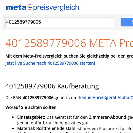
4012589779006 META Prei
Mit dem Meta-Preisvergleich suchen Sie gleichzeitig bei den gro
Jetzt live Suche nach 4012589779006 starten!
4012589779006 Kaufberatung
Die EAN
4012589779006
gehört zum
hedue Anreißgerät Alpha C
Worauf Sie achten sollten
Einsatzgebiet:
Das Gerät ist für den
Zimmerer-Abbund
ged
genau dafür brauchen, passt es gut.
Material:
Rostfreier Edelstahl
ist hier ein Pluspunkt für 