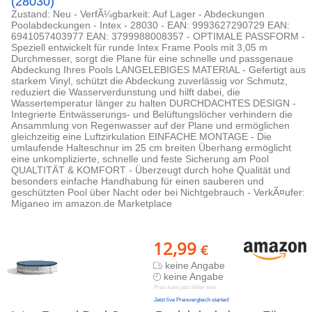
(28030)
Zustand: Neu - VerfÃ¼gbarkeit: Auf Lager - Abdeckungen
Poolabdeckungen - Intex - 28030 - EAN: 9993627290729 EAN:
6941057403977 EAN: 3799988008357 - OPTIMALE PASSFORM -
Speziell entwickelt für runde Intex Frame Pools mit 3,05 m
Durchmesser, sorgt die Plane für eine schnelle und passgenaue
Abdeckung Ihres Pools LANGELEBIGES MATERIAL - Gefertigt aus
starkem Vinyl, schützt die Abdeckung zuverlässig vor Schmutz,
reduziert die Wasserverdunstung und hilft dabei, die
Wassertemperatur länger zu halten DURCHDACHTES DESIGN -
Integrierte Entwässerungs- und Belüftungslöcher verhindern die
Ansammlung von Regenwasser auf der Plane und ermöglichen
gleichzeitig eine Luftzirkulation EINFACHE MONTAGE - Die
umlaufende Halteschnur im 25 cm breiten Überhang ermöglicht
eine unkomplizierte, schnelle und feste Sicherung am Pool
QUALTITÄT & KOMFORT - Überzeugt durch hohe Qualität und
besonders einfache Handhabung für einen sauberen und
geschützten Pool über Nacht oder bei Nichtgebrauch - VerkÃ¤ufer:
Miganeo im amazon.de Marketplace
12,99
€
keine Angabe
keine Angabe
Preis kann jetzt höher sein
Jetzt live Preisvergleich starten!