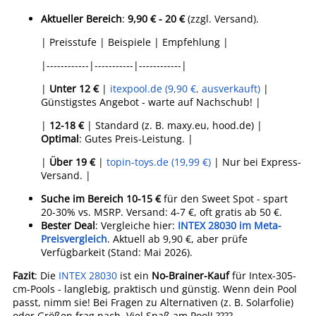
Aktueller Bereich
:
9,90 € - 20 €
(zzgl. Versand).
| Preisstufe | Beispiele | Empfehlung |
|------------|-----------|------------|
|
Unter 12 €
|
itexpool.de (9,90 €, ausverkauft)
|
Günstigstes Angebot - warte auf Nachschub! |
|
12-18 €
| Standard (z. B. maxy.eu, hood.de) |
Optimal
: Gutes Preis-Leistung. |
|
Über 19 €
|
topin-toys.de (19,99 €)
| Nur bei Express-
Versand. |
Suche im Bereich 10-15 €
für den Sweet Spot - spart
20-30% vs. MSRP. Versand: 4-7 €, oft gratis ab 50 €.
Bester Deal
: Vergleiche hier:
INTEX 28030 im Meta-
Preisvergleich
. Aktuell ab 9,90 €, aber prüfe
Verfügbarkeit (Stand: Mai 2026).
Fazit
: Die
INTEX 28030
ist ein
No-Brainer-Kauf
für Intex-305-
cm-Pools - langlebig, praktisch und günstig. Wenn dein Pool
passt, nimm sie! Bei Fragen zu Alternativen (z. B. Solarfolie)
oder Größen frag nach. Viel Spaß am Pool! ????