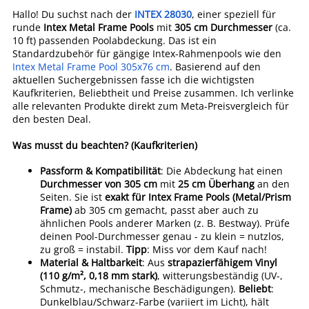
Hallo! Du suchst nach der
INTEX 28030
, einer speziell für
runde
Intex Metal Frame Pools
mit
305 cm Durchmesser
(ca.
10 ft) passenden Poolabdeckung. Das ist ein
Standardzubehör für gängige Intex-Rahmenpools wie den
Intex Metal Frame Pool 305x76 cm
. Basierend auf den
aktuellen Suchergebnissen fasse ich die wichtigsten
Kaufkriterien, Beliebtheit und Preise zusammen. Ich verlinke
alle relevanten Produkte direkt zum Meta-Preisvergleich für
den besten Deal.
Was musst du beachten? (Kaufkriterien)
Passform & Kompatibilität
: Die Abdeckung hat einen
Durchmesser von 305 cm
mit
25 cm Überhang
an den
Seiten. Sie ist
exakt für Intex Frame Pools (Metal/Prism
Frame)
ab 305 cm gemacht, passt aber auch zu
ähnlichen Pools anderer Marken (z. B. Bestway). Prüfe
deinen Pool-Durchmesser genau - zu klein = nutzlos,
zu groß = instabil.
Tipp
: Miss vor dem Kauf nach!
Material & Haltbarkeit
: Aus
strapazierfähigem Vinyl
(110 g/m², 0,18 mm stark)
, witterungsbeständig (UV-,
Schmutz-, mechanische Beschädigungen).
Beliebt
:
Dunkelblau/Schwarz-Farbe (variiert im Licht), hält