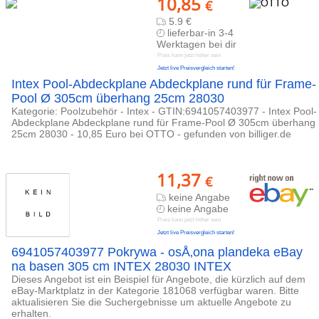
10,85
€
5.9 €
lieferbar-in 3-4
Werktagen bei dir
Preis kann jetzt höher sein
Jetzt live Preisvergleich starten!
Intex Pool-Abdeckplane Abdeckplane rund für Frame-
Pool Ø 305cm überhang 25cm 28030
Kategorie: Poolzubehör - Intex - GTIN:6941057403977 - Intex Pool-
Abdeckplane Abdeckplane rund für Frame-Pool Ø 305cm überhang
25cm 28030 - 10,85 Euro bei OTTO - gefunden von billiger.de
11,37
€
keine Angabe
keine Angabe
Preis kann jetzt höher sein
Jetzt live Preisvergleich starten!
6941057403977 Pokrywa - osÅ‚ona plandeka eBay
na basen 305 cm INTEX 28030 INTEX
Dieses Angebot ist ein Beispiel für Angebote, die kürzlich auf dem
eBay-Marktplatz in der Kategorie 181068 verfügbar waren. Bitte
aktualisieren Sie die Suchergebnisse um aktuelle Angebote zu
erhalten.