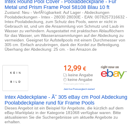
Intex Round Pool Cover - Poolabdeckplane - Für
Metal und Prism Frame Pool 58108 Blau 10 ft
Zustand: Neu - VerfÃ¼gbarkeit: Auf Lager - Abdeckungen
Poolabdeckungen - Intex - 28030 28030E - EAN: 0078257316632 -
Intex-Poolabdeckung, zum Schutz des Pools, wenn er nicht in
Gebrauch ist, und um die Ansammlung von Schmutz und Laub im
Wasser zu verhindern. Ausgestattet mit praktischen Ablauflöchern
für das Wasser, um Wasseransammlungen auf der Abdeckung zu
vermeiden. Geeignet für Aufstellpools mit einem Durchmesser von
305 cm. Einfach anzubringen, dank der Kordel zur Befestigung.
Überhang der Abdeckung: 25 cm. - bei Amazon.de
12,99
€
keine Angabe
keine Angabe
Preis kann jetzt höher sein
Jetzt live Preisvergleich starten!
Intex Abdeckplane - Ã˜ 305 eBay cm Pool Abdeckung
Poolabdeckplane rund für Frame Pools
Dieses Angebot ist ein Beispiel für Angebote, die kürzlich auf dem
eBay-Marktplatz in der Kategorie 181068 verfügbar waren. Bitte
aktualisieren Sie die Suchergebnisse um aktuelle Angebote zu
erhalten.