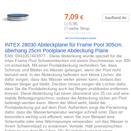
7,09
€
kaufland.d
e
5.95
siehe Shop
Preis kann jetzt höher sein
Jetzt live Preisvergleich starten!
INTEX 28030 Abdeckplane für Frame Pool 305cm,
überhang 25cm Poolplane Abdeckung Plane
EAN: 6941057403977 - Diese Abdeckung wurde speziell für die
Intex Frame Pool Schwimmbecken mit einem Durchmesser von 305
cm entwickelt. Mit einer Poolabdeckung verhindern Sie, dass
Schmutz und Blätter ins Wasser gelangen, wenn der Pool nicht
benutzt wird. In der Abdeckung befinden sich kleine Löcher, die
dafür sorgen, dass das Wasser weiter atmen kann, sodass das
Wasser länger gut bleibt. Darüber hinaus sorgen die Löcher dafür,
dass Sie die Poolabdeckung auch bei Regen problemlos entfernen
können. Diese Abdeckung hat einen überstand von 25 cm und eine
stabile Befestigungsschnur, sodass die Abdeckung sicher am Pool
befestigt werden kann. Wenn der Wind weht, bleibt die
Poolabdeckung gut auf dem Pool. Außerdem sorgt die Persenning
dafür, dass die Wassertemperatur weniger schnell sinkt. Dies ist
besonders wichtig und effizient, wenn Sie zum Beispiel eine
Solarmatte oder eine Wärmepumpe verwenden, um das Wasser in
Ihrem Schwimmbad zu erwärmen. Vorteile: Hält unerwünschten
Schmutz aus dem Pool fern. Die Poolabdeckung hat einen