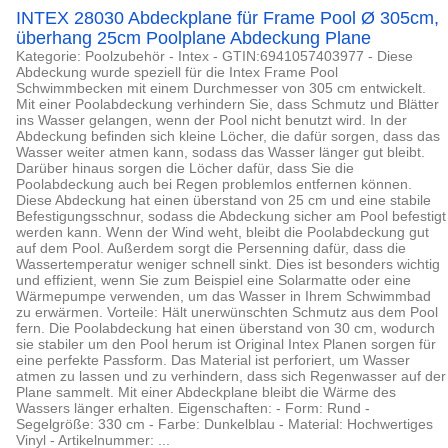
INTEX 28030 Abdeckplane für Frame Pool Ø 305cm,
überhang 25cm Poolplane Abdeckung Plane
Kategorie: Poolzubehör - Intex - GTIN:6941057403977 - Diese
Abdeckung wurde speziell für die Intex Frame Pool
Schwimmbecken mit einem Durchmesser von 305 cm entwickelt.
Mit einer Poolabdeckung verhindern Sie, dass Schmutz und Blätter
ins Wasser gelangen, wenn der Pool nicht benutzt wird. In der
Abdeckung befinden sich kleine Löcher, die dafür sorgen, dass das
Wasser weiter atmen kann, sodass das Wasser länger gut bleibt.
Darüber hinaus sorgen die Löcher dafür, dass Sie die
Poolabdeckung auch bei Regen problemlos entfernen können.
Diese Abdeckung hat einen überstand von 25 cm und eine stabile
Befestigungsschnur, sodass die Abdeckung sicher am Pool befestigt
werden kann. Wenn der Wind weht, bleibt die Poolabdeckung gut
auf dem Pool. Außerdem sorgt die Persenning dafür, dass die
Wassertemperatur weniger schnell sinkt. Dies ist besonders wichtig
und effizient, wenn Sie zum Beispiel eine Solarmatte oder eine
Wärmepumpe verwenden, um das Wasser in Ihrem Schwimmbad
zu erwärmen. Vorteile: Hält unerwünschten Schmutz aus dem Pool
fern. Die Poolabdeckung hat einen überstand von 30 cm, wodurch
sie stabiler um den Pool herum ist Original Intex Planen sorgen für
eine perfekte Passform. Das Material ist perforiert, um Wasser
atmen zu lassen und zu verhindern, dass sich Regenwasser auf der
Plane sammelt. Mit einer Abdeckplane bleibt die Wärme des
Wassers länger erhalten. Eigenschaften: - Form: Rund -
Segelgröße: 330 cm - Farbe: Dunkelblau - Material: Hochwertiges
Vinyl - Artikelnummer: ...