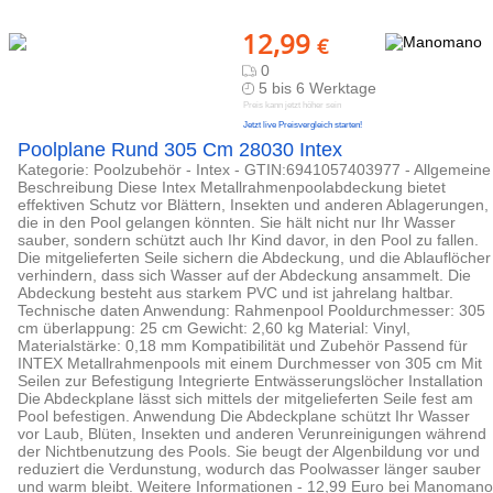
12,99
€
0
5 bis 6 Werktage
Preis kann jetzt höher sein
Jetzt live Preisvergleich starten!
Poolplane Rund 305 Cm 28030 Intex
Kategorie: Poolzubehör - Intex - GTIN:6941057403977 - Allgemeine
Beschreibung Diese Intex Metallrahmenpoolabdeckung bietet
effektiven Schutz vor Blättern, Insekten und anderen Ablagerungen,
die in den Pool gelangen könnten. Sie hält nicht nur Ihr Wasser
sauber, sondern schützt auch Ihr Kind davor, in den Pool zu fallen.
Die mitgelieferten Seile sichern die Abdeckung, und die Ablauflöcher
verhindern, dass sich Wasser auf der Abdeckung ansammelt. Die
Abdeckung besteht aus starkem PVC und ist jahrelang haltbar.
Technische daten Anwendung: Rahmenpool Pooldurchmesser: 305
cm überlappung: 25 cm Gewicht: 2,60 kg Material: Vinyl,
Materialstärke: 0,18 mm Kompatibilität und Zubehör Passend für
INTEX Metallrahmenpools mit einem Durchmesser von 305 cm Mit
Seilen zur Befestigung Integrierte Entwässerungslöcher Installation
Die Abdeckplane lässt sich mittels der mitgelieferten Seile fest am
Pool befestigen. Anwendung Die Abdeckplane schützt Ihr Wasser
vor Laub, Blüten, Insekten und anderen Verunreinigungen während
der Nichtbenutzung des Pools. Sie beugt der Algenbildung vor und
reduziert die Verdunstung, wodurch das Poolwasser länger sauber
und warm bleibt. Weitere Informationen - 12,99 Euro bei Manomano