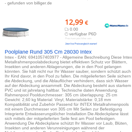
- gefunden von billiger.de
12,99
€
0.00
verfügbar P6D
Preis kann jetzt höher sein
Jetzt live Preisvergleich starten!
Poolplane Rund 305 Cm 28030 Intex
Intex - EAN: 6941057403977 - Allgemeine Beschreibung Diese Intex
Metallrahmenpoolabdeckung bietet effektiven Schutz vor Blättern,
Insekten und anderen Ablagerungen, die in den Pool gelangen
könnten. Sie hält nicht nur Ihr Wasser sauber, sondern schützt auch
Ihr Kind davor, in den Pool zu fallen. Die mitgelieferten Seile sichern
die Abdeckung, und die Ablauflöcher verhindern, dass sich Wasser
auf der Abdeckung ansammelt. Die Abdeckung besteht aus starkem
PVC und ist jahrelang haltbar. Technische daten Anwendung:
Rahmenpool Pooldurchmesser: 305 cm überlappung: 25 cm
Gewicht: 2,60 kg Material: Vinyl, Materialstärke: 0,18 mm
Kompatibilität und Zubehör Passend für INTEX Metallrahmenpools
mit einem Durchmesser von 305 cm Mit Seilen zur Befestigung
Integrierte Entwässerungslöcher Installation Die Abdeckplane lässt
sich mittels der mitgelieferten Seile fest am Pool befestigen.
Anwendung Die Abdeckplane schützt Ihr Wasser vor Laub, Blüten,
Insekten und anderen Verunreinigungen während der