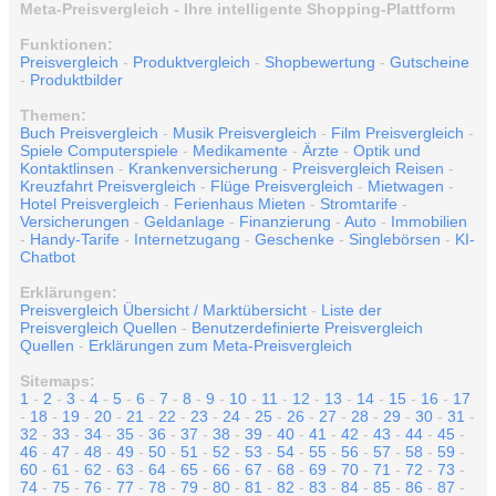
Meta-Preisvergleich - Ihre intelligente Shopping-Plattform
Funktionen:
Preisvergleich
-
Produktvergleich
-
Shopbewertung
-
Gutscheine
-
Produktbilder
Themen:
Buch Preisvergleich
-
Musik Preisvergleich
-
Film Preisvergleich
-
Spiele Computerspiele
-
Medikamente
-
Ärzte
-
Optik und
Kontaktlinsen
-
Krankenversicherung
-
Preisvergleich Reisen
-
Kreuzfahrt Preisvergleich
-
Flüge Preisvergleich
-
Mietwagen
-
Hotel Preisvergleich
-
Ferienhaus Mieten
-
Stromtarife
-
Versicherungen
-
Geldanlage
-
Finanzierung
-
Auto
-
Immobilien
-
Handy-Tarife
-
Internetzugang
-
Geschenke
-
Singlebörsen
-
KI-
Chatbot
Erklärungen:
Preisvergleich Übersicht / Marktübersicht
-
Liste der
Preisvergleich Quellen
-
Benutzerdefinierte Preisvergleich
Quellen
-
Erklärungen zum Meta-Preisvergleich
Sitemaps:
1
-
2
-
3
-
4
-
5
-
6
-
7
-
8
-
9
-
10
-
11
-
12
-
13
-
14
-
15
-
16
-
17
-
18
-
19
-
20
-
21
-
22
-
23
-
24
-
25
-
26
-
27
-
28
-
29
-
30
-
31
-
32
-
33
-
34
-
35
-
36
-
37
-
38
-
39
-
40
-
41
-
42
-
43
-
44
-
45
-
46
-
47
-
48
-
49
-
50
-
51
-
52
-
53
-
54
-
55
-
56
-
57
-
58
-
59
-
60
-
61
-
62
-
63
-
64
-
65
-
66
-
67
-
68
-
69
-
70
-
71
-
72
-
73
-
74
-
75
-
76
-
77
-
78
-
79
-
80
-
81
-
82
-
83
-
84
-
85
-
86
-
87
-