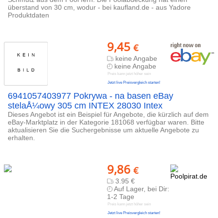
überstand von 30 cm, wodur - bei kaufland.de - aus Yadore
Produktdaten
9,45
€
keine Angabe
keine Angabe
Preis kann jetzt höher sein
Jetzt live Preisvergleich starten!
6941057403977 Pokrywa - na basen eBay
stelaÅ¼owy 305 cm INTEX 28030 Intex
Dieses Angebot ist ein Beispiel für Angebote, die kürzlich auf dem
eBay-Marktplatz in der Kategorie 181068 verfügbar waren. Bitte
aktualisieren Sie die Suchergebnisse um aktuelle Angebote zu
erhalten.
9,86
€
3.95 €
Auf Lager, bei Dir:
1-2 Tage
Preis kann jetzt höher sein
Jetzt live Preisvergleich starten!