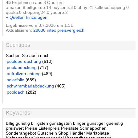
45
Ergebnisse aus 8 Quellen:
amazon:8 billiger.de:14 buycentral:0 ebay:21 kelkooshopping:0
quoka:0 shopping24:0 yadore:2
+ Quellen hinzufügen
Ergebnisse vom 8.7.2026 um 1:31
Aktualisieren:
28030 intex preisvergleich
Suchtipps
Suchen Sie auch nach:
poolüberdachung
(610)
poolabdeckung
(717)
aufrollvorrichtung
(489)
solarfolie
(689)
schwimmbadabdeckung
(405)
pooldach
(282)
Keywords
billig günstig billigsten günstigsten billiger günstiger guenstig
preiswert Preise Listenpreis Preisliste Schnäppchen
Sonderangebot Gutschein Shop Händler Marktplätze