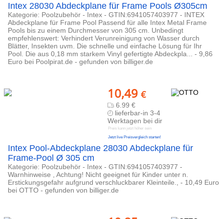
Intex 28030 Abdeckplane für Frame Pools Ø305cm
Kategorie: Poolzubehör - Intex - GTIN:6941057403977 - INTEX
Abdeckplane für Frame Pool Passend für alle Intex Metal Frame
Pools bis zu einem Durchmesser von 305 cm. Unbedingt
empfehlenswert: Verhindert Verunreinigung von Wasser durch
Blätter, Insekten uvm. Die schnelle und einfache Lösung für Ihr
Pool. Die aus 0,18 mm starkem Vinyl gefertigte Abdeckpla... - 9,86
Euro bei Poolpirat.de - gefunden von billiger.de
10,49
€
6.99 €
lieferbar-in 3-4
Werktagen bei dir
Preis kann jetzt höher sein
Jetzt live Preisvergleich starten!
Intex Pool-Abdeckplane 28030 Abdeckplane für
Frame-Pool Ø 305 cm
Kategorie: Poolzubehör - Intex - GTIN:6941057403977 -
Warnhinweise , Achtung! Nicht geeignet für Kinder unter n.
Erstickungsgefahr aufgrund verschluckbarer Kleinteile., - 10,49 Euro
bei OTTO - gefunden von billiger.de