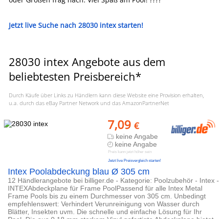
Jetzt live Suche nach 28030 intex starten!
28030 intex Angebote aus dem
beliebtesten Preisbereich*
Durch Käufe über Links zu Händlern kann diese Website eine Provision erhalten,
u.a. durch das eBay Partner Network und das AmazonPartnerNet
7,09
€
keine Angabe
keine Angabe
Preis kann jetzt höher sein
Jetzt live Preisvergleich starten!
Intex Poolabdeckung blau Ø 305 cm
12 Händlerangebote bei billiger.de - Kategorie: Poolzubehör - Intex -
INTEXAbdeckplane für Frame PoolPassend für alle Intex Metal
Frame Pools bis zu einem Durchmesser von 305 cm. Unbedingt
empfehlenswert: Verhindert Verunreinigung von Wasser durch
Blätter, Insekten uvm. Die schnelle und einfache Lösung für Ihr