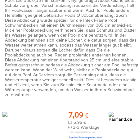
Pool. Die aus 0,18 mm starkem Vinyl gefertigte Abdeckplane bietet
Schutz vor grober Verschmutzung, reduziert die Verdunstung, hält
Ihr Poolwasser länger sauber und warm. Auch für Pools anderer
Hersteller geeignet.Details:für Pools Ø 305cmüberhang: 25cm
Diese Abdeckung wurde speziell für die Intex Frame Pool
Schwimmbecken mit einem Durchmesser von 305 cm entwickelt.
Mit einer Poolabdeckung verhindern Sie, dass Schmutz und Blätter
ins Wasser gelangen, wenn der Pool nicht benutzt wird. In der
Abdeckung befinden sich kleine Löcher, die dafür sorgen, dass das
Wasser weiter atmen kann, sodass das Wasser länger gut bleibt.
Darüber hinaus sorgen die Löcher dafür, dass Sie die
Poolabdeckung auch bei Regen problemlos entfernen können.
Diese Abdeckung hat einen überstand von 25 cm und eine stabile
Befestigungsschnur, sodass die Abdeckung sicher am Pool befestigt
werden kann. Wenn der Wind weht, bleibt die Poolabdeckung gut
auf dem Pool. Außerdem sorgt die Persenning dafür, dass die
Wassertemperatur weniger schnell sinkt. Dies ist besonders wichtig
und effizient, wenn Sie zum Beispiel eine Solarmatte oder eine
Wärmepumpe verwenden, um das Wasser in Ihrem Schwimmbad
zu erwärmen. ...
7,09
€
5.95 €
1-3 Werktage
Preis kann jetzt höher sein
Jetzt live Preisvergleich starten!