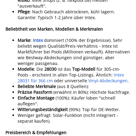
Risiko
: Viele Shops (z. B. itexpool.de) melden
"ausverkauft".
Pflege
: Nach Gebrauch abtrocknen, kühl lagern.
Garantie: Typisch 1-2 Jahre über Intex.
Beliebtheit von Marken, Modellen & Merkmalen
Marke
:
Intex
dominiert (100% der Ergebnisse). Sehr
beliebt wegen Qualität/Preis-Verhältnis - Intex ist
Marktführer bei Pools (Millionen verkauft). Alternativen
wie Bestway-Abdeckungen sind günstiger, aber
weniger passgenau.
Modelle
: Die
28030
ist das
Top-Modell
für 305-cm-
Pools - erscheint in allen Top-Listings. Ähnlich:
Intex
28031 für 366 cm
oder universelle
Vinyl-Abdeckungen
.
Beliebte Merkmale
(aus 8 Quellen):
Präzise Passform
(erwähnt in 80%): Höchste Nachfrage.
Einfache Montage
(100%): Käufer loben "schnell
auflegen".
Witterungsbeständigkeit
(90%): Top für DE-Wetter.
Weniger gefragt: Solar-Funktion (nicht integriert -
separat kaufen).
Preisbereich & Empfehlungen