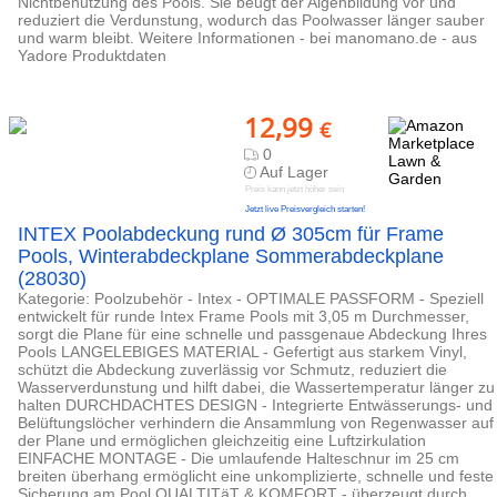
Nichtbenutzung des Pools. Sie beugt der Algenbildung vor und
reduziert die Verdunstung, wodurch das Poolwasser länger sauber
und warm bleibt. Weitere Informationen - bei manomano.de - aus
Yadore Produktdaten
12,99
€
0
Auf Lager
Preis kann jetzt höher sein
Jetzt live Preisvergleich starten!
INTEX Poolabdeckung rund Ø 305cm für Frame
Pools, Winterabdeckplane Sommerabdeckplane
(28030)
Kategorie: Poolzubehör - Intex - OPTIMALE PASSFORM - Speziell
entwickelt für runde Intex Frame Pools mit 3,05 m Durchmesser,
sorgt die Plane für eine schnelle und passgenaue Abdeckung Ihres
Pools LANGELEBIGES MATERIAL - Gefertigt aus starkem Vinyl,
schützt die Abdeckung zuverlässig vor Schmutz, reduziert die
Wasserverdunstung und hilft dabei, die Wassertemperatur länger zu
halten DURCHDACHTES DESIGN - Integrierte Entwässerungs- und
Belüftungslöcher verhindern die Ansammlung von Regenwasser auf
der Plane und ermöglichen gleichzeitig eine Luftzirkulation
EINFACHE MONTAGE - Die umlaufende Halteschnur im 25 cm
breiten überhang ermöglicht eine unkomplizierte, schnelle und feste
Sicherung am Pool QUALTITäT & KOMFORT - überzeugt durch